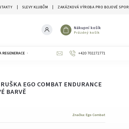
NTAKTY
SLEVY KLUBŮM
ZAKÁZKOVÁ VÝROBA PRO BOJOVÉ SPOR
Nákupní košík
Prázdný košík
A REGENERACE
ZNAČKY
SLEVY A VÝPRODEJE
+420 702272771
HRUŠKA EGO COMBAT ENDURANCE
É BARVĚ
Značka:
Ego Combat