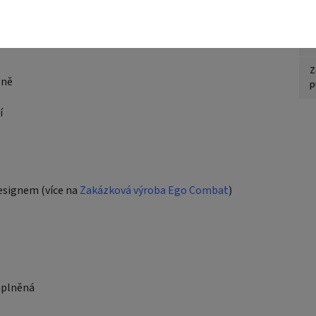
S
H
Z
lně
p
í
esignem (více na
Zakázková výroba Ego Combat
)
naplněná