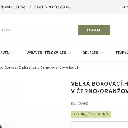
 NEVÁHEJTE NÁS OSLOVIT S POPTÁVKOU.
KO
Hledat
AVENÍ
VYBAVENÍ TĚLOCVIČEN
OBLEČENÍ
TEJPY 
Ego Combat Endurance v černo-oranžové barvě
VELKÁ BOXOVACÍ 
V ČERNO-ORANŽOV
Kód:
EC0946
VÝROBA V ČR - 10 DNŮ