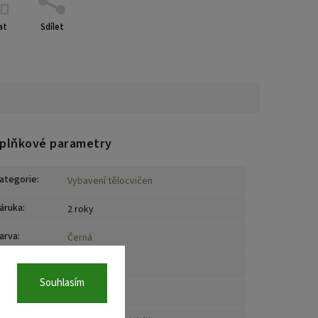
at
Sdílet
plňkové parametry
ategorie
:
Vybavení tělocvičen
áruka
:
2 roky
arva
:
Černá
načka
:
Ego Combat
Souhlasím
ateriál
:
PVC