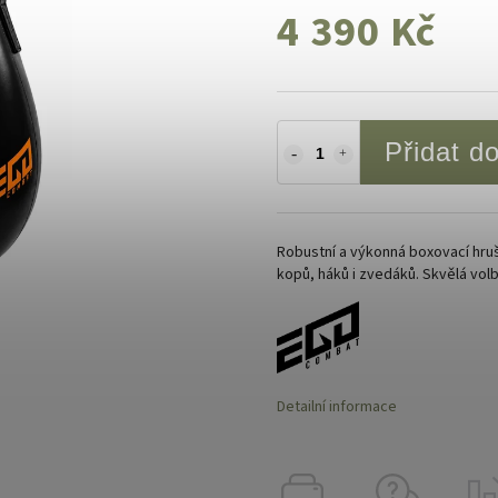
4 390 Kč
Přidat d
Robustní a výkonná boxovací hruš
kopů, háků i zvedáků. Skvělá vol
Detailní informace