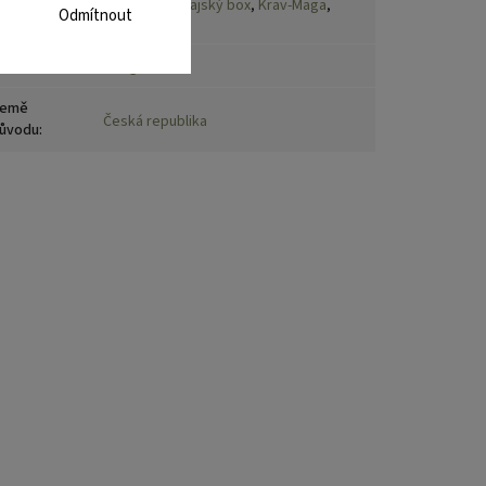
Box
,
MMA
,
Thajský box
,
Krav-Maga
,
port
:
Odmítnout
Kick box
motnost
:
60 kg
emě
Česká republika
ůvodu
: