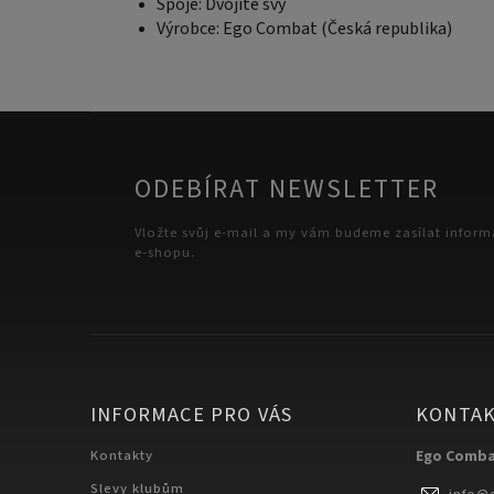
Spoje: Dvojité švy
Výrobce: Ego Combat (Česká republika)
ODEBÍRAT NEWSLETTER
Vložte svůj e-mail a my vám budeme zasílat infor
e-shopu.
INFORMACE PRO VÁS
KONTA
Kontakty
Ego Comb
Slevy klubům
info
@