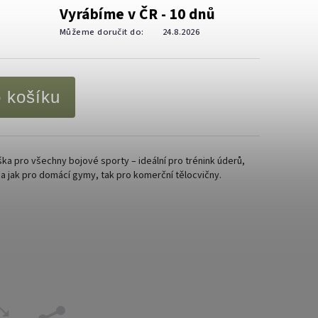
Vyrábíme v ČR - 10 dnů
Můžeme doručit do:
24.8.2026
o košíku
ka pro všechny bojové sporty – ideální pro trénink úderů,
ba jak pro domácí gymy, tak pro komerční tělocvičny.