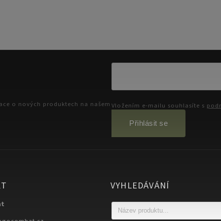
mace o nových produktech na našem
Vložením e-mailu souhlasíte s
podm
Přihlásit se
KT
VYHLEDÁVÁNÍ
at
egocombat.cz