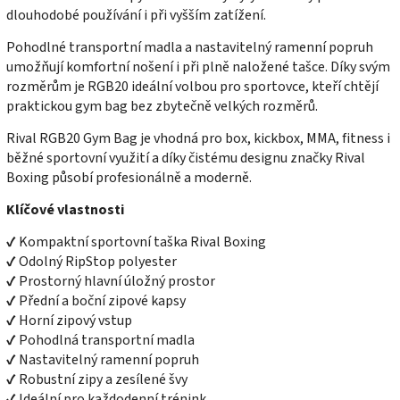
dlouhodobé používání i při vyšším zatížení.
Pohodlné transportní madla a nastavitelný ramenní popruh
umožňují komfortní nošení i při plně naložené tašce. Díky svým
rozměrům je RGB20 ideální volbou pro sportovce, kteří chtějí
praktickou gym bag bez zbytečně velkých rozměrů.
Rival RGB20 Gym Bag je vhodná pro box, kickbox, MMA, fitness i
běžné sportovní využití a díky čistému designu značky Rival
Boxing působí profesionálně a moderně.
Klíčové vlastnosti
✔ Kompaktní sportovní taška Rival Boxing
✔ Odolný RipStop polyester
✔ Prostorný hlavní úložný prostor
✔ Přední a boční zipové kapsy
✔ Horní zipový vstup
✔ Pohodlná transportní madla
✔ Nastavitelný ramenní popruh
✔ Robustní zipy a zesílené švy
✔ Ideální pro každodenní trénink