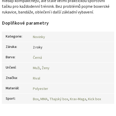
hledají kompaktnější, ale stále velmi praktickou sportovní
tašku pro každodenní trénink. Bez problémů pojme boxerské
rukavice, bandáže, oblečení i další základní vybavení.
Doplňkové parametry
Kategorie
:
Novinky
Záruka
:
2 roky
Barva
:
Černá
Určení
:
Muži
,
Ženy
Značka
:
Rival
Materiál
:
Polyester
Sport
:
Box
,
MMA
,
Thajský box
,
Krav-Maga
,
Kick box