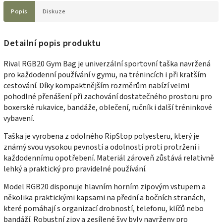
Popis
Diskuze
Detailní popis produktu
Rival RGB20 Gym Bag je univerzální sportovní taška navržená
pro každodenní používání v gymu, na trénincích i při kratším
cestování. Díky kompaktnějším rozměrům nabízí velmi
pohodlné přenášení při zachování dostatečného prostoru pro
boxerské rukavice, bandáže, oblečení, ručník i další tréninkové
vybavení.
Taška je vyrobena z odolného RipStop polyesteru, který je
známý svou vysokou pevností a odolností proti protržení i
každodennímu opotřebení. Materiál zároveň zůstává relativně
lehký a praktický pro pravidelné používání.
Model RGB20 disponuje hlavním horním zipovým vstupem a
několika praktickými kapsami na přední a bočních stranách,
které pomáhají s organizací drobností, telefonu, klíčů nebo
bandáží. Robustní zipy a zesílené švy byly navrženy pro