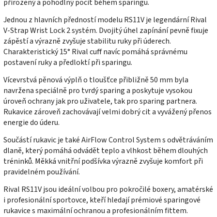
přirozený a pohodlný pocit během sparingu.
Jednou z hlavních předností modelu RS11V je legendární Rival
V-Strap Wrist Lock 2 systém. Dvojitý úhel zapínání pevně fixuje
zápěstí a výrazně zvyšuje stabilitu ruky při úderech.
Charakteristický 15° Rival cuff navíc pomáhá správnému
postavení ruky a předloktí při sparingu.
Vícevrstvá pěnová výplň o tloušťce přibližně 50 mm byla
navržena speciálně pro tvrdý sparing a poskytuje vysokou
úroveň ochrany jak pro uživatele, tak pro sparing partnera.
Rukavice zároveň zachovávají velmi dobrý cit a vyvážený přenos
energie do úderu.
Součástí rukavic je také AirFlow Control System s odvětráváním
dlaně, který pomáhá odvádět teplo a vlhkost během dlouhých
tréninků. Měkká vnitřní podšívka výrazně zvyšuje komfort při
pravidelném používání.
Rival RS11V jsou ideální volbou pro pokročilé boxery, amatérské
i profesionální sportovce, kteří hledají prémiové sparingové
rukavice s maximální ochranou a profesionálním fittem.