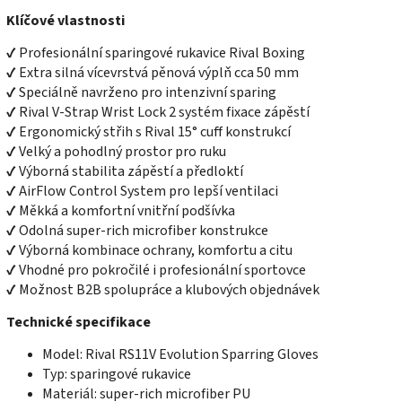
Klíčové vlastnosti
✔ Profesionální sparingové rukavice Rival Boxing
✔ Extra silná vícevrstvá pěnová výplň cca 50 mm
✔ Speciálně navrženo pro intenzivní sparing
✔ Rival V-Strap Wrist Lock 2 systém fixace zápěstí
✔ Ergonomický střih s Rival 15° cuff konstrukcí
✔ Velký a pohodlný prostor pro ruku
✔ Výborná stabilita zápěstí a předloktí
✔ AirFlow Control System pro lepší ventilaci
✔ Měkká a komfortní vnitřní podšívka
✔ Odolná super-rich microfiber konstrukce
✔ Výborná kombinace ochrany, komfortu a citu
✔ Vhodné pro pokročilé i profesionální sportovce
✔ Možnost B2B spolupráce a klubových objednávek
Technické specifikace
Model: Rival RS11V Evolution Sparring Gloves
Typ: sparingové rukavice
Materiál: super-rich microfiber PU