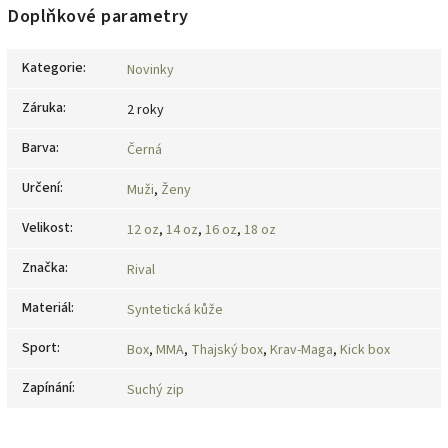
Doplňkové parametry
Kategorie
:
Novinky
Záruka
:
2 roky
Barva
:
Černá
Určení
:
Muži
,
Ženy
Velikost
:
12 oz
,
14 oz
,
16 oz
,
18 oz
Značka
:
Rival
Materiál
:
Syntetická kůže
Sport
:
Box
,
MMA
,
Thajský box
,
Krav-Maga
,
Kick box
Zapínání
:
Suchý zip