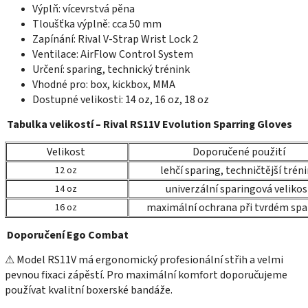
Výplň: vícevrstvá pěna
Tloušťka výplně: cca 50 mm
Zapínání: Rival V-Strap Wrist Lock 2
Ventilace: AirFlow Control System
Určení: sparing, technický trénink
Vhodné pro: box, kickbox, MMA
Dostupné velikosti: 14 oz, 16 oz, 18 oz
Tabulka velikostí – Rival RS11V Evolution Sparring Gloves
Velikost
Doporučené použití
lehčí sparing, techničtější trén
12 oz
univerzální sparingová velikos
14 oz
maximální ochrana při tvrdém spa
16 oz
Doporučení Ego Combat
⚠ Model RS11V má ergonomický profesionální střih a velmi
pevnou fixaci zápěstí. Pro maximální komfort doporučujeme
používat kvalitní boxerské bandáže.