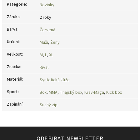
Kategorie
:
Novinky
Záruka
:
2 roky
Barva
:
Červená
Určení
:
Muži
,
Ženy
Velikost
:
M
,
L
,
XL
Značka
:
Rival
Materiál
:
Syntetická kůže
Sport
:
Box
,
MMA
,
Thajský box
,
Krav-Maga
,
Kick box
Zapínání
:
Suchý zip
ODEBÍRAT NEWSLETTER