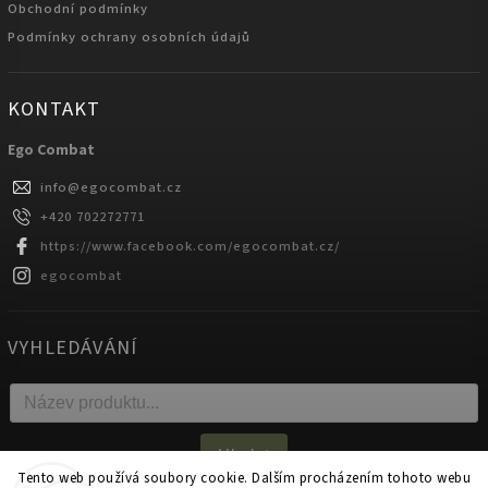
Obchodní podmínky
Podmínky ochrany osobních údajů
KONTAKT
Ego Combat
info
@
egocombat.cz
+420 702272771
https://www.facebook.com/egocombat.cz/
egocombat
VYHLEDÁVÁNÍ
Hledat
Tento web používá soubory cookie. Dalším procházením tohoto webu