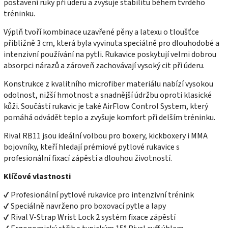
postavení ruky při úderu a zvyšuje stabilitu během tvrdého
tréninku.
Výplň tvoří kombinace uzavřené pěny a latexu o tloušťce
přibližně 3 cm, která byla vyvinuta speciálně pro dlouhodobé a
intenzivní používání na pytli. Rukavice poskytují velmi dobrou
absorpci nárazů a zároveň zachovávají vysoký cit při úderu.
Konstrukce z kvalitního microfiber materiálu nabízí vysokou
odolnost, nižší hmotnost a snadnější údržbu oproti klasické
kůži. Součástí rukavic je také AirFlow Control System, který
pomáhá odvádět teplo a zvyšuje komfort při delším tréninku.
Rival RB11 jsou ideální volbou pro boxery, kickboxery i MMA
bojovníky, kteří hledají prémiové pytlové rukavice s
profesionální fixací zápěstí a dlouhou životností.
Klíčové vlastnosti
✔ Profesionální pytlové rukavice pro intenzivní trénink
✔ Speciálně navrženo pro boxovací pytle a lapy
✔ Rival V-Strap Wrist Lock 2 systém fixace zápěstí