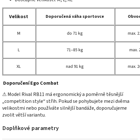
Velikost
Doporučená váha sportovce
Obvod
M
do 71 kg
max. 2
L
71–85 kg
max. 
XL
nad 91 kg
max. 2
Doporučení Ego Combat
⚠ Model Rival RB11 má ergonomický a poměrně těsnější
„competition style“ střih. Pokud se pohybujete mezi dvěma
velikostmi nebo používáte silnější bandáže, doporučujeme
zvolit větší variantu.
Doplňkové parametry