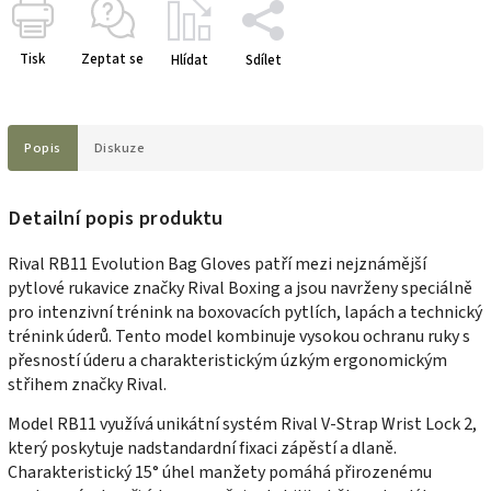
Tisk
Zeptat se
Hlídat
Sdílet
Popis
Diskuze
Detailní popis produktu
Rival RB11 Evolution Bag Gloves patří mezi nejznámější
pytlové rukavice značky Rival Boxing a jsou navrženy speciálně
pro intenzivní trénink na boxovacích pytlích, lapách a technický
trénink úderů. Tento model kombinuje vysokou ochranu ruky s
přesností úderu a charakteristickým úzkým ergonomickým
střihem značky Rival.
Model RB11 využívá unikátní systém Rival V-Strap Wrist Lock 2,
který poskytuje nadstandardní fixaci zápěstí a dlaně.
Charakteristický 15° úhel manžety pomáhá přirozenému