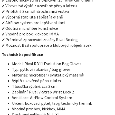
✔ Ergonomický střih s typickým 15° Rival cuff úhlem
✔ Vícevrstvá výplň z uzavřené pěny a latexu
✔ Přibližně 3 cm silná ochranná vrstva
✔ Výborná stabilita zápěstí a dlaně
✔ AirFlow systém pro lepší ventilaci
✔ Odolná microfiber konstrukce
✔ Vhodné pro box, kickbox i MMA
✔ Prémiové zpracování značky Rival Boxing
✔ Možnost B2B spolupráce a klubových objednávek
Technické specifikace
Model: Rival RB11 Evolution Bag Gloves
Typ: pytlové rukavice / bag gloves
Materiál: microfiber / syntetický materiál
Výplň: uzavřená pěna + latex
Tloušťka výplně: cca 3 cm
Zapínání: Rival V-Strap Wrist Lock 2
Ventilace: AirFlow Control System
Určení: boxovací pytel, lapy, technický trénink
Vhodné pro: box, kickbox, MMA
Dostupné velikosti: M, L, XL