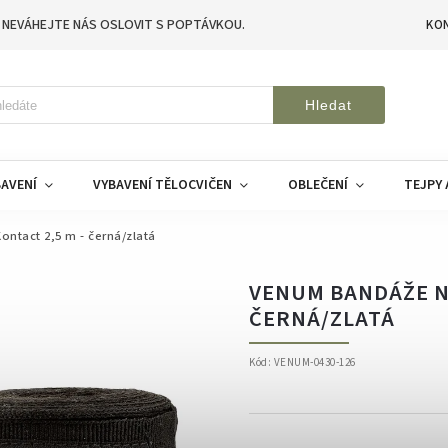
 NEVÁHEJTE NÁS OSLOVIT S POPTÁVKOU.
KO
Hledat
AVENÍ
VYBAVENÍ TĚLOCVIČEN
OBLEČENÍ
TEJPY 
ntact 2,5 m - černá/zlatá
VENUM BANDÁŽE NA
ČERNÁ/ZLATÁ
Kód:
VENUM-0430-126