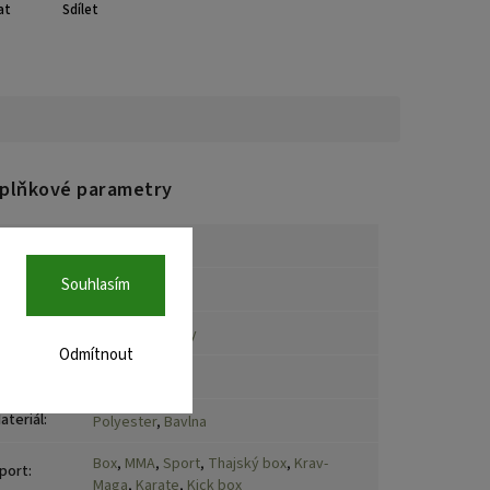
at
Sdílet
plňkové parametry
ategorie
:
Venum
Souhlasím
arva
:
Černá/zlatá
rčení
:
Děti
,
Muži
,
Ženy
Odmítnout
načka
:
Venum
ateriál
:
Polyester
,
Bavlna
Box
,
MMA
,
Sport
,
Thajský box
,
Krav-
port
:
Maga
,
Karate
,
Kick box