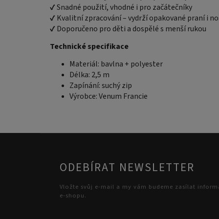
✔ Snadné použití, vhodné i pro začátečníky
✔ Kvalitní zpracování – vydrží opakované praní i no
✔ Doporučeno pro děti a dospělé s menší rukou
Technické specifikace
Materiál: bavlna + polyester
Délka: 2,5 m
Zapínání: suchý zip
Výrobce: Venum Francie
ODEBÍRAT NEWSLETTER
Vložte svůj e-mail a my vám budeme zasílat infor
e-shopu.