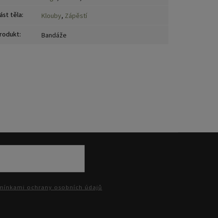
ást těla
:
Klouby
,
Zápěstí
rodukt
:
Bandáže
ínkami ochrany osobních údajů