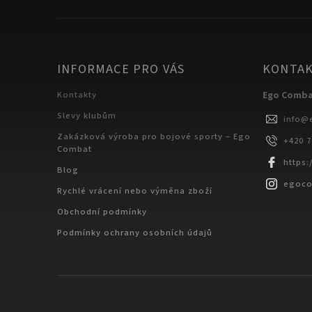
INFORMACE PRO VÁS
KONTA
Kontakty
Ego Comb
Slevy klubům
info
@
Zakázková výroba pro bojové sporty – Ego
+420 
Combat
https
Blog
egoc
Rychlé vrácení nebo výměna zboží
Obchodní podmínky
Podmínky ochrany osobních údajů