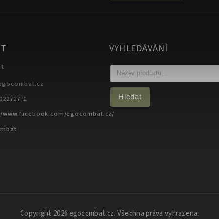
KT
VYHLEDÁVÁNÍ
at
egocombat.cz
Hledat
702272771
://www.facebook.com/egocombat.cz/
ombat
Copyright 2026
egocombat.cz
. Všechna práva vyhrazena.