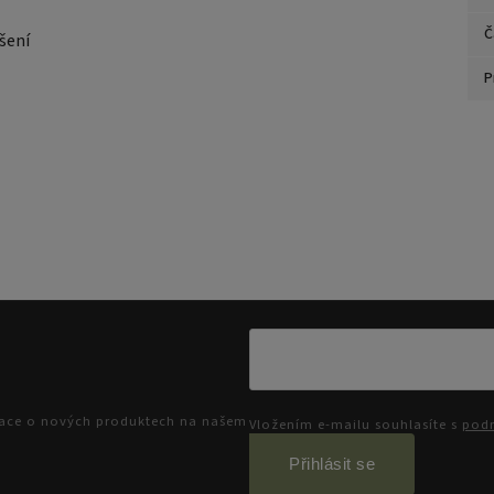
Č
šení
P
mace o nových produktech na našem
Vložením e-mailu souhlasíte s
podm
Přihlásit se