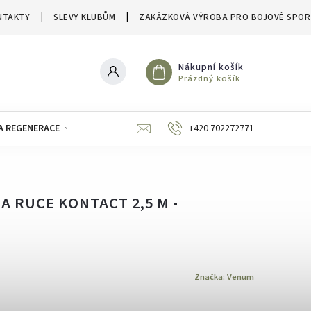
NTAKTY
SLEVY KLUBŮM
ZAKÁZKOVÁ VÝROBA PRO BOJOVÉ SPOR
Nákupní košík
Prázdný košík
A REGENERACE
ZNAČKY
SLEVY A VÝPRODEJE
+420 702272771
 RUCE KONTACT 2,5 M -
Značka:
Venum