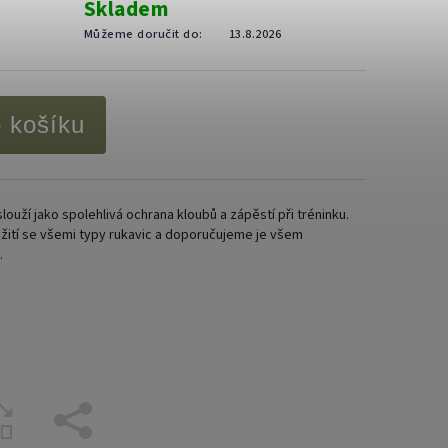
Skladem
Můžeme doručit do:
13.8.2026
o košíku
uží jako spolehlivá ochrana kloubů a zápěstí při tréninku.
ití se všemi typy rukavic a doporučujeme je všem
.