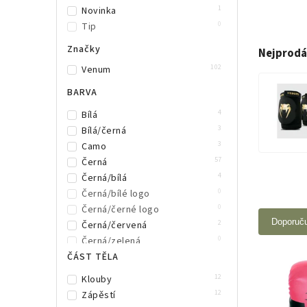
1
Novinka
0
Tip
Značky
Nejprodá
102
Venum
BARVA
4
Bílá
3
Bílá/černá
3
Camo
57
Černá
4
Černá/bílá
0
Černá/bílé logo
0
Černá/černé logo
Doporuč
2
Černá/červená
0
Černá/zelená
3
ČÁST TĚLA
Černá/zlatá
1
Černá/zlaté logo
12
Klouby
2
Červená
12
Zápěstí
1
Červená/modrá