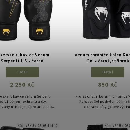
xerské rukavice Venum
Venum chrániče kolen Ko
Serpenti 1.5 - černá
Gel - černá/stříbrná
Detail
Detail
2 250 Kč
850 Kč
erské rukavice Venum Serpenti
Profesionální kolenní chrániče
pojují výkon, ochranu a styl
Kontact Gel poskytují výjime
rovaný tichou, neúprosnou silou
ochranu díky gelové výplni
. Prémiové rukavice s trojitou
anatomickému střihu a ventila
otou pěny poskytují vynikající
namáhaných zónách. Ideální pr
tlumení...
grappling...
Kód:
VENUM-05105-114-10
Kód:
VENUM-038