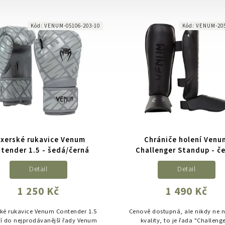
ny, pohodlí i stylu – skvělé pro
volnost pohybu. Vyrobené v Tha
nink boxu, kickboxu či Muay...
lehkého saténu – ideální...
Kód:
VENUM-05106-203-10
Kód:
VENUM-20
xerské rukavice Venum
Chrániče holení Venu
tender 1.5 - šedá/černá
Challenger Standup - č
Detail
Detail
1 250 Kč
1 490 Kč
ké rukavice Venum Contender 1.5
Cenově dostupná, ale nikdy ne 
ří do nejprodávanější řady Venum
kvality, to je řada "Challenge