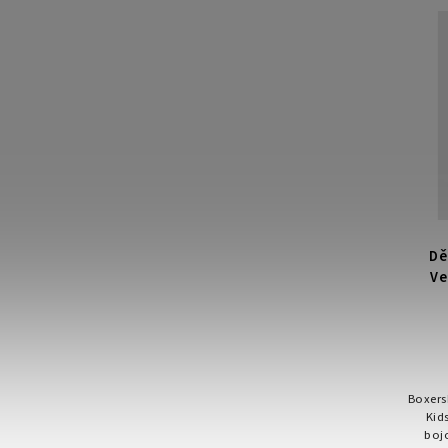
tvaro
Dě
Ve
Boxers
Kid
boj