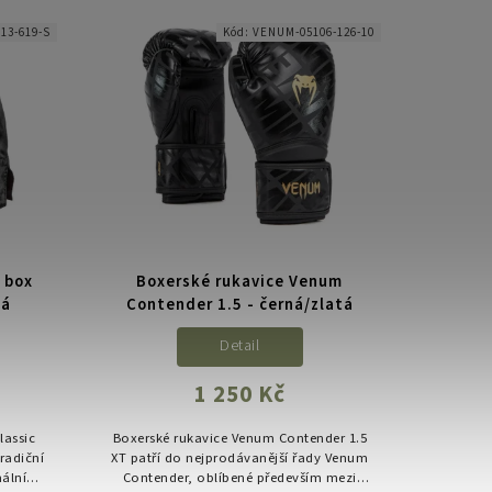
lehkého saténu – ideální...
13-619-S
Kód:
VENUM-05106-126-10
 box
Boxerské rukavice Venum
ná
Contender 1.5 - černá/zlatá
Detail
1 250 Kč
lassic
Boxerské rukavice Venum Contender 1.5
radiční
XT patří do nejprodávanější řady Venum
ální
Contender, oblíbené především mezi