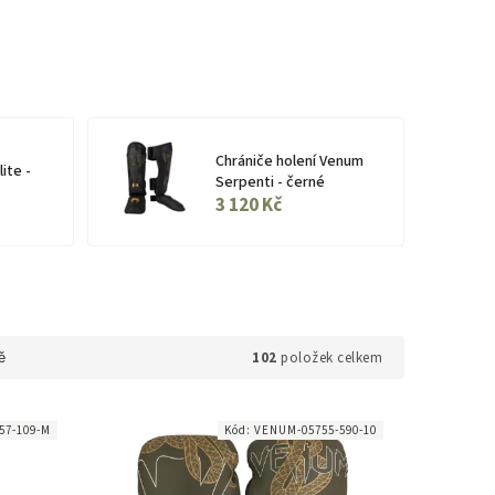
Chrániče holení Venum
ite -
Serpenti - černé
3 120 Kč
102
položek celkem
ě
57-109-M
Kód:
VENUM-05755-590-10