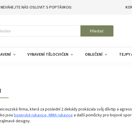
 NEVÁHEJTE NÁS OSLOVIT S POPTÁVKOU.
KO
Hledat
AVENÍ
VYBAVENÍ TĚLOCVIČEN
OBLEČENÍ
TEJPY 
M
ancouzská firma, která za poslední 2 dekády prokázala svůj důvtip a agresi
ako jsou
boxerské rukavice, MMA rukavice
a další pomůcky pro bojové sport
zajímavé designy.