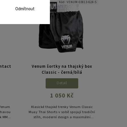
80-001-M
Kód:
VENUM-03813-624-S
Odmítnout
ntact
Venum šortky na thajský box
Classic - černá/bílá
Detail
1 050 Kč
u Venum
Klasické thajské trenky Venum Classic
léhavou
Muay Thai Shorts v sobě spojují tradiční
nk MMA,
střih, moderní design a maximální
 boxu.
volnost pohybu. Vyrobené v Thajsku z