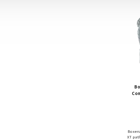
ochra
tré
Bo
Con
Boxers
XT pat