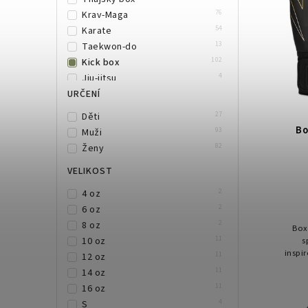
76
Krav-Maga
54
Karate
13
Taekwon-do
102
Kick box
4
Jiu-jitsu
URČENÍ
27
Děti
Bo
93
Muži
82
Ženy
VELIKOST
2
4 oz
2
6 oz
2
8 oz
Box
11
10 oz
s
inspi
11
12 oz
hada
11
14 oz
hust
11
16 oz
4
S