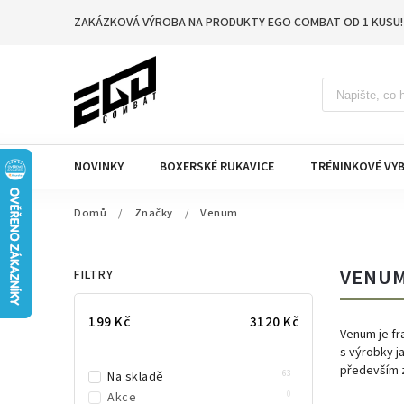
ZAKÁZKOVÁ VÝROBA NA PRODUKTY EGO COMBAT OD 1 KUSU!
NOVINKY
BOXERSKÉ RUKAVICE
TRÉNINKOVÉ VYB
Domů
/
Značky
/
Venum
VENU
FILTRY
199
Kč
3120
Kč
Venum je fr
s výrobky j
především 
63
Na skladě
0
Akce