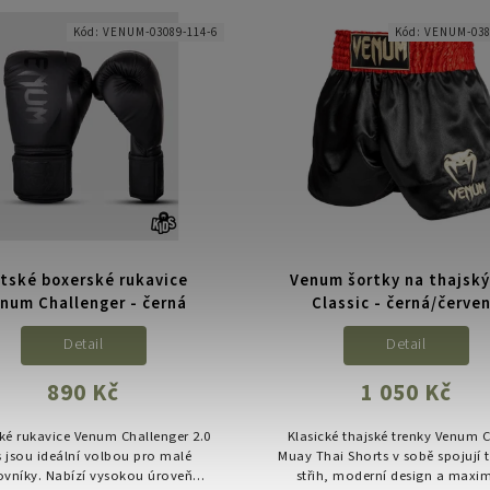
vané a ideální pro kickbox, Muay
Ideální pro začátečníky...
Thai a další...
Kód:
VENUM-03089-114-6
Kód:
VENUM-038
tské boxerské rukavice
Venum šortky na thajský
num Challenger - černá
Classic - černá/červe
Detail
Detail
890 Kč
1 050 Kč
ké rukavice Venum Challenger 2.0
Klasické thajské trenky Venum C
s jsou ideální volbou pro malé
Muay Thai Shorts v sobě spojují t
ovníky. Nabízí vysokou úroveň
střih, moderní design a maxim