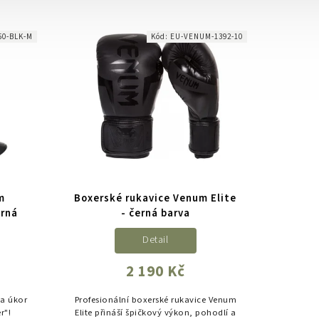
jsku z
začátečníky. Kombinují kvalitní
polokoženku, odolnost a efektivní...
50-BLK-M
Kód:
EU-VENUM-1392-10
m
Boxerské rukavice Venum Elite
erná
- černá barva
Detail
2 190 Kč
na úkor
Profesionální boxerské rukavice Venum
r"!
Elite přináší špičkový výkon, pohodlí a