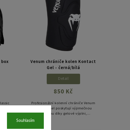
 box
Venum chrániče kolen Kontact
á
Gel - černá/bílá
Detail
850 Kč
lassic
Profesionální kolenní chrániče Venum
radiční
Kontact Gel poskytují výjimečnou
ální
ochranu díky gelové výplni,
jsku z
anatomickému střihu a ventilaci v
Souhlasím
namáhaných zónách. Ideální pro MMA,
grappling...