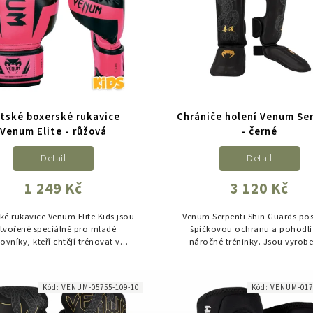
tské boxerské rukavice
Chrániče holení Venum Se
Venum Elite - růžová
- černé
Detail
Detail
1 249 Kč
3 120 Kč
ké rukavice Venum Elite Kids jsou
Venum Serpenti Shin Guards pos
tvořené speciálně pro mladé
špičkovou ochranu a pohodlí
ovníky, kteří chtějí trénovat v
náročné tréninky. Jsou vyrobe
pečí a stylu. Vyrobené ručně v
prémiové syntetické kůže, vyb
u – zemi, kde se rodí kvalita a...
vysokohustotní pěnou a zesíle
Kód:
VENUM-05755-109-10
Kód:
VENUM-017