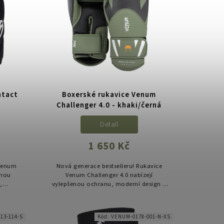
ntact
Boxerské rukavice Venum
Challenger 4.0 - khaki/černá
Detail
1 650 Kč
 Venum
Nová generace bestselleru! Rukavice
čnou
Venum Challenger 4.0 nabízejí
,
vylepšenou ochranu, moderní design a
ci v
vysokou odolnost – ideální volba pro
o MMA,
pravidelný trénink boxu, kickboxu i...
13-114-S
Kód:
VENUM-0178-001-N-XS