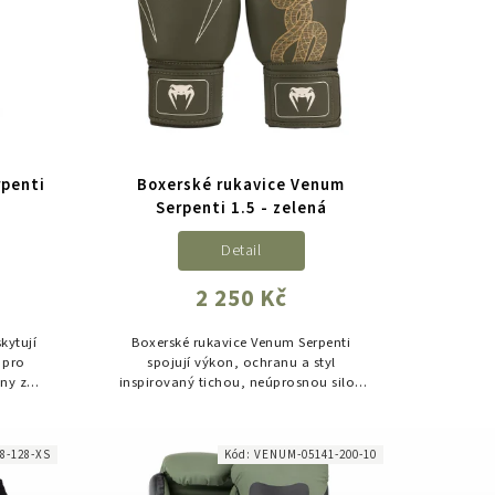
rpenti
Boxerské rukavice Venum
Serpenti 1.5 - zelená
Detail
2 250 Kč
kytují
Boxerské rukavice Venum Serpenti
 pro
spojují výkon, ochranu a styl
ny z
inspirovaný tichou, neúprosnou silou
aveny
hada. Prémiové rukavice s trojitou
ným...
hustotou pěny poskytují vynikající
tlumení...
8-128-XS
Kód:
VENUM-05141-200-10