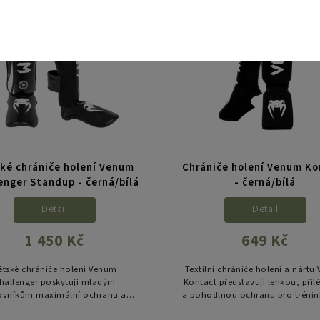
Kód:
VENUM-04357-108-M
Kód:
VENUM-04
ké chrániče holení Venum
Chrániče holení Venum Ko
enger Standup - černá/bílá
- černá/bílá
Detail
Detail
1 450 Kč
649 Kč
ětské chrániče holení Venum
Textilní chrániče holení a nárt
hallenger poskytují mladým
Kontact představují lehkou, při
ovníkům maximální ochranu a
a pohodlnou ochranu pro tréni
odlí. Jsou lehké, ergonomicky
kickboxu i klasického thajského