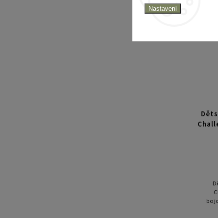
Nastavení
Děts
Chall
D
C
boj
poh