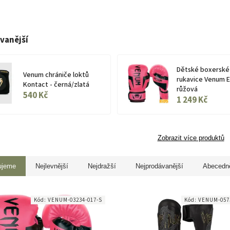
vanější
Dětské boxerské
Venum chrániče loktů
rukavice Venum El
Kontact - černá/zlatá
růžová
540 Kč
1 249 Kč
Zobrazit více produktů
ujeme
Nejlevnější
Nejdražší
Nejprodávanější
Abecedn
Kód:
VENUM-03234-017-S
Kód:
VENUM-057