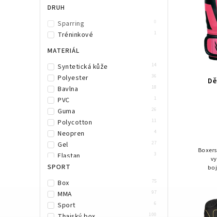
DRUH
5
Khaki
2
Modrá
0
Sparring
1
Neonově zelená
1
Tréninkové
3
Neonově žlutá
MATERIÁL
4
Růžová
3
Šedá
14
Syntetická kůže
1
Šedá/černá
36
Polyester
Dě
3
Zelená
18
Bavlna
1
Žlutá
1
PVC
26
Guma
11
Polycotton
4
Neopren
27
Gel
Boxers
3
Elastan
vy
SPORT
boj
bez
75
Box
Thajsk
97
MMA
6
Sport
100
Thajský box