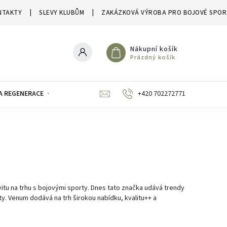
NTAKTY
SLEVY KLUBŮM
ZAKÁZKOVÁ VÝROBA PRO BOJOVÉ SPOR
Nákupní košík
Prázdný košík
A REGENERACE
ZNAČKY
SLEVY A VÝPRODEJE
+420 702272771
vitu na trhu s bojovými sporty. Dnes tato značka udává trendy
y. Venum dodává na trh širokou nabídku, kvalitu++ a