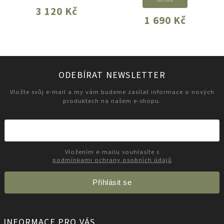
3 120 Kč
1 690 Kč
ODEBÍRAT NEWSLETTER
Vložte svůj e-mail a my vám budeme zasílat informace o nových
produktech na našem e-shopu.
Vložením e-mailu souhlasíte s
podmínkami ochrany osobních údajů
Přihlásit se
INFORMACE PRO VÁS