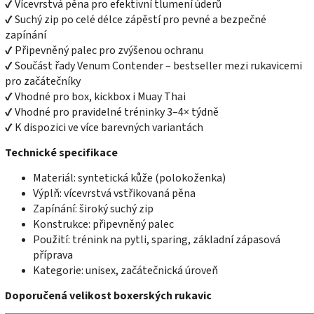
✔ Vícevrstvá pěna pro efektivní tlumení úderů
✔ Suchý zip po celé délce zápěstí pro pevné a bezpečné
zapínání
✔ Připevněný palec pro zvýšenou ochranu
✔ Součást řady Venum Contender – bestseller mezi rukavicemi
pro začátečníky
✔ Vhodné pro box, kickbox i Muay Thai
✔ Vhodné pro pravidelné tréninky 3–4× týdně
✔ K dispozici ve více barevných variantách
Technické specifikace
Materiál: syntetická kůže (polokoženka)
Výplň: vícevrstvá vstřikovaná pěna
Zapínání: široký suchý zip
Konstrukce: připevněný palec
Použití: trénink na pytli, sparing, základní zápasová
příprava
Kategorie: unisex, začátečnická úroveň
Doporučená velikost boxerských rukavic