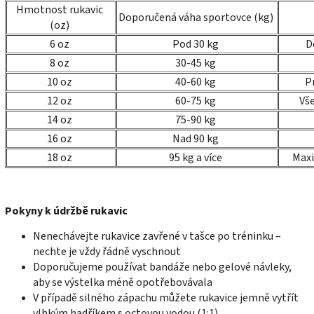
Hmotnost rukavic
Doporučená váha sportovce (kg)
(oz)
6 oz
Pod 30 kg
D
8 oz
30-45 kg
10 oz
40-60 kg
P
12 oz
60-75 kg
Vše
14 oz
75-90 kg
16 oz
Nad 90 kg
18 oz
95 kg a více
Maxi
Pokyny k údržbě rukavic
Nenechávejte rukavice zavřené v tašce po tréninku –
nechte je vždy řádně vyschnout
Doporučujeme používat bandáže nebo gelové návleky,
aby se výstelka méně opotřebovávala
V případě silného zápachu můžete rukavice jemně vytřít
vlhkým hadříkem s octovou vodou (1:1)