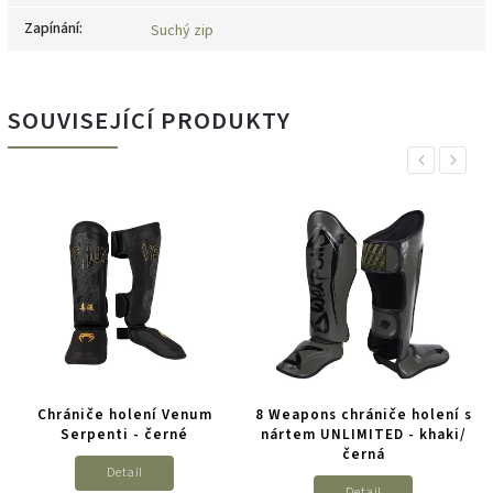
Zapínání
:
Suchý zip
SOUVISEJÍCÍ PRODUKTY
Previous
Next
Chrániče holení Venum
8 Weapons chrániče holení s
Serpenti - černé
nártem UNLIMITED - khaki/
černá
Detail
Detail