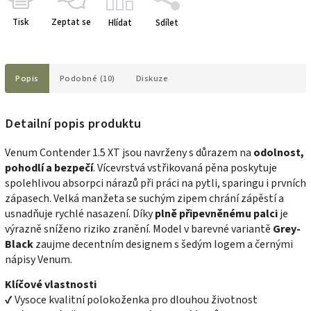
Tisk
Zeptat se
Hlídat
Sdílet
Popis
Podobné (10)
Diskuze
Detailní popis produktu
Venum Contender 1.5 XT jsou navrženy s důrazem na
odolnost,
pohodlí a bezpečí
. Vícevrstvá vstřikovaná pěna poskytuje
spolehlivou absorpci nárazů při práci na pytli, sparingu i prvních
zápasech. Velká manžeta se suchým zipem chrání zápěstí a
usnadňuje rychlé nasazení. Díky
plně připevněnému palci
je
výrazně sníženo riziko zranění. Model v barevné variantě
Grey-
Black
zaujme decentním designem s šedým logem a černými
nápisy Venum.
Klíčové vlastnosti
✔ Vysoce kvalitní polokoženka pro dlouhou životnost