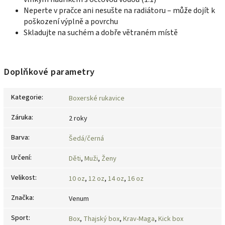
Neperte v pračce ani nesušte na radiátoru – může dojít k
poškození výplně a povrchu
Skladujte na suchém a dobře větraném místě
Doplňkové parametry
Kategorie
:
Boxerské rukavice
Záruka
:
2 roky
Barva
:
Šedá/černá
Určení
:
Děti
,
Muži
,
Ženy
Velikost
:
10 oz
,
12 oz
,
14 oz
,
16 oz
Značka
:
Venum
Sport
:
Box
,
Thajský box
,
Krav-Maga
,
Kick box