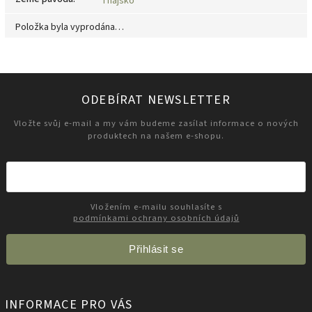
Thajsko
Položka byla vyprodána…
ODEBÍRAT NEWSLETTER
Vložte svůj e-mail a my vám budeme zasílat informace o nových
produktech na našem e-shopu.
Vložením e-mailu souhlasíte s
podmínkami ochrany osobních údajů
Přihlásit se
INFORMACE PRO VÁS