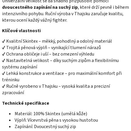
Univerzální velikost se dá snadno přizpůsobit pomocí
dvoucestného zapínání na suchý zip
, které drží pevně i během
intenzivního pohybu. Ruční výroba v Thajsku zaručuje kvalitu,
kterou ocení každý vážný fighter.
Klíčové vlastnosti
✔ Kvalitní Skintex – měkký, pohodlný a odolný materiál
✔ Trojitá pěnová výplň – vynikající tlumení nárazů
✔ Ochrana obličeje i uší – bez omezení výhledu
✔ Nastavitelná velikost – díky suchým zipům a flexibilnímu
systému zapínání
✔ Lehká konstrukce a ventilace – pro maximální komfort při
tréninku
✔ Ručně vyrobeno v Thajsku – vysoká kvalita a precizní
zpracování
Technické specifikace
Materiál: 100% Skintex (umělá kůže)
Výplň: Vícevrstvá pěna s vysokou hustotou
Zapínání: Dvoucestný suchý zip