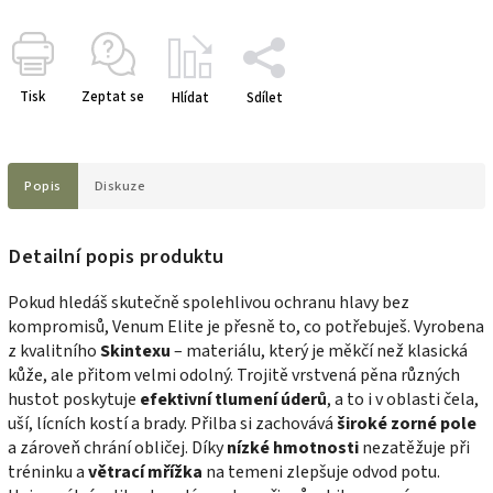
Tisk
Zeptat se
Hlídat
Sdílet
Popis
Diskuze
Detailní popis produktu
Pokud hledáš skutečně spolehlivou ochranu hlavy bez
kompromisů, Venum Elite je přesně to, co potřebuješ. Vyrobena
z kvalitního
Skintexu
– materiálu, který je měkčí než klasická
kůže, ale přitom velmi odolný. Trojitě vrstvená pěna různých
hustot poskytuje
efektivní tlumení úderů
, a to i v oblasti čela,
uší, lícních kostí a brady. Přilba si zachovává
široké zorné pole
a zároveň chrání obličej. Díky
nízké hmotnosti
nezatěžuje při
tréninku a
větrací mřížka
na temeni zlepšuje odvod potu.