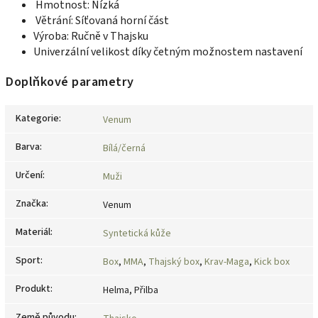
Hmotnost: Nízká
Větrání: Síťovaná horní část
Výroba: Ručně v Thajsku
Univerzální velikost díky četným možnostem nastavení
Doplňkové parametry
Kategorie
:
Venum
Barva
:
Bílá/černá
Určení
:
Muži
Značka
:
Venum
Materiál
:
Syntetická kůže
Sport
:
Box
,
MMA
,
Thajský box
,
Krav-Maga
,
Kick box
Produkt
:
Helma, Přilba
Země původu
: