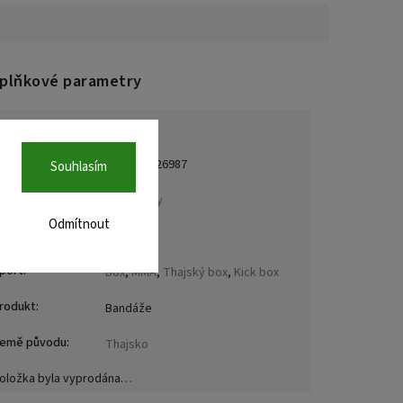
plňkové parametry
ategorie
:
Bandáže
AN
:
8859772226987
Souhlasím
rčení
:
Muži
,
Ženy
Odmítnout
načka
:
Fairtex
port
:
Box
,
MMA
,
Thajský box
,
Kick box
rodukt
:
Bandáže
emě původu
:
Thajsko
oložka byla vyprodána…