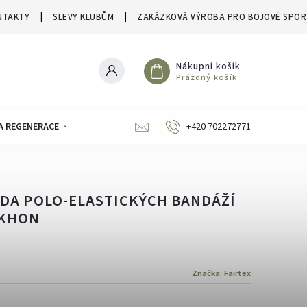
NTAKTY
SLEVY KLUBŮM
ZAKÁZKOVÁ VÝROBA PRO BOJOVÉ SPOR
Nákupní košík
Prázdný košík
A REGENERACE
ZNAČKY
SLEVY A VÝPRODEJE
+420 702272771
ADA POLO-ELASTICKÝCH BANDÁŽÍ
AKHON
Značka:
Fairtex