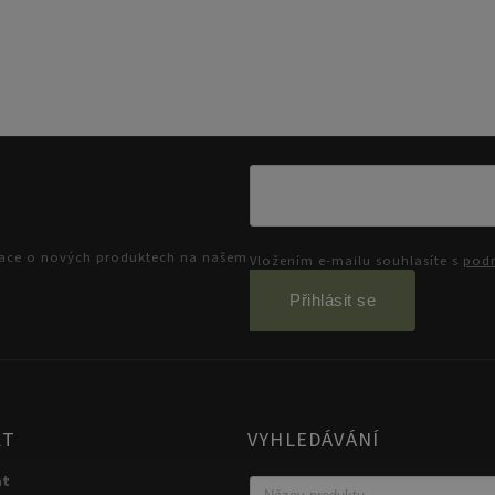
mace o nových produktech na našem
Vložením e-mailu souhlasíte s
podm
Přihlásit se
KT
VYHLEDÁVÁNÍ
at