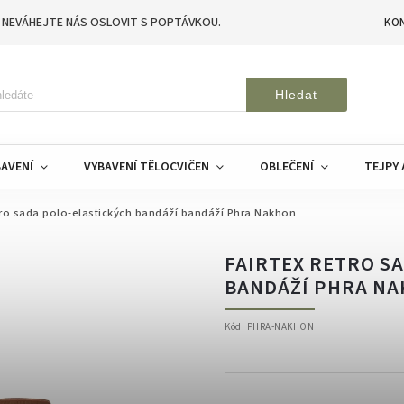
 NEVÁHEJTE NÁS OSLOVIT S POPTÁVKOU.
KO
Hledat
AVENÍ
VYBAVENÍ TĚLOCVIČEN
OBLEČENÍ
TEJPY 
tro sada polo-elastických bandáží bandáží Phra Nakhon
FAIRTEX RETRO S
BANDÁŽÍ PHRA N
Kód:
PHRA-NAKHON