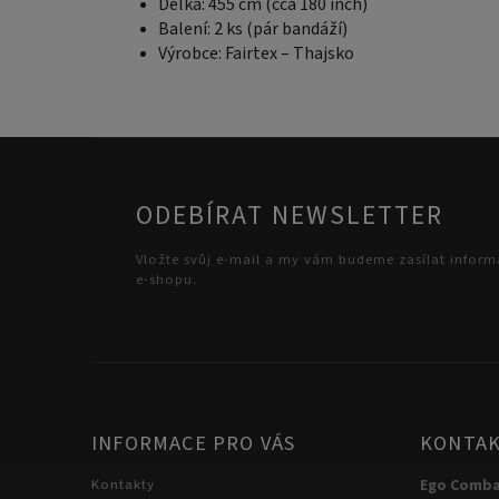
Délka: 455 cm (cca 180 inch)
Balení: 2 ks (pár bandáží)
Výrobce: Fairtex – Thajsko
ODEBÍRAT NEWSLETTER
Vložte svůj e-mail a my vám budeme zasílat infor
e-shopu.
INFORMACE PRO VÁS
KONTA
Kontakty
Ego Comb