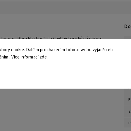
Do
e logem „Phra Nakhon“, což byl historický název pro
K
nou podporu a pohodlí při každém tréninku.
bory cookie. Dalším procházením tohoto webu vyjadřujete
E
áním.. Více informací
zde
.
U
mální pohodlí
Z
rtovců
S
P
Z
P