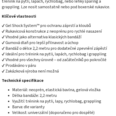
trénink na pytli, lapách, rychlobag, nebo lehký sparing a
grappling. Lze nosit samostatně nebo pod boxerské rukavice.
Klíčové vlastnosti
✔ Gel Shock System™ pro ochranu záprstí a kloubů
✔ Rukavicová konstrukce z neoprénu pro rychlé nasazení
✔ Vhodné jako alternativa klasických bandáží
✔ Gumová dlaň pro lepší přilnavost a úchop
✔ Bandáž o délce 2,2 metru pro dodatečné zpevnění zápěstí
✔ Ideální pro trénink na pytli, lapách, rychlobag i grappling
✔ Vhodné pro všechny úrovně – od začátečníků po pokročilé
✔ Prodáváno v páru
✔ Zakázková výroba není možná
Technické specifikace
Materiál: neoprén, elastická bavlna, gelová vložka
Délka bandáže: 2,2 metru
Využití: trénink na pytli, lapy, rychlobag, grappling
Barva: dle varianty
Velikost: univerzální (doporučeno pro dospělé)