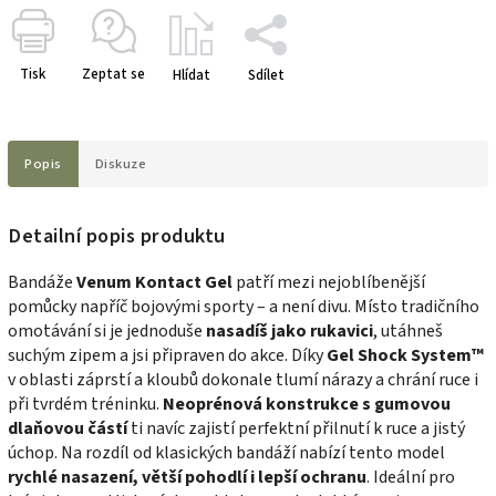
Tisk
Zeptat se
Hlídat
Sdílet
Popis
Diskuze
Detailní popis produktu
Bandáže
Venum Kontact Gel
patří mezi nejoblíbenější
pomůcky napříč bojovými sporty – a není divu. Místo tradičního
omotávání si je jednoduše
nasadíš jako rukavici
, utáhneš
suchým zipem a jsi připraven do akce. Díky
Gel Shock System™
v oblasti záprstí a kloubů dokonale tlumí nárazy a chrání ruce i
při tvrdém tréninku.
Neoprénová konstrukce s gumovou
dlaňovou částí
ti navíc zajistí perfektní přilnutí k ruce a jistý
úchop. Na rozdíl od klasických bandáží nabízí tento model
rychlé nasazení, větší pohodlí i lepší ochranu
. Ideální pro