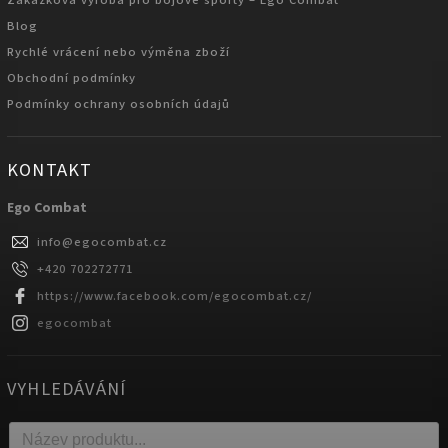
Zakázková výroba pro bojové sporty – Ego Combat
Blog
Rychlé vrácení nebo výměna zboží
Obchodní podmínky
Podmínky ochrany osobních údajů
KONTAKT
Ego Combat
info
@
egocombat.cz
+420 702272771
https://www.facebook.com/egocombat.cz/
egocombat
VYHLEDÁVÁNÍ