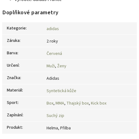
Doplňkové parametry
Kategorie
:
adidas
Záruka
:
2 roky
Barva
:
Červená
Určení
:
Muži
,
Ženy
Značka
:
Adidas
Materiál
:
Syntetická kůže
Sport
:
Box
,
MMA
,
Thajský box
,
Kick box
Zapínání
:
Suchý zip
Produkt
:
Helma, Přilba