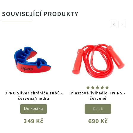
SOUVISEJÍCÍ PRODUKTY
Previous
Next
OPRO Silver chrániče zubů -
Plastové švihadlo TWINS -
červená/modrá
červené
Detail
Do košíku
349 Kč
690 Kč