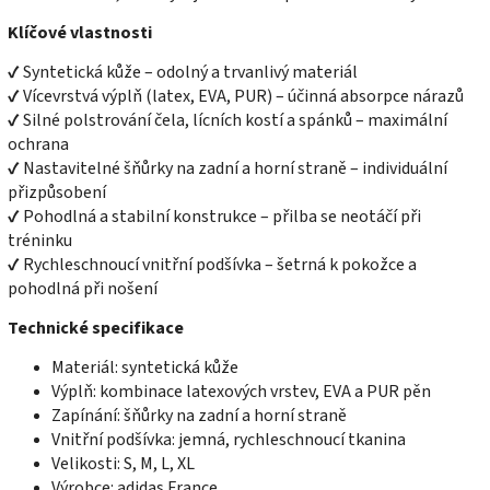
Klíčové vlastnosti
✔ Syntetická kůže – odolný a trvanlivý materiál
✔ Vícevrstvá výplň (latex, EVA, PUR) – účinná absorpce nárazů
✔ Silné polstrování čela, lícních kostí a spánků – maximální
ochrana
✔ Nastavitelné šňůrky na zadní a horní straně – individuální
přizpůsobení
✔ Pohodlná a stabilní konstrukce – přilba se neotáčí při
tréninku
✔ Rychleschnoucí vnitřní podšívka – šetrná k pokožce a
pohodlná při nošení
Technické specifikace
Materiál: syntetická kůže
Výplň: kombinace latexových vrstev, EVA a PUR pěn
Zapínání: šňůrky na zadní a horní straně
Vnitřní podšívka: jemná, rychleschnoucí tkanina
Velikosti: S, M, L, XL
Výrobce: adidas France