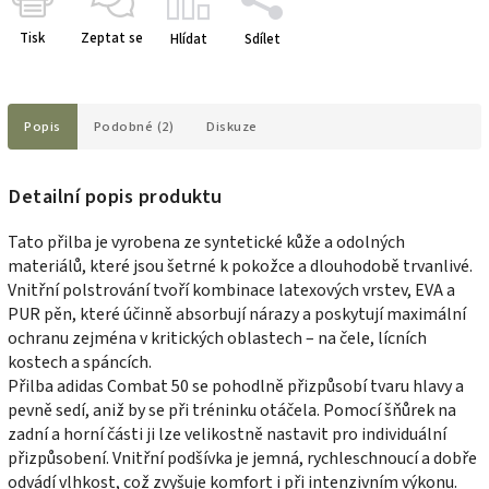
Tisk
Zeptat se
Hlídat
Sdílet
Popis
Podobné (2)
Diskuze
Detailní popis produktu
Tato přilba je vyrobena ze syntetické kůže a odolných
materiálů, které jsou šetrné k pokožce a dlouhodobě trvanlivé.
Vnitřní polstrování tvoří kombinace latexových vrstev, EVA a
PUR pěn, které účinně absorbují nárazy a poskytují maximální
ochranu zejména v kritických oblastech – na čele, lícních
kostech a spáncích.
Přilba adidas Combat 50 se pohodlně přizpůsobí tvaru hlavy a
pevně sedí, aniž by se při tréninku otáčela. Pomocí šňůrek na
zadní a horní části ji lze velikostně nastavit pro individuální
přizpůsobení. Vnitřní podšívka je jemná, rychleschnoucí a dobře
odvádí vlhkost, což zvyšuje komfort i při intenzivním výkonu.