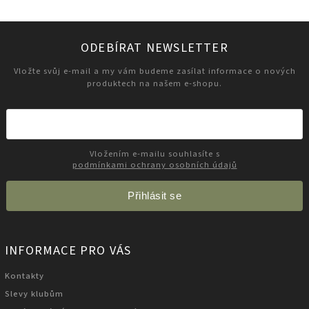
ODEBÍRAT NEWSLETTER
Vložte svůj e-mail a my vám budeme zasílat informace o nových
produktech na našem e-shopu.
Vložením e-mailu souhlasíte s
podmínkami ochrany osobních údajů
Přihlásit se
INFORMACE PRO VÁS
Kontakty
Slevy klubům