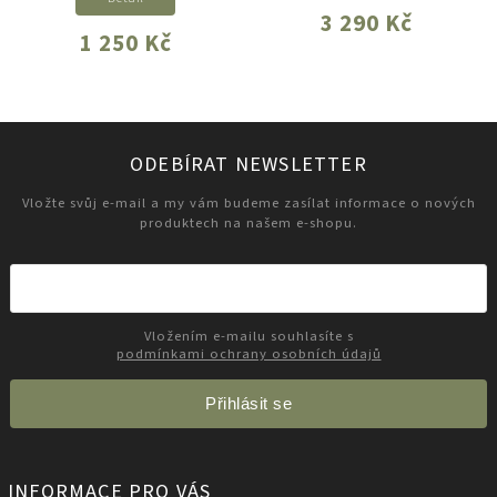
3 290 Kč
1 250 Kč
ODEBÍRAT NEWSLETTER
Vložte svůj e-mail a my vám budeme zasílat informace o nových
produktech na našem e-shopu.
Vložením e-mailu souhlasíte s
podmínkami ochrany osobních údajů
Přihlásit se
INFORMACE PRO VÁS