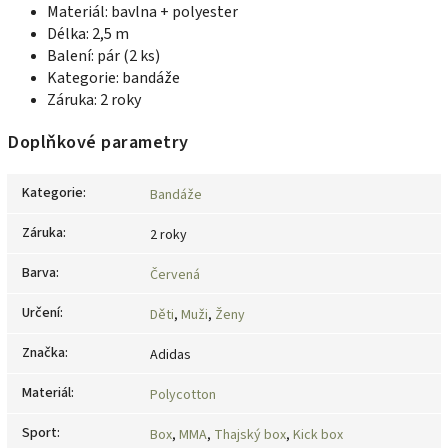
Materiál: bavlna + polyester
Délka: 2,5 m
Balení: pár (2 ks)
Kategorie: bandáže
Záruka: 2 roky
Doplňkové parametry
Kategorie
:
Bandáže
Záruka
:
2 roky
Barva
:
Červená
Určení
:
Děti
,
Muži
,
Ženy
Značka
:
Adidas
Materiál
:
Polycotton
Sport
:
Box
,
MMA
,
Thajský box
,
Kick box