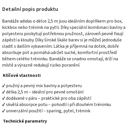
Detailní popis produktu
Bandáže adidas o délce 2,5 m jsou ideálním doplňkem pro box,
kickbox nebo trénink na pytli. Díky speciální kombinaci bavlny a
polyesteru poskytují potřebnou pružnost, zároveň pevně fixují
zápěstí a klouby. Díky široké škále barev si je můžeš jednoduše
sladit s dalším vybavením. Látka je příjemná na dotek, dobře
absorbuje pot a pomáhá udržet suché, komfortní prostředí
během celého tréninku. Bandáže se snadno omotají, drží na
místě a výrazně redukují riziko poranění.
Klíčové vlastnosti
✔ pružný a pevný mix bavlny a polyesteru
✔ délka 2,5 m – ideální pro pevné omotání
✔ dodávané v páru – praktické pro oba zápěstí
✔ skvělá absorpce potu – pohodlí i při dlouhém tréninku
✔ univerzální použití – sparing, pytel, trénink
Technické parametry