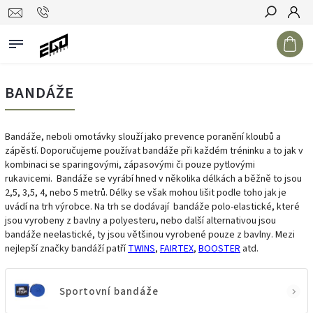
Hledat
BANDÁŽE
Bandáže, neboli omotávky slouží jako prevence poranění kloubů a
zápěstí. Doporučujeme používat bandáže při každém tréninku a to jak v
kombinaci se sparingovými, zápasovými či pouze pytlovými
rukavicemi.
Bandáže se vyrábí hned v několika délkách a běžně to jsou
2,5, 3,5, 4, nebo 5 metrů. Délky se však mohou lišit podle toho jak je
uvádí na trh výrobce. Na trh se dodávají bandáže polo-elastické, které
jsou vyrobeny z bavlny a polyesteru, nebo další alternativou jsou
bandáže neelastické, ty jsou většinou vyrobené pouze z bavlny. Mezi
nejlepší značky bandáží patří
TWINS
,
FAIRTEX
,
BOOSTER
atd.
Sportovní bandáže