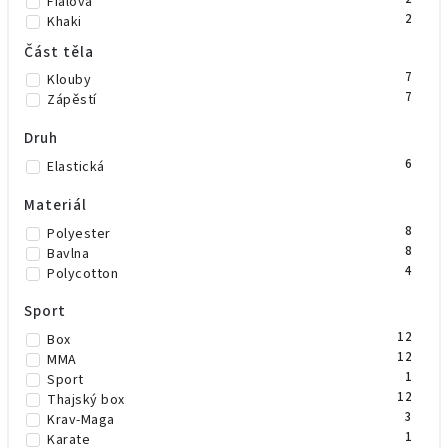
Fialová
2
Khaki
9
Modrá
Část těla
2
Neonově zelená
7
Klouby
4
Neonově žlutá
7
Zápěstí
4
Oranžová
10
Růžová
Druh
6
Šedá
1
Trikolora
6
Elastická
5
Zelená
1
Zelená/černá
Materiál
1
Žlutá
8
Polyester
2
Maskáč
8
Bavlna
2
Béžová
4
Polycotton
2
Vínová
1
Mint
Sport
3
Olivově zelená
12
Box
12
MMA
1
Sport
12
Thajský box
3
Krav-Maga
1
Karate