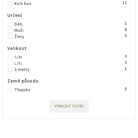
11
Kick box
Určení
1
Děti
6
Muži
5
Ženy
Velikost
0
S/M
0
L/XL
1
2 metry
Země původu
3
Thajsko
VYMAZAT FILTRY