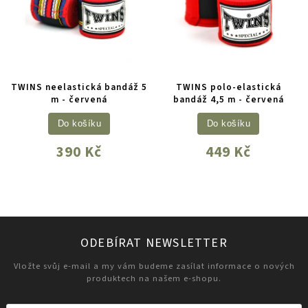
TWINS neelastická bandáž 5
TWINS polo-elastická
m - červená
bandáž 4,5 m - červená
Do košíku
Do košíku
390 Kč
449 Kč
ODEBÍRAT NEWSLETTER
Vložte svůj e-mail a my vám budeme zasílat informace o nových
produktech na našem e-shopu.