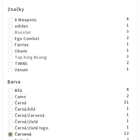
Značky
4
8 Weapons
1
adidas
0
Booster
2
Ego Combat
1
Fairtex
1
Okami
0
Top King Boxing
2
TWINS
1
Venum
Barva
9
Bílá
2
Camo
21
Černá
1
Černá/bílá
1
Černá/červená
1
Černá/zlatá
1
Černá/zlaté logo
12
Červená
2