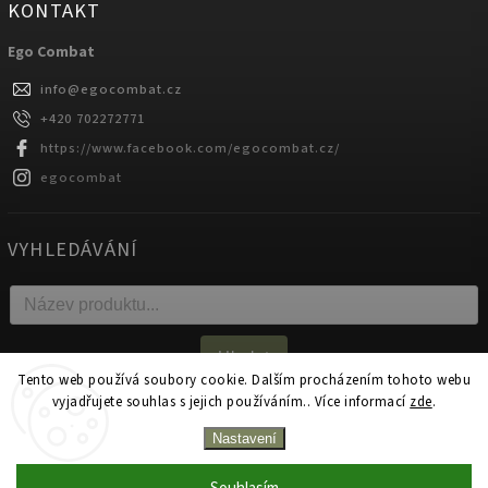
KONTAKT
Ego Combat
info
@
egocombat.cz
+420 702272771
https://www.facebook.com/egocombat.cz/
egocombat
VYHLEDÁVÁNÍ
Hledat
Tento web používá soubory cookie. Dalším procházením tohoto webu
vyjadřujete souhlas s jejich používáním.. Více informací
zde
.
Copyright 2026
egocombat.cz
. Všechna práva vyhrazena.
Nastavení
Upravit nastavení cookies