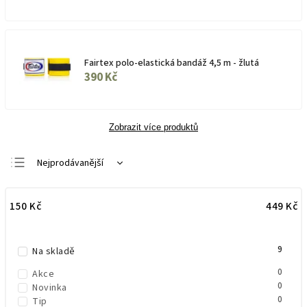
Fairtex polo-elastická bandáž 4,5 m - žlutá
390 Kč
Zobrazit více produktů
Nejprodávanější
Doporučujeme
150
Kč
449
Kč
Nejlevnější
Nejdražší
9
Abecedně
Na skladě
0
Akce
0
Novinka
0
Tip