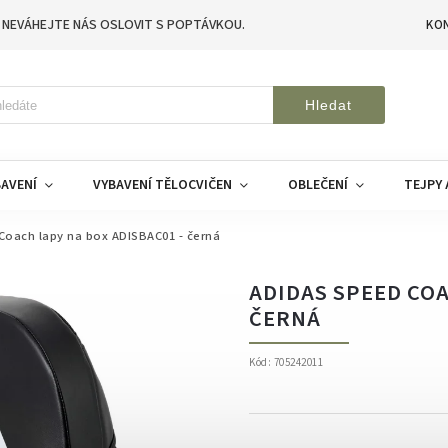
 NEVÁHEJTE NÁS OSLOVIT S POPTÁVKOU.
KO
Hledat
AVENÍ
VYBAVENÍ TĚLOCVIČEN
OBLEČENÍ
TEJPY 
Coach lapy na box ADISBAC01 - černá
ADIDAS SPEED COA
ČERNÁ
Kód:
705242011