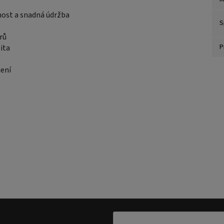
nost a snadná údržba
S
rů
P
ita
cení