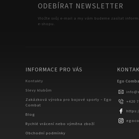
ODEBÍRAT NEWSLETTER
Vložte svůj e-mail a my vám budeme zasílat infor
e-shopu.
INFORMACE PRO VÁS
KONTA
Kontakty
Ego Comb
Slevy klubům
info
@
Zakázková výroba pro bojové sporty – Ego
+420 
Combat
https
Blog
egoc
Rychlé vrácení nebo výměna zboží
Obchodní podmínky