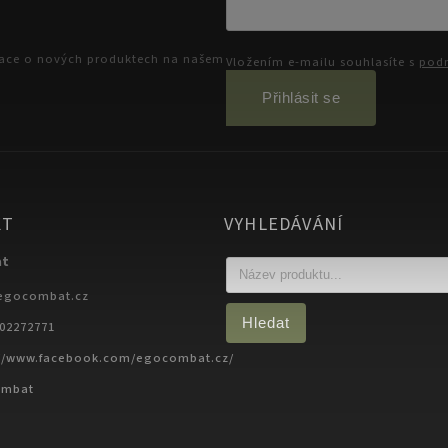
mace o nových produktech na našem
Vložením e-mailu souhlasíte s
podm
Přihlásit se
KT
VYHLEDÁVÁNÍ
at
egocombat.cz
Hledat
702272771
://www.facebook.com/egocombat.cz/
ombat