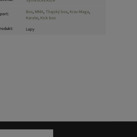
Syntetická kůže
Box
,
MMA
,
Thajský box
,
Krav-Maga
,
port
:
Karate
,
Kick box
rodukt
:
Lapy