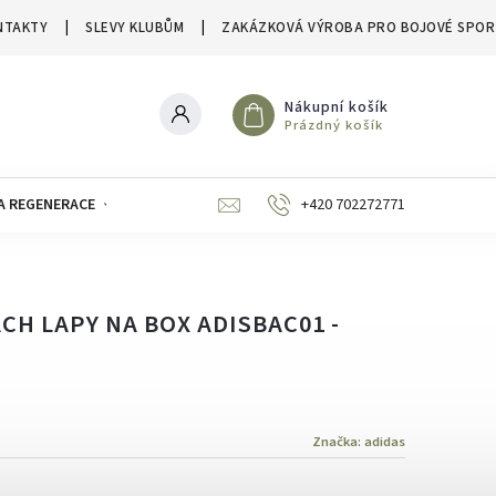
NTAKTY
SLEVY KLUBŮM
ZAKÁZKOVÁ VÝROBA PRO BOJOVÉ SPOR
Nákupní košík
Prázdný košík
A REGENERACE
ZNAČKY
SLEVY A VÝPRODEJE
+420 702272771
CH LAPY NA BOX ADISBAC01 -
Značka:
adidas