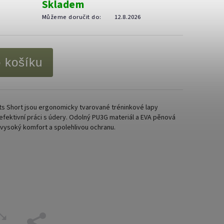
Skladem
Můžeme doručit do:
12.8.2026
o košíku
ts Short jsou ergonomicky tvarované tréninkové lapy
efektivní práci s údery. Odolný PU3G materiál a EVA pěnová
, vysoký komfort a spolehlivou ochranu.