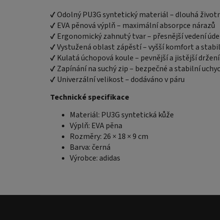
✔ Odolný PU3G syntetický materiál – dlouhá život
✔ EVA pěnová výplň – maximální absorpce nárazů
✔ Ergonomický zahnutý tvar – přesnější vedení úde
✔ Vystužená oblast zápěstí – vyšší komfort a stabil
✔ Kulatá úchopová koule – pevnější a jistější držení
✔ Zapínání na suchý zip – bezpečné a stabilní uchy
✔ Univerzální velikost – dodáváno v páru
Technické specifikace
Materiál: PU3G syntetická kůže
Výplň: EVA pěna
Rozměry: 26 × 18 × 9 cm
Barva: černá
Výrobce: adidas