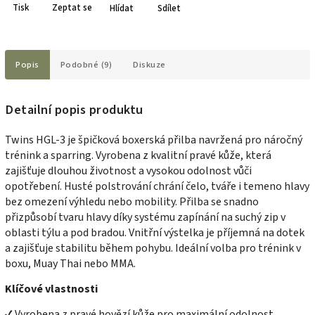
Tisk
Zeptat se
Hlídat
Sdílet
Popis
Podobné (9)
Diskuze
Detailní popis produktu
Twins HGL-3 je špičková boxerská přilba navržená pro náročný
trénink a sparring. Vyrobena z kvalitní pravé kůže, která
zajišťuje dlouhou životnost a vysokou odolnost vůči
opotřebení. Husté polstrování chrání čelo, tváře i temeno hlavy
bez omezení výhledu nebo mobility. Přilba se snadno
přizpůsobí tvaru hlavy díky systému zapínání na suchý zip v
oblasti týlu a pod bradou. Vnitřní výstelka je příjemná na dotek
a zajišťuje stabilitu během pohybu. Ideální volba pro trénink v
boxu, Muay Thai nebo MMA.
Klíčové vlastnosti
✔ Vyrobena z pravé hovězí kůže pro maximální odolnost