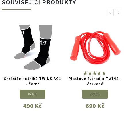
SOUVISEJÍCÍ PRODUKTY
Previous
Next
Chrániče kotníků TWINS AG1
Plastové švihadlo TWINS -
- černá
červené
Detail
Detail
490 Kč
690 Kč