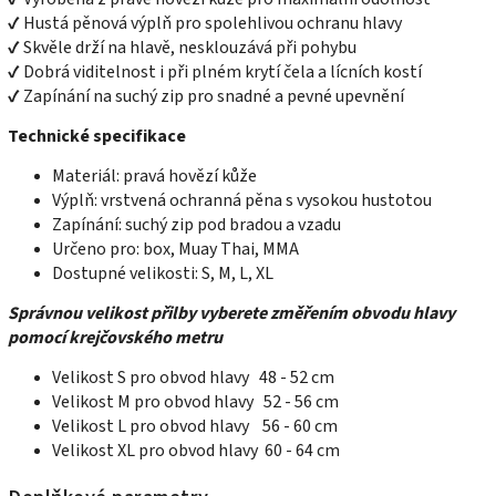
✔ Hustá pěnová výplň pro spolehlivou ochranu hlavy
✔ Skvěle drží na hlavě, nesklouzává při pohybu
✔ Dobrá viditelnost i při plném krytí čela a lícních kostí
✔ Zapínání na suchý zip pro snadné a pevné upevnění
Technické specifikace
Materiál: pravá hovězí kůže
Výplň: vrstvená ochranná pěna s vysokou hustotou
Zapínání: suchý zip pod bradou a vzadu
Určeno pro: box, Muay Thai, MMA
Dostupné velikosti: S, M, L, XL
Správnou velikost přilby vyberete změřením obvodu hlavy
pomocí krejčovského metru
Velikost S pro obvod hlavy 48 - 52 cm
Velikost M pro obvod hlavy 52 - 56 cm
Velikost L pro obvod hlavy 56 - 60 cm
Velikost XL pro obvod hlavy 60 - 64 cm