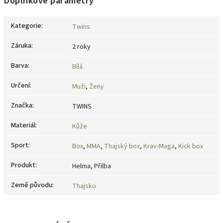
Doplňkové parametry
Kategorie
:
Twins
Záruka
:
2 roky
Barva
:
Bílá
Určení
:
Muži
,
Ženy
Značka
:
TWINS
Materiál
:
Kůže
Sport
:
Box
,
MMA
,
Thajský box
,
Krav-Maga
,
Kick box
Produkt
:
Helma, Přilba
Země původu
:
Thajsko