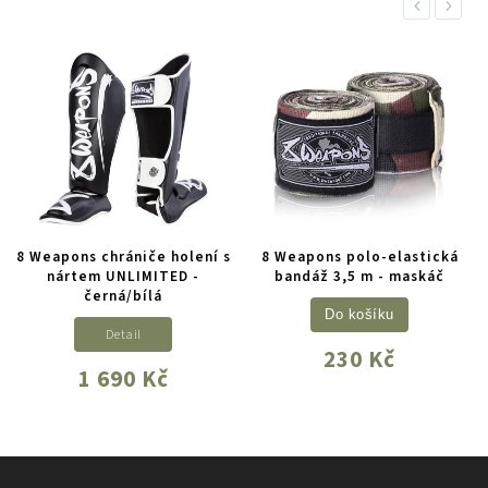
Previous
Next
8 Weapons chrániče holení s
8 Weapons polo-elastická
nártem UNLIMITED -
bandáž 3,5 m - maskáč
černá/bílá
Do košíku
Detail
230 Kč
1 690 Kč