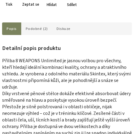
Tisk
Zeptat se
Hlídat
Sdílet
Popis
Podobné (2)
Diskuze
Detailní popis produktu
Přilba 8 WEAPONS Unlimited je jasnou volbou pro všechny,
kteří hledají ideální kombinaci kvality, ochrany a atraktivního
vzhledu. Je vyrobena z odolného materiálu Skintex, který svými
vlastnostmi připomíná kůži, ale je pohodlnější a snáze se
udržuje.
Díky vrstvené pěnové stélce dokáže efektivně absorbovat údery
směřované na hlavu a poskytuje vysokou úroveň bezpečí.
Přestože je silně polstrovaná i v oblasti obličeje, nijak
neomezuje výhled – což je v tréninku klíčové. Zesílené části v
oblasti čela, uší, lícních kostí a brady zajišťují ještě vyšší úroveň
ochrany. Přilba je dostupná ve dvou velikostech a díky
nastavitelným zapínáním na suchý zip ji lze snadno individuálně