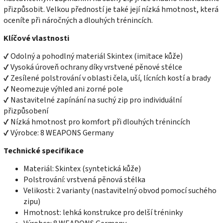
přizpůsobit. Velkou předností je také její nízká hmotnost, která
oceníte při náročných a dlouhých trénincích.
Klíčové vlastnosti
✔ Odolný a pohodlný materiál Skintex (imitace kůže)
✔ Vysoká úroveň ochrany díky vrstvené pěnové stélce
✔ Zesílené polstrování v oblasti čela, uší, lícních kostí a brady
✔ Neomezuje výhled ani zorné pole
✔ Nastavitelné zapínání na suchý zip pro individuální
přizpůsobení
✔ Nízká hmotnost pro komfort při dlouhých trénincích
✔ Výrobce: 8 WEAPONS Germany
Technické specifikace
Materiál: Skintex (syntetická kůže)
Polstrování: vrstvená pěnová stélka
Velikosti: 2 varianty (nastavitelný obvod pomocí suchého
zipu)
Hmotnost: lehká konstrukce pro delší tréninky