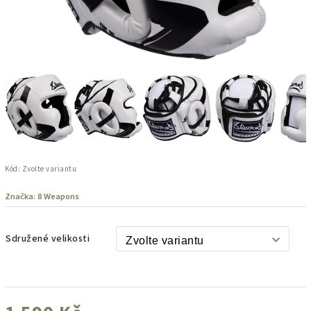
Kód:
Zvolte variantu
Značka:
8 Weapons
Sdružené velikosti