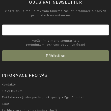
ODEBÍRAT NEWSLETTER
Vložte svůj e-mail a my vám budeme zasílat informace o nových
produktech na našem e-shopu.
Vložením e-mailu souhlasíte s
podmínkami ochrany osobních údajů
Přihlásit se
INFORMACE PRO VÁS
Kontakty
Slevy klubům
Zakázková výroba pro bojové sporty – Ego Combat
Blog
Rychlé vrácení nebo výměna zboží