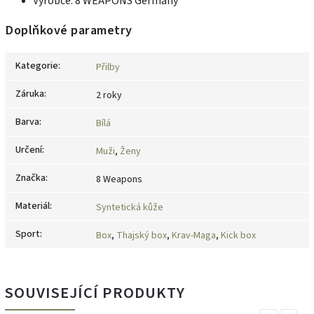
Výrobce: 8 WEAPONS Germany
Doplňkové parametry
Kategorie
:
Přilby
Záruka
:
2 roky
Barva
:
Bílá
Určení
:
Muži
,
Ženy
Značka
:
8 Weapons
Materiál
:
Syntetická kůže
Sport
:
Box
,
Thajský box
,
Krav-Maga
,
Kick box
SOUVISEJÍCÍ PRODUKTY