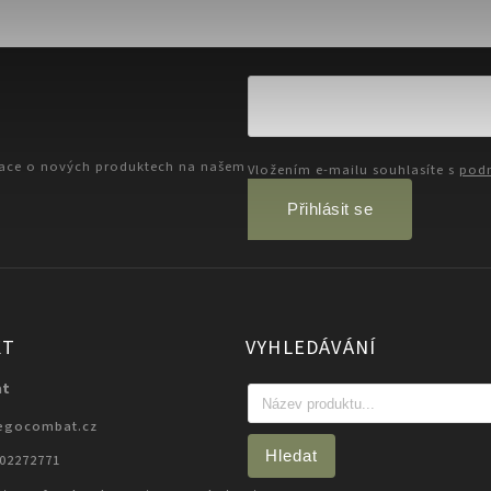
mace o nových produktech na našem
Vložením e-mailu souhlasíte s
podm
Přihlásit se
KT
VYHLEDÁVÁNÍ
at
egocombat.cz
Hledat
702272771