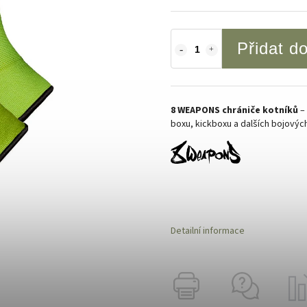
Přidat d
8 WEAPONS chrániče kotníků
– 
boxu, kickboxu a dalších bojovýc
Detailní informace