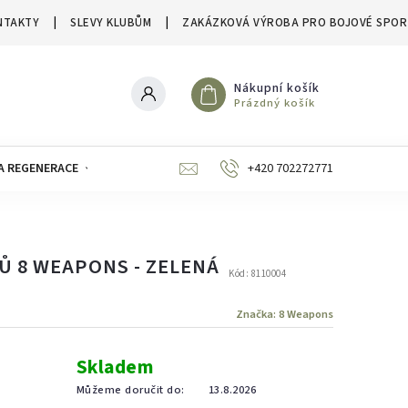
NTAKTY
SLEVY KLUBŮM
ZAKÁZKOVÁ VÝROBA PRO BOJOVÉ SPOR
Nákupní košík
Prázdný košík
A REGENERACE
ZNAČKY
SLEVY A VÝPRODEJE
+420 702272771
Ů 8 WEAPONS - ZELENÁ
Kód:
8110004
Značka:
8 Weapons
Skladem
Můžeme doručit do:
13.8.2026