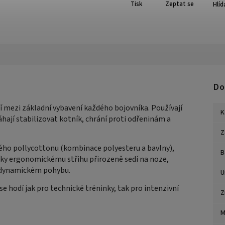
Tisk
Zeptat se
Hlíd
Do
í mezi základní vybavení každého bojovníka. Používají
K
hají stabilizovat kotník, chrání proti odřeninám a
Z
ého pollycottonu (kombinace polyesteru a bavlny),
B
Díky ergonomickému střihu přirozeně sedí na noze,
ři dynamickém pohybu.
U
 hodí jak pro technické tréninky, tak pro intenzivní
Z
M