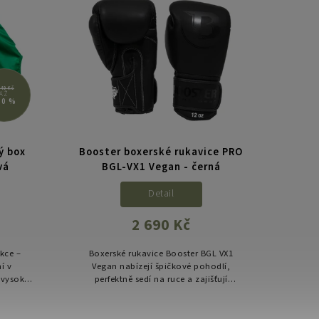
349 Kč
AŽ
30 %
ý box
Booster boxerské rukavice PRO
vá
BGL-VX1 Vegan - černá
Detail
2 690 Kč
kce –
Boxerské rukavice Booster BGL VX1
í v
Vegan nabízejí špičkové pohodlí,
 vysoké
perfektně sedí na ruce a zajišťují
imální
spolehlivou fixaci zápěstí. Ideální pro
.
intenzivní tréninky.