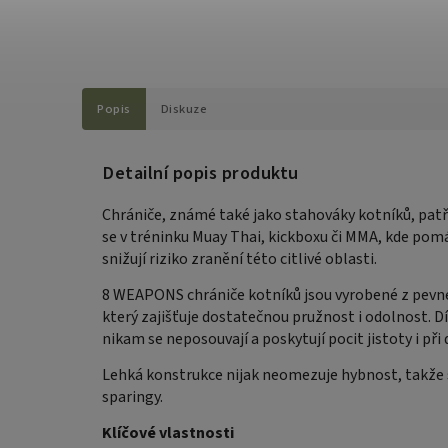
Popis
Diskuze
Detailní popis produktu
Chrániče, známé také jako stahováky kotníků, patř
se v tréninku Muay Thai, kickboxu či MMA, kde pomá
snižují riziko zranění této citlivé oblasti.
8 WEAPONS chrániče kotníků jsou vyrobené z pevn
který zajišťuje dostatečnou pružnost i odolnost. 
nikam se neposouvají a poskytují pocit jistoty i p
Lehká konstrukce nijak neomezuje hybnost, takže se
sparingy.
Klíčové vlastnosti