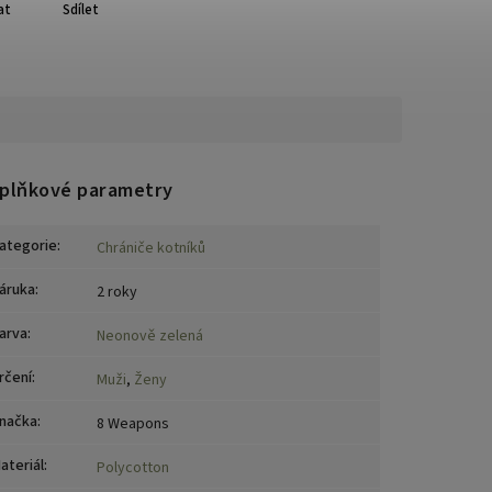
at
Sdílet
plňkové parametry
ategorie
:
Chrániče kotníků
áruka
:
2 roky
arva
:
Neonově zelená
rčení
:
Muži
,
Ženy
načka
:
8 Weapons
ateriál
:
Polycotton