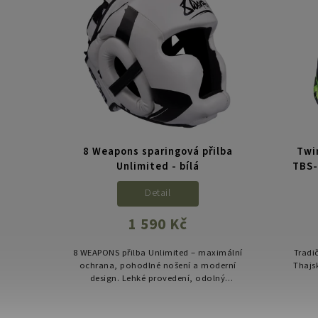
ilba
8 Weapons sparingová přilba
Twi
Unlimited - bílá
TBS-
Detail
1 590 Kč
ximální
8 WEAPONS přilba Unlimited – maximální
Tradič
derní
ochrana, pohodlné nošení a moderní
Thajs
lný
design. Lehké provedení, odolný
ená
materiál a perfektně promyšlená
ink.
konstrukce pro bezpečný trénink.