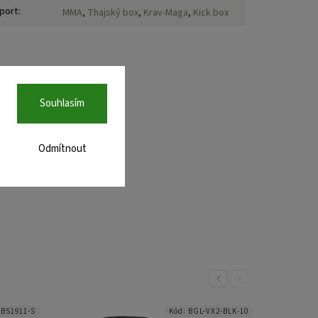
port
:
MMA
,
Thajský box
,
Krav-Maga
,
Kick box
Souhlasím
Odmítnout
Previous
Next
:
BS1911-S
Kód:
BGL-VX2-BLK-10