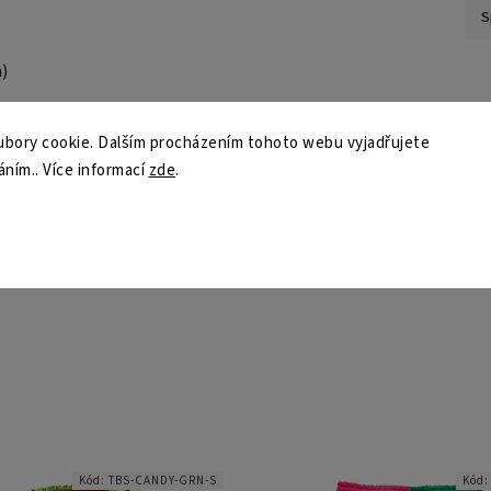
S
)
bory cookie. Dalším procházením tohoto webu vyjadřujete
áním.. Více informací
zde
.
vé sporty
Kód:
TBS-CANDY-GRN-S
Kód