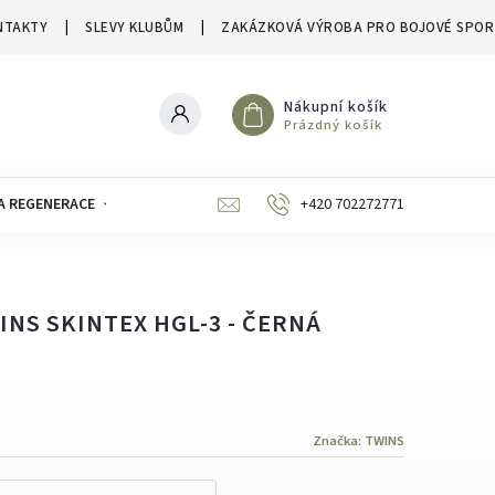
NTAKTY
SLEVY KLUBŮM
ZAKÁZKOVÁ VÝROBA PRO BOJOVÉ SPOR
Nákupní košík
Prázdný košík
A REGENERACE
ZNAČKY
SLEVY A VÝPRODEJE
+420 702272771
INS SKINTEX HGL-3 - ČERNÁ
Značka:
TWINS