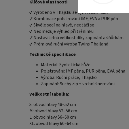
Klíčové vlastnosti
✔ Vyrobeno v Thajsku ze syntetické kůže
✔ Kombinace polstrování IMF, EVA a PUR pěn
✔ Skvěle sedí na hlavě, neotáčí se
✔ Neomezuje výhled při tréninku
✔ Nastavitelná velikost díky zapínání a šňůrkám
✔ Prémiová ruční výroba Twins Thailand
Technické specifikace
Materiál: Syntetická kůže
Polstrování: IMF pěna, PUR pěna, EVA pěna
Výroba: Ruční práce, Thajsko
Zapínání: Suchý zip + vrchní šněrování
Velikostní tabulka:
S: obvod hlavy 48–52 cm
M: obvod hlavy 52–56 cm
L: obvod hlavy 56–60 cm
XL: obvod hlavy 60–64 cm