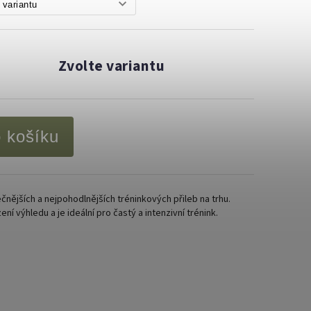
Zvolte variantu
o košíku
čnějších a nejpohodlnějších tréninkových přileb na trhu.
ní výhledu a je ideální pro častý a intenzivní trénink.