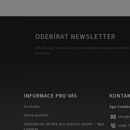
ODEBÍRAT NEWSLETTER
Vložte svůj e-mail a my vám budeme zasílat infor
e-shopu.
INFORMACE PRO VÁS
KONTA
Kontakty
Ego Comb
Slevy klubům
info
@
Zakázková výroba pro bojové sporty – Ego
+420 
Combat