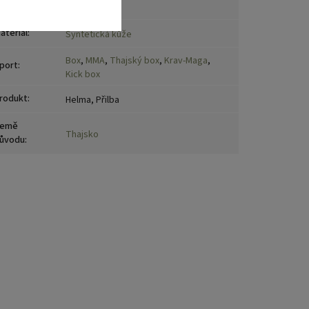
načka
:
TWINS
ateriál
:
Syntetická kůže
Box
,
MMA
,
Thajský box
,
Krav-Maga
,
port
:
Kick box
rodukt
:
Helma, Přilba
emě
Thajsko
ůvodu
: