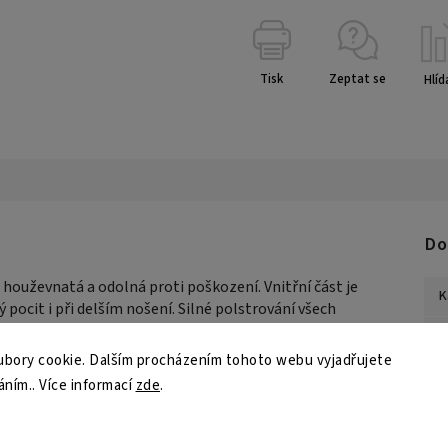
Tisk
Zeptat se
Hlíd
Do
e houževnatá a odolná proti poškození. Vnitřní část je
K
pocit i při delším nošení. Silné polstrování všech
 při vyšší intenzitě zásahů. Přilba si i přes robustní
Z
í je tvořeno vstřikovanými pěnami IMF a kombinací
bory cookie. Dalším procházením tohoto webu vyjadřujete
přizpůsobit tvaru a velikosti hlavy pomocí zadního
B
áním.. Více informací
zde
.
šechny výrobky značky Twins jsou výsledkem precizní
U