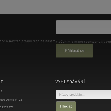
mace o nových produktech na našem
Vložením e-mailu souhlasíte s
podm
Přihlásit se
KT
VYHLEDÁVÁNÍ
at
egocombat.cz
Hledat
702272771