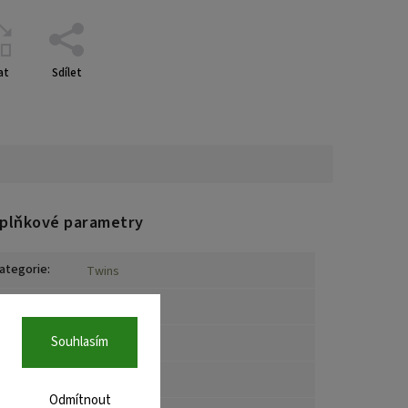
at
Sdílet
plňkové parametry
ategorie
:
Twins
áruka
:
2 roky
Souhlasím
arva
:
Černá
rčení
:
Muži
,
Ženy
Odmítnout