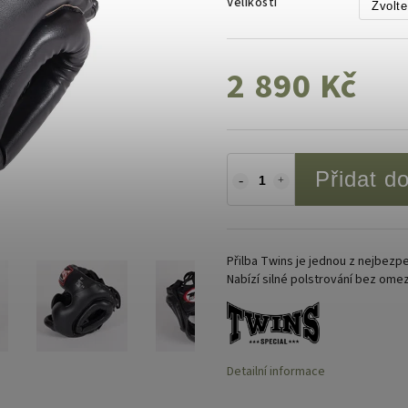
Velikosti
2 890 Kč
Přidat d
Přilba Twins je jednou z nejbezpe
Nabízí silné polstrování bez omeze
Detailní informace