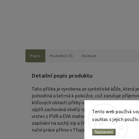
Popis
Podobné (7)
Diskuze
Detailní popis produktu
Tato přilba je vyrobena ze syntetické kůže, která j
pohodlná a šetrná k pokožce, což zaručuje příjemný 
klíčových oblastí přilby umožňuje bezpečný trénink i
výplň zachovává skvělý výhled. Vnitřní polstrován
Tento web používá sou
vrstev z PUR a EVA materiálu. Přilbu lze pohodlně 
souhlas s jejich použív
zapínání na suchý zip a šňůrek na vrchní straně. V
ruční práce přímo v Thajsku.
Nastavení