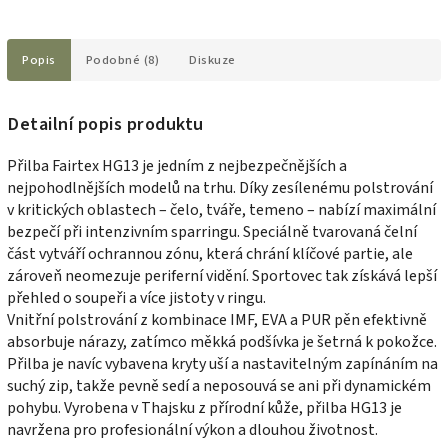
Popis
Podobné (8)
Diskuze
Detailní popis produktu
Přilba Fairtex HG13 je jedním z nejbezpečnějších a
nejpohodlnějších modelů na trhu. Díky zesílenému polstrování
v kritických oblastech – čelo, tváře, temeno – nabízí maximální
bezpečí při intenzivním sparringu. Speciálně tvarovaná čelní
část vytváří ochrannou zónu, která chrání klíčové partie, ale
zároveň neomezuje periferní vidění. Sportovec tak získává lepší
přehled o soupeři a více jistoty v ringu.
Vnitřní polstrování z kombinace IMF, EVA a PUR pěn efektivně
absorbuje nárazy, zatímco měkká podšívka je šetrná k pokožce.
Přilba je navíc vybavena kryty uší a nastavitelným zapínáním na
suchý zip, takže pevně sedí a neposouvá se ani při dynamickém
pohybu. Vyrobena v Thajsku z přírodní kůže, přilba HG13 je
navržena pro profesionální výkon a dlouhou životnost.