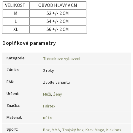
VELIKOST
OBVOD HLAVY V CM
M
52 +/- 2 CM
L
54 +/- 2 CM
XL
56 +/- 2 CM
Doplňkové parametry
Kategorie
:
Tréninkové vybavení
Záruka
:
2 roky
EAN
:
Zvolte variantu
Určení
:
Muži
,
Ženy
Značka
:
Fairtex
Materiál
:
Kůže
Sport
:
Box
,
MMA
,
Thajský box
,
Krav-Maga
,
Kick box