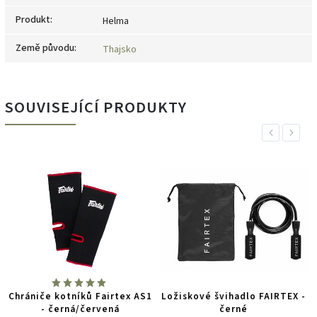
Produkt
:
Helma
Země původu
:
Thajsko
SOUVISEJÍCÍ PRODUKTY
Previous
Next
Chrániče kotníků Fairtex AS1
Ložiskové švihadlo FAIRTEX -
- černá/červená
černé