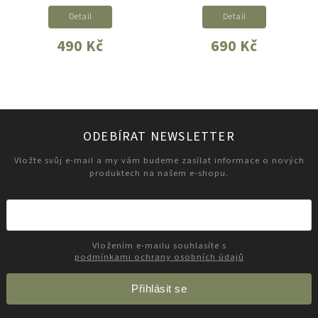
Detail
Detail
490 Kč
690 Kč
ODEBÍRAT NEWSLETTER
Vložte svůj e-mail a my vám budeme zasílat informace o nových
produktech na našem e-shopu.
Vložením e-mailu souhlasíte s
podmínkami ochrany osobních údajů
Přihlásit se