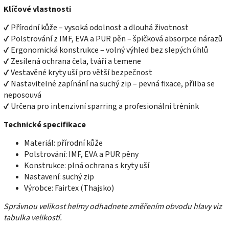
Klíčové vlastnosti
✔ Přírodní kůže – vysoká odolnost a dlouhá životnost
✔ Polstrování z IMF, EVA a PUR pěn – špičková absorpce nárazů
✔ Ergonomická konstrukce – volný výhled bez slepých úhlů
✔ Zesílená ochrana čela, tváří a temene
✔ Vestavěné kryty uší pro větší bezpečnost
✔ Nastavitelné zapínání na suchý zip – pevná fixace, přilba se
neposouvá
✔ Určena pro intenzivní sparring a profesionální trénink
Technické specifikace
Materiál: přírodní kůže
Polstrování: IMF, EVA a PUR pěny
Konstrukce: plná ochrana s kryty uší
Nastavení: suchý zip
Výrobce: Fairtex (Thajsko)
Správnou velikost helmy odhadnete změřením obvodu hlavy viz
tabulka velikostí.