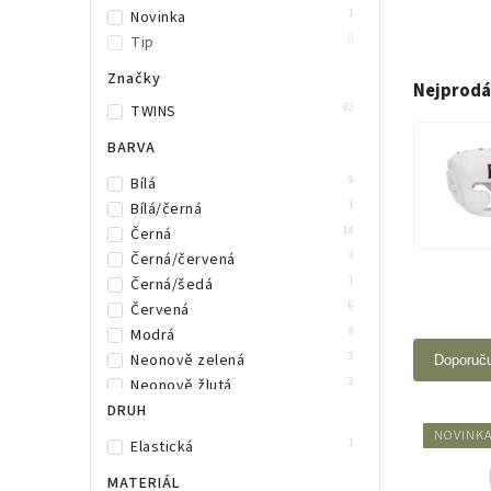
1
Novinka
0
Tip
Značky
Nejprodá
82
TWINS
BARVA
9
Bílá
1
Bílá/černá
18
Černá
3
Černá/červená
1
Černá/šedá
6
Červená
8
Modrá
3
Neonově zelená
Doporuč
3
Neonově žlutá
3
DRUH
Oranžová
6
Růžová
NOVINK
1
Elastická
3
Šedá
MATERIÁL
8
Zelená