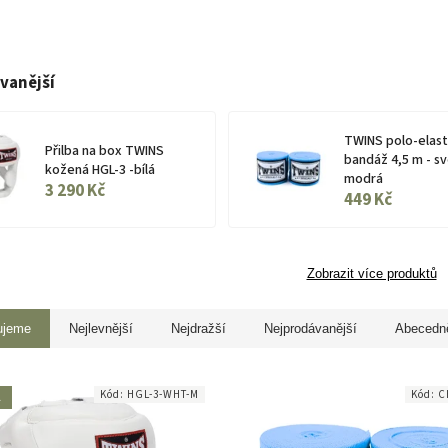
vanější
TWINS polo-elast
Přilba na box TWINS
bandáž 4,5 m - sv
kožená HGL-3 -bílá
modrá
3 290 Kč
449 Kč
Zobrazit více produktů
ujeme
Nejlevnější
Nejdražší
Nejprodávanější
Abecedn
Kód:
HGL-3-WHT-M
Kód:
C
A