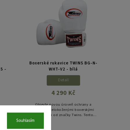
Boxerské rukavice TWINS BG-N-
5 -
WHT-V2 - bílá
Detail
4 290 Kč
Objevte novou úroveň ochrany a
pohodlí s celokoženými boxerskými
S lze
rukavicemi od značky Twins. Tento
tší
hybridní model kombinuje tradiční
Souhlasím
nímu
thajské zpracování s moderní
signu