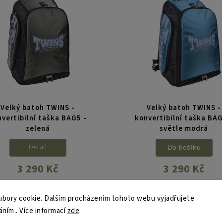
Velký batoh TWINS -
Velký batoh TWINS -
nvertibilní taška BAG5 -
konvertibilní taška BAG
zelená
světle modrá
Detail
Do košíku
3 290 Kč
3 290 Kč
o nadrozměrný batoh TWINS lze
Tento nadrozměrný batoh TWIN
adno přestavět na ještě větší
snadno přestavět na ještě vě
bory cookie. Dalším procházením tohoto webu vyjadřujete
rtovní tašku. Díky robustnímu
sportovní tašku. Díky robust
áním.. Více informací
zde
.
riálu a promyšlenému designu
materiálu a promyšlenému de