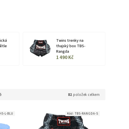
ická
Twins trenky na
ětle
thajský box TBS-
Rangda
1 490 Kč
82
položek celkem
ě
H5-L-BLU
Kód:
TBS-RANGDA-S