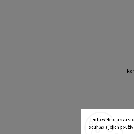
ko
Tent
sn
Tento web používá sou
spo
souhlas s jejich použív
mate