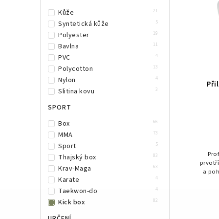
1
Žlutá
21
Kůže
2
Vínová
5
Syntetická kůže
1
Olivově zelená
19
Polyester
11
Bavlna
4
PVC
13
Polycotton
4
Nylon
Při
3
Slitina kovu
SPORT
66
Box
73
MMA
5
Sport
Pro
83
Thajský box
prvotř
63
Krav-Maga
a poh
4
Karate
mezi
4
Taekwon-do
82
Kick box
URČENÍ