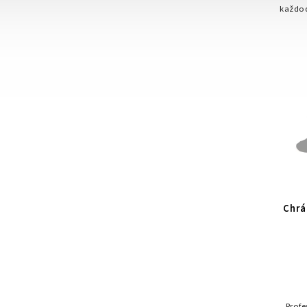
každod
fix
Chrá
Profe