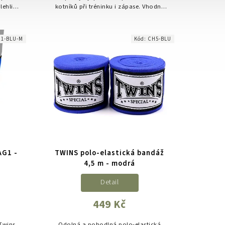
lehlivá
kotníků při tréninku i zápase. Vhodné
orná
pro bojové sporty jako Muay Thai, MMA
nebo kickbox.
1-BLU-M
Kód:
CH5-BLU
AG1 -
TWINS polo-elastická bandáž
4,5 m - modrá
Detail
449 Kč
 Twins
Odolná a pohodlná polo-elastická