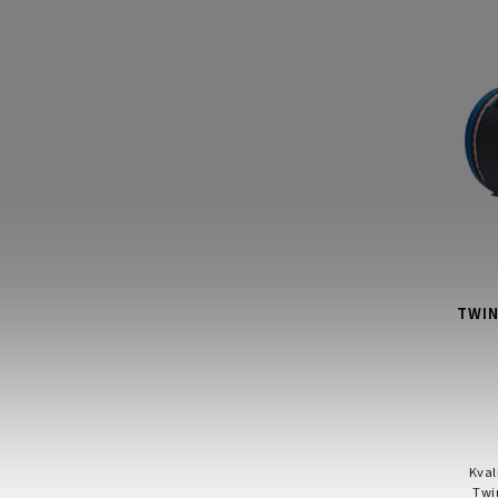
TWIN
Kval
Twi