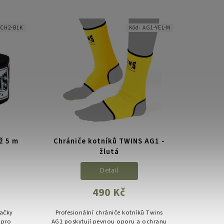
diční
fixace zápěstí a kloubů, výborná
ní
odolnost materiálu.
:
CH2-BLK
Kód:
AG1-YEL-M
ž 5 m
Chrániče kotníků TWINS AG1 -
žlutá
Detail
490 Kč
načky
Profesionální chrániče kotníků Twins
 pro
AG1 poskytují pevnou oporu a ochranu