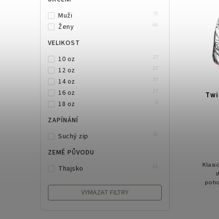
73
Muži
66
Ženy
VELIKOST
27
10 oz
27
12 oz
27
14 oz
27
16 oz
Twi
3
18 oz
ZAPÍNÁNÍ
30
Suchý zip
ZEMĚ PŮVODU
Klasi
81
Thajsko
s
poho
VYMAZAT FILTRY