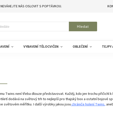
 NEVÁHEJTE NÁS OSLOVIT S POPTÁVKOU.
KO
Hledat
AVENÍ
VYBAVENÍ TĚLOCVIČEN
OBLEČENÍ
TEJPY 
rmu Twins není třeba dlouze představovat. Každý, kdo jen trochu přičichl k 
iletí dodává na světový trh to nejlepší pro thajský box a ostatní bojové spo
ve světovém měřítku. I další výrobky jakou jsou
chrániče holení Twins
,
ane