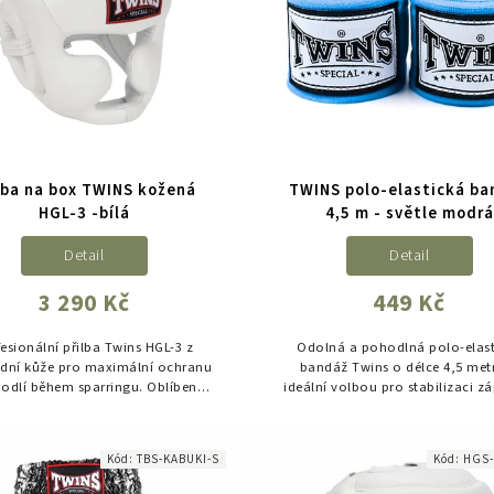
lba na box TWINS kožená
TWINS polo-elastická b
HGL-3 -bílá
4,5 m - světle modrá
Detail
Detail
3 290 Kč
449 Kč
fesionální přilba Twins HGL-3 z
Odolná a pohodlná polo-elast
ídní kůže pro maximální ochranu
bandáž Twins o délce 4,5 metr
odlí během sparringu. Oblíbená
ideální volbou pro stabilizaci zá
 zápasníky pro svou odolnost,
ochranu kloubů při tréninku bo
pevnost a přehled v ringu.
sportů.
Kód:
TBS-KABUKI-S
Kód:
HGS-