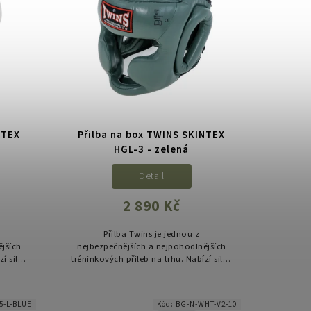
NTEX
Přilba na box TWINS SKINTEX
HGL-3 - zelená
Detail
2 890 Kč
Přilba Twins je jednou z
ějších
nejbezpečnějších a nejpohodlnějších
í silné
tréninkových přileb na trhu. Nabízí silné
u a je
polstrování bez omezení výhledu a je
...
ideální pro častý a intenzivní...
5-L-BLUE
Kód:
BG-N-WHT-V2-10