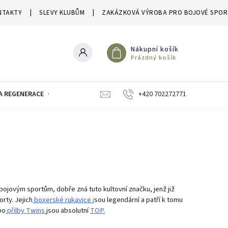
NTAKTY
SLEVY KLUBŮM
ZAKÁZKOVÁ VÝROBA PRO BOJOVÉ SPOR
Nákupní košík
Prázdný košík
A REGENERACE
ZNAČKY
SLEVY A VÝPRODEJE
+420 702272771
bojovým sportům, dobře zná tuto kultovní značku, jenž již
rty. Jejich
boxerské rukavice
j
sou legendární a patří k tomu
bo
přilby Twins
jsou absolutní
TOP.