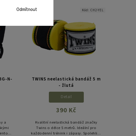
konstrukcí,...
tí jak
Odmítnout
-N-V2-10
Kód:
CH2-YEL
 BG-N-
TWINS neelastická bandáž 5 m
- žlutá
Detail
390 Kč
ny a
Kvalitní neelastická bandáž značky
skými
Twins o délce 5 metrů. Ideální pro
Tento
každodenní trénink i zápasy. Spolehlivá