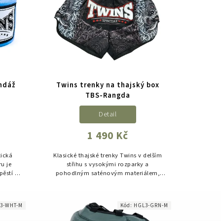
andáž
Twins trenky na thajský box
TBS-Rangda
Detail
1 490 Kč
ická
Klasické thajské trenky Twins v delším
u je
střihu s vysokými rozparky a
pěstí a
pohodlným saténovým materiálem,
jových
ideální pro trénink i zápasy.
3-WHT-M
Kód:
HGL3-GRN-M