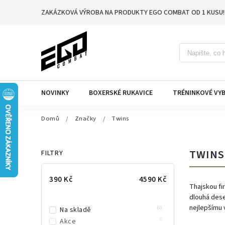
ZAKÁZKOVÁ VÝROBA NA PRODUKTY EGO COMBAT OD 1 KUSU!
NOVINKY
BOXERSKÉ RUKAVICE
TRÉNINKOVÉ VYB
Domů
/
Značky
/
Twins
TWINS
FILTRY
390
Kč
4590
Kč
Thajskou fi
dlouhá deset
nejlepšímu 
60
Na skladě
0
Akce