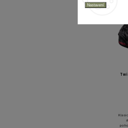
nabíz
Nastavení
Twi
Klasi
s
poho