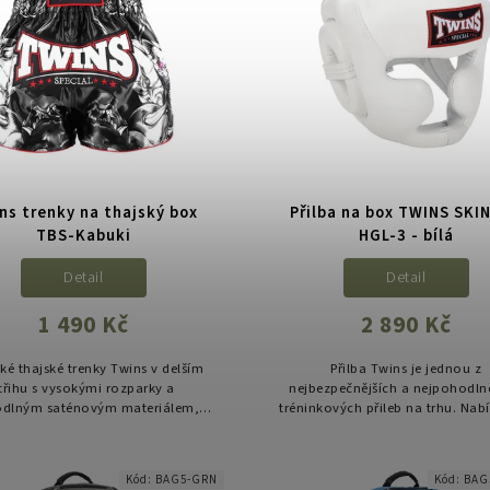
ns trenky na thajský box
Přilba na box TWINS SKI
TBS-Kabuki
HGL-3 - bílá
Detail
Detail
1 490 Kč
2 890 Kč
cké thajské trenky Twins v delším
Přilba Twins je jednou z
třihu s vysokými rozparky a
nejbezpečnějších a nejpohodln
dlným saténovým materiálem,
tréninkových přileb na trhu. Nabíz
ideální pro trénink i zápasy.
polstrování bez omezení výhled
ideální pro častý a intenzivní
Kód:
BAG5-GRN
Kód:
BAG