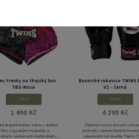
í maximální praktické využití jak
nabízí maximální praktické využi
pro...
pro...
Kód:
TBS-MAZE-S
Kód:
BG
ns trenky na thajský box
Boxerské rukavice TWINS
TBS-Maze
V2 - černá
Detail
Detail
1 490 Kč
4 290 Kč
cké thajské trenky Twins v delším
Objevte novou úroveň ochra
třihu s vysokými rozparky a
pohodlí s celokoženými boxer
dlným saténovým materiálem,
rukavicemi od značky Twins. 