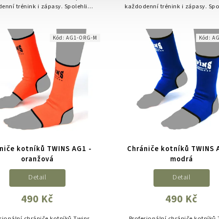
enní trénink i zápasy. Spolehlivá
každodenní trénink i zápasy. Spo
ace zápěstí a kloubů, výborná
fixace zápěstí a kloubů, výb
odolnost materiálu.
odolnost materiálu.
Kód:
AG1-ORG-M
Kód:
AG
niče kotníků TWINS AG1 -
Chrániče kotníků TWINS 
oranžová
modrá
Detail
Detail
490 Kč
490 Kč
sionální chrániče kotníků Twins
Profesionální chrániče kotníků