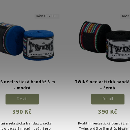
ideální pro trénink i zápasy.
hybridní model kombinuje tra
thajské zpracování s moder
konstrukcí,...
Kód:
CH2-BLU
Kód
S neelastická bandáž 5 m
TWINS neelastická bandá
- modrá
- černá
Detail
Detail
390 Kč
390 Kč
itní neelastická bandáž značky
Kvalitní neelastická bandáž z
ns o délce 5 metrů. Ideální pro
Twins o délce 5 metrů. Ideální