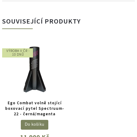
SOUVISEJÍCÍ PRODUKTY
VÝROBA V ČR -
10 DNŮ
Ego Combat volně stojící
boxovací pytel Spectruum-
22 - černá/magenta
Do košíku