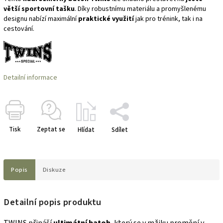
větší sportovní tašku
. Díky robustnímu materiálu a promyšlenému
designu nabízí maximální
praktické využití
jak pro trénink, tak i na
cestování.
Detailní informace
Tisk
Zeptat se
Hlídat
Sdílet
Popis
Diskuze
Detailní popis produktu
TWINS přináší
ultimátní batoh
, který se v mžiku promění v