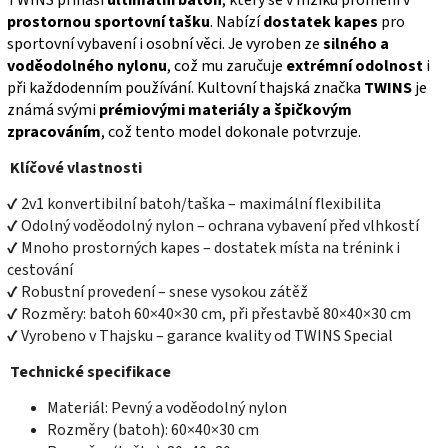
prostornou sportovní tašku
. Nabízí
dostatek kapes
pro
sportovní vybavení i osobní věci. Je vyroben ze
silného a
voděodolného nylonu
, což mu zaručuje
extrémní odolnost
i
při každodenním používání. Kultovní thajská značka
TWINS
je
známá svými
prémiovými materiály a špičkovým
zpracováním
, což tento model dokonale potvrzuje.
Klíčové vlastnosti
✔ 2v1 konvertibilní batoh/taška – maximální flexibilita
✔ Odolný voděodolný nylon – ochrana vybavení před vlhkostí
✔ Mnoho prostorných kapes – dostatek místa na trénink i
cestování
✔ Robustní provedení – snese vysokou zátěž
✔ Rozměry: batoh 60×40×30 cm, při přestavbě 80×40×30 cm
✔ Vyrobeno v Thajsku – garance kvality od TWINS Special
Technické specifikace
Materiál: Pevný a voděodolný nylon
Rozměry (batoh): 60×40×30 cm