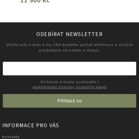
11 900 Kč
ODEBÍRAT NEWSLETTER
Vložte svůj e-mail a my vám budeme zasílat informace o nových
produktech na našem e-shopu.
Vložením e-mailu souhlasíte s
podmínkami ochrany osobních údajů
Přihlásit se
INFORMACE PRO VÁS
Kontakty