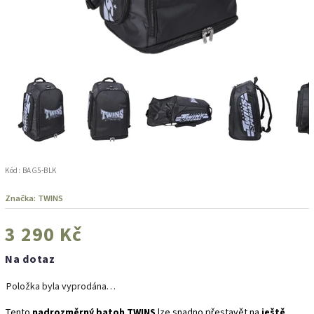
Kód:
BAG5-BLK
Značka:
TWINS
3 290 Kč
Na dotaz
Položka byla vyprodána…
Tento
nadrozměrný batoh TWINS
lze snadno přestavět na
ještě