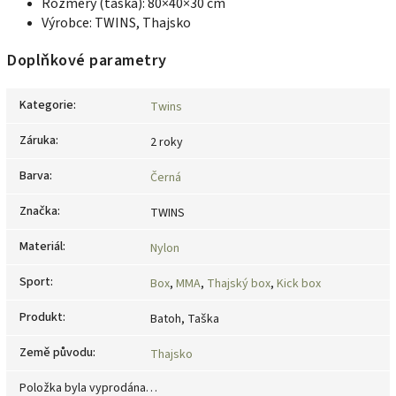
Rozměry (taška): 80×40×30 cm
Výrobce: TWINS, Thajsko
Doplňkové parametry
Kategorie
:
Twins
Záruka
:
2 roky
Barva
:
Černá
Značka
:
TWINS
Materiál
:
Nylon
Sport
:
Box
,
MMA
,
Thajský box
,
Kick box
Produkt
:
Batoh, Taška
Země původu
:
Thajsko
Položka byla vyprodána…