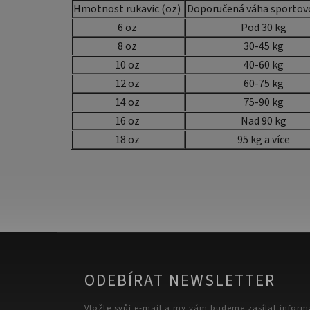
Hmotnost rukavic (oz)
Doporučená váha sportovc
6 oz
Pod 30 kg
8 oz
30-45 kg
10 oz
40-60 kg
12 oz
60-75 kg
14 oz
75-90 kg
16 oz
Nad 90 kg
18 oz
95 kg a více
ODEBÍRAT NEWSLETTER
Vložte svůj e-mail a my vám budeme zasílat infor