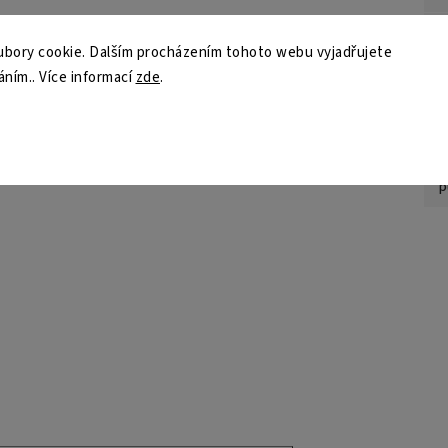
Z
bory cookie. Dalším procházením tohoto webu vyjadřujete
ohodlí
áním.. Více informací
zde
.
S
tu
ouby
Z
ci
Z
p