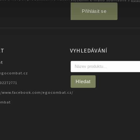
Přihlásit se
KT
VYHLEDÁVÁNÍ
at
egocombat.cz
Hledat
702272771
://www.facebook.com/egocombat.cz/
ombat