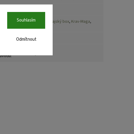
načka
:
TWINS
Souhlasím
Box
,
MMA
,
Thajský box
,
Krav-Maga
,
port
:
Kick box
apínání
:
Suchý zip
Odmítnout
emě
Thajsko
ůvodu
: