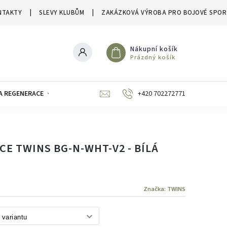
NTAKTY
SLEVY KLUBŮM
ZAKÁZKOVÁ VÝROBA PRO BOJOVÉ SPOR
Nákupní košík
Prázdný košík
A REGENERACE
ZNAČKY
SLEVY A VÝPRODEJE
+420 702272771
E TWINS BG-N-WHT-V2 - BÍLÁ
Značka:
TWINS