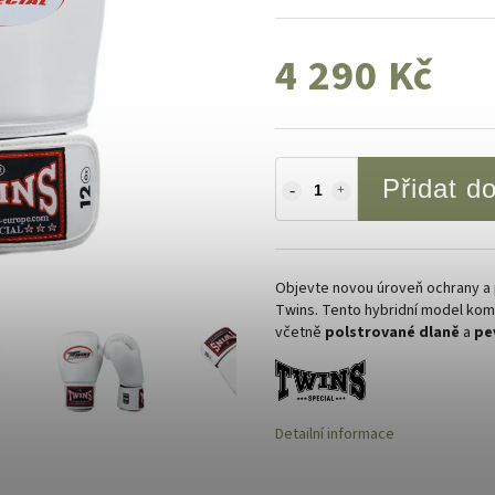
4 290 Kč
Přidat d
Objevte novou úroveň ochrany a 
Twins. Tento hybridní model komb
včetně
polstrované dlaně
a
pe
Detailní informace