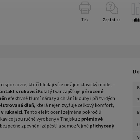
Tisk
Zeptat se
Hlíd
Do
o sportovce, kteří hledají více než jen klasický model –
K
ontakt s rukavicí
.Kulatý tvar zajišťuje
přirozené
pěn
efektivně tlumí nárazy a chrání klouby i při tvrdých
Z
lstrovaná dlaň
, která nejen zvyšuje celkový komfort,
 v rukavici
. Tento efekt ocení zejména pokročilí
B
Rukavice jsou ručně vyrobeny v Thajsku z
prémiové
U
ro bezpečné zpevnění zápěstí a samozřejmě
přichycený
V