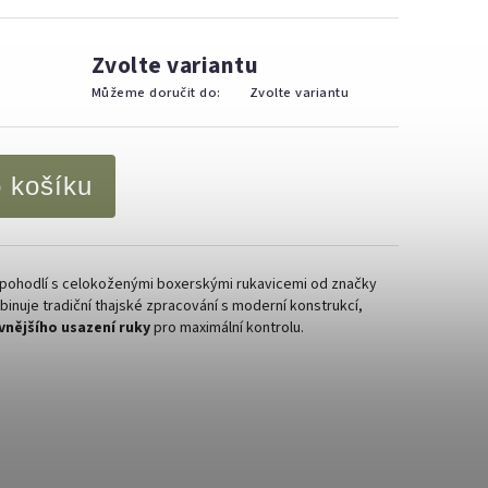
Zvolte variantu
Můžeme doručit do:
Zvolte variantu
o košíku
pohodlí s celokoženými boxerskými rukavicemi od značky
inuje tradiční thajské zpracování s moderní konstrukcí,
vnějšího usazení ruky
pro maximální kontrolu.