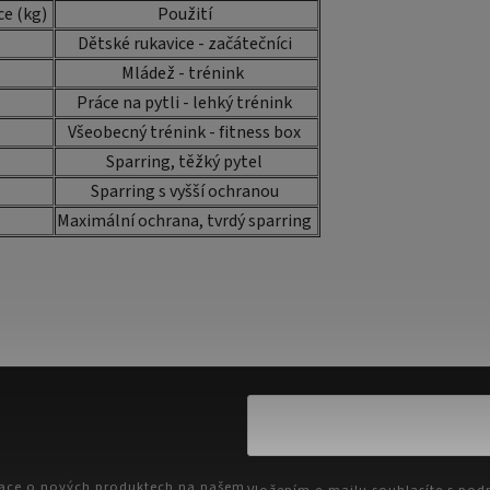
e (kg)
Použití
Dětské rukavice - začátečníci
Mládež - trénink
Práce na pytli - lehký trénink
Všeobecný trénink - fitness box
Sparring, těžký pytel
Sparring s vyšší ochranou
Maximální ochrana, tvrdý sparring
mace o nových produktech na našem
Vložením e-mailu souhlasíte s
podm