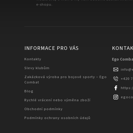
e-shopu.
INFORMACE PRO VÁS
KONTA
Kontakty
Ego Comb
Slevy klubům
info
@
Zakázková výroba pro bojové sporty – Ego
+420 
Combat
https
Blog
egoc
Rychlé vrácení nebo výměna zboží
Obchodní podmínky
Podmínky ochrany osobních údajů