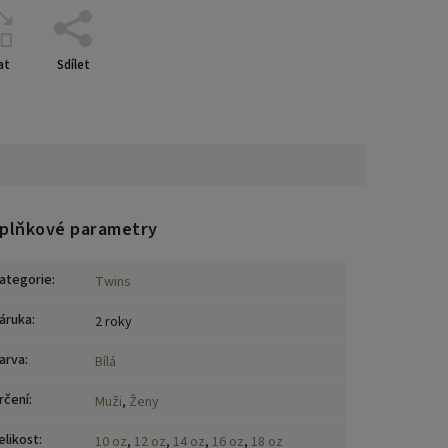
at
Sdílet
plňkové parametry
ategorie
:
Twins
áruka
:
2 roky
arva
:
Bílá
rčení
:
Muži
,
Ženy
elikost
:
10 oz
,
12 oz
,
14 oz
,
16 oz
,
18 oz