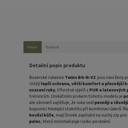
Popis
Diskuze
Detailní popis produktu
Boxerské rukavice
Twins BG-N-V2
jsou navrženy pr
chtějí
lepší ochranu, větší komfort a přesnější k
usazení ruky
, třívrstvá výplň z
PUR a latexových 
trénincích. Unikátním prvkem tohoto modelu je
po
ale zároveň zajišťuje, že ruka sedí
pevněji a těsněji
bojovníci hledající stabilitu při kombinaci úderů. 
hovězí kůže
, mají široké zapínání na suchý zip p
palec
, který minimalizuje riziko poranění.