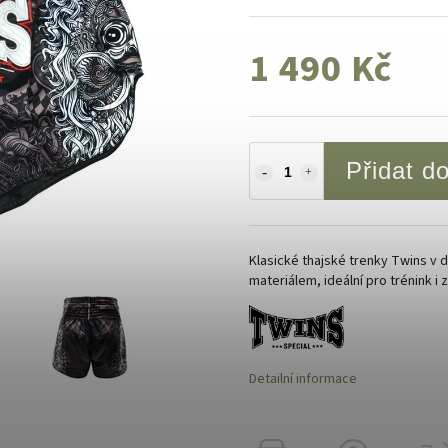
1 490 Kč
Přidat d
Klasické thajské trenky Twins v
materiálem, ideální pro trénink i 
Detailní informace