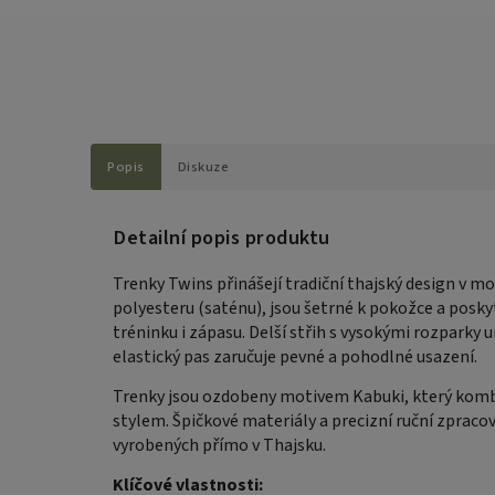
Popis
Diskuze
Detailní popis produktu
Trenky Twins přinášejí tradiční thajský design v
polyesteru (saténu), jsou šetrné k pokožce a pos
tréninku i zápasu. Delší střih s vysokými rozpar
elastický pas zaručuje pevné a pohodlné usazení.
Trenky jsou ozdobeny motivem Kabuki, který komb
stylem. Špičkové materiály a precizní ruční zprac
vyrobených přímo v Thajsku.
Klíčové vlastnosti: