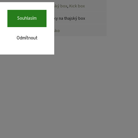
port
:
Thajský box
,
Kick box
rodukt
:
Souhlasím
Trenky na thajský box
emě původu
:
Thajsko
Odmítnout