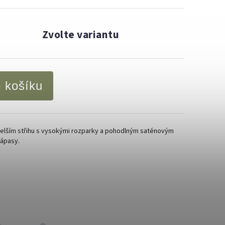
Zvolte variantu
o košíku
 delším střihu s vysokými rozparky a pohodlným saténovým
zápasy.