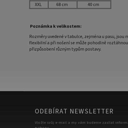
XXL
68 cm
40 cm
Poznámka k velikostem:
Rozměry uvedené v tabulce, zejména u pasu, jsou 
flexibilní a při nošení se může pohodlně roztáhnou
přizpůsobení různým typům postavy.
ODEBÍRAT NEWSLETTER
Vložte svůj e-mail a my vám budeme zasílat infor
e-shopu.