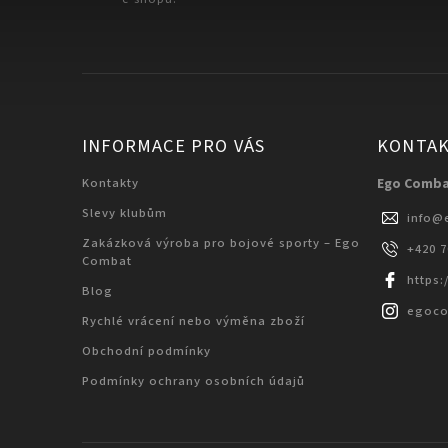
INFORMACE PRO VÁS
KONTA
Kontakty
Ego Comb
Slevy klubům
info
@
Zakázková výroba pro bojové sporty – Ego
+420 
Combat
https
Blog
egoc
Rychlé vrácení nebo výměna zboží
Obchodní podmínky
Podmínky ochrany osobních údajů