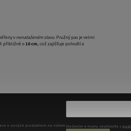
měřeny v
nenataženém stavu
. Pružný pas je velmi
t přibližně o
10 cm
, což zajišťuje pohodlí a
mace o nových produktech na našem
Vložením e-mailu souhlasíte s
podm