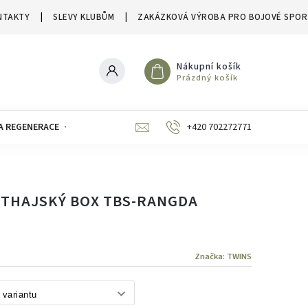
NTAKTY
SLEVY KLUBŮM
ZAKÁZKOVÁ VÝROBA PRO BOJOVÉ SPOR
Nákupní košík
Prázdný košík
A REGENERACE
ZNAČKY
SLEVY A VÝPRODEJE
+420 702272771
 THAJSKÝ BOX TBS-RANGDA
Značka:
TWINS