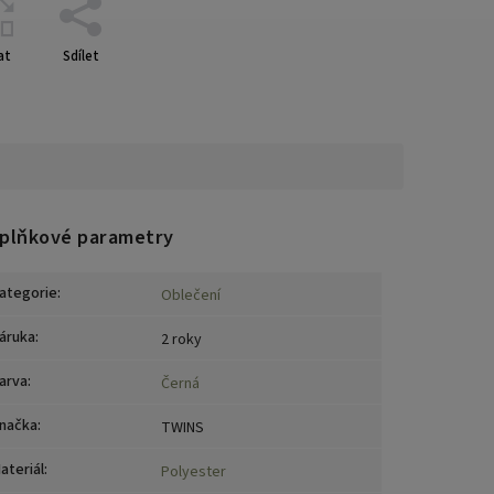
at
Sdílet
plňkové parametry
ategorie
:
Oblečení
áruka
:
2 roky
arva
:
Černá
načka
:
TWINS
ateriál
:
Polyester