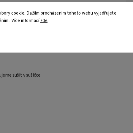
S
bory cookie. Dalším procházením tohoto webu vyjadřujete
P
áním.. Více informací
zde
.
Z
jeme sušit v sušičce