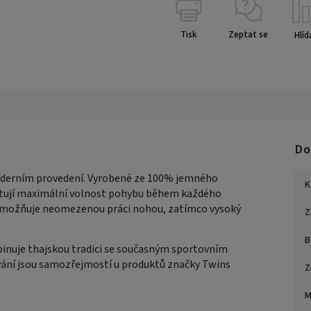
Tisk
Zeptat se
Hlíd
Do
 moderním provedení. Vyrobené ze 100% jemného
K
kytují maximální volnost pohybu během každého
ky umožňuje neomezenou práci nohou, zatímco vysoký
Z
B
inuje thajskou tradici se současným sportovním
ování jsou samozřejmostí u produktů značky Twins
Z
M