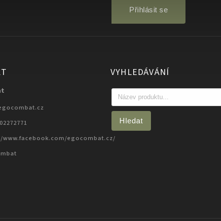
Přihlásit se
KT
VYHLEDÁVÁNÍ
at
egocombat.cz
Hledat
702272771
://www.facebook.com/egocombat.cz/
ombat