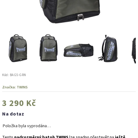
Kód:
BAG5-GRN
Značka:
TWINS
3 290 Kč
Na dotaz
Položka byla vyprodána…
Tento
nadrozměrný batoh TWINS
lze snadno přestavět na
ještě