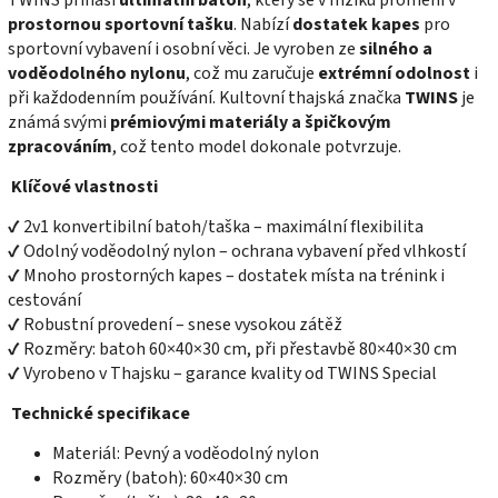
prostornou sportovní tašku
. Nabízí
dostatek kapes
pro
sportovní vybavení i osobní věci. Je vyroben ze
silného a
voděodolného nylonu
, což mu zaručuje
extrémní odolnost
i
při každodenním používání. Kultovní thajská značka
TWINS
je
známá svými
prémiovými materiály a špičkovým
zpracováním
, což tento model dokonale potvrzuje.
Klíčové vlastnosti
✔ 2v1 konvertibilní batoh/taška – maximální flexibilita
✔ Odolný voděodolný nylon – ochrana vybavení před vlhkostí
✔ Mnoho prostorných kapes – dostatek místa na trénink i
cestování
✔ Robustní provedení – snese vysokou zátěž
✔ Rozměry: batoh 60×40×30 cm, při přestavbě 80×40×30 cm
✔ Vyrobeno v Thajsku – garance kvality od TWINS Special
Technické specifikace
Materiál: Pevný a voděodolný nylon
Rozměry (batoh): 60×40×30 cm