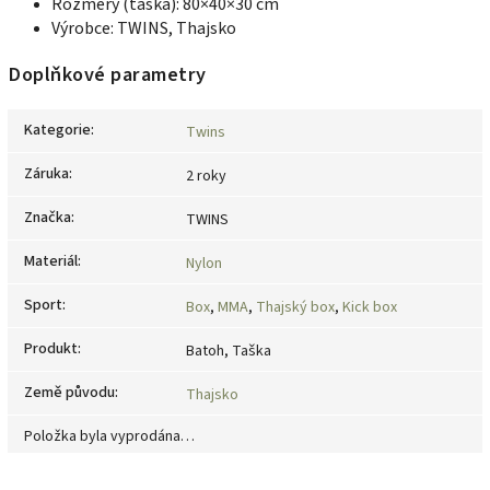
Rozměry (taška): 80×40×30 cm
Výrobce: TWINS, Thajsko
Doplňkové parametry
Kategorie
:
Twins
Záruka
:
2 roky
Značka
:
TWINS
Materiál
:
Nylon
Sport
:
Box
,
MMA
,
Thajský box
,
Kick box
Produkt
:
Batoh, Taška
Země původu
:
Thajsko
Položka byla vyprodána…