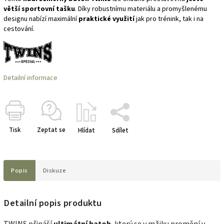
větší sportovní tašku
. Díky robustnímu materiálu a promyšlenému
designu nabízí maximální
praktické využití
jak pro trénink, tak i na
cestování.
Detailní informace
Tisk
Zeptat se
Hlídat
Sdílet
Popis
Diskuze
Detailní popis produktu
TWINS přináší
ultimátní batoh
, který se v mžiku promění v