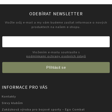
ODEBÍRAT NEWSLETTER
Vložte svůj e-mail a my vám budeme zasílat informace o nových
produktech na našem e-shopu.
Vložením e-mailu souhlasíte s
podmínkami ochrany osobních údajů
Přihlásit se
INFORMACE PRO VÁS
Kontakty
Slevy klubům
Zakázková výroba pro bojové sporty – Ego Combat