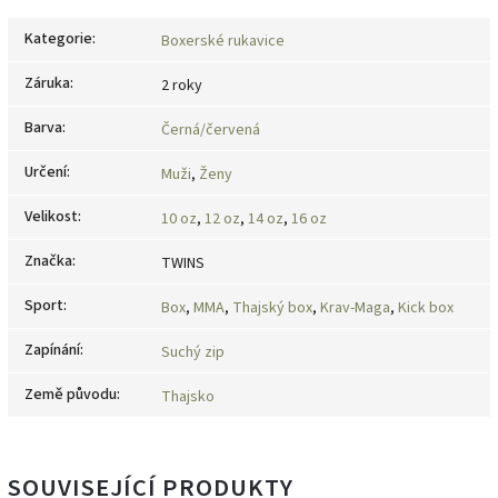
Kategorie
:
Boxerské rukavice
Záruka
:
2 roky
Barva
:
Černá/červená
Určení
:
Muži
,
Ženy
Velikost
:
10 oz
,
12 oz
,
14 oz
,
16 oz
Značka
:
TWINS
Sport
:
Box
,
MMA
,
Thajský box
,
Krav-Maga
,
Kick box
Zapínání
:
Suchý zip
Země původu
:
Thajsko
SOUVISEJÍCÍ PRODUKTY