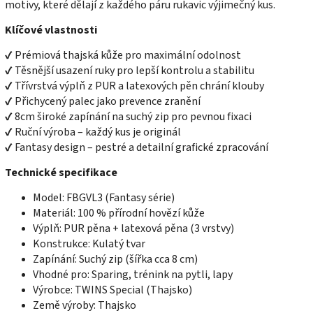
motivy, které dělají z každého páru rukavic výjimečný kus.
Klíčové vlastnosti
✔ Prémiová thajská kůže pro maximální odolnost
✔ Těsnější usazení ruky pro lepší kontrolu a stabilitu
✔ Třívrstvá výplň z PUR a latexových pěn chrání klouby
✔ Přichycený palec jako prevence zranění
✔ 8cm široké zapínání na suchý zip pro pevnou fixaci
✔ Ruční výroba – každý kus je originál
✔ Fantasy design – pestré a detailní grafické zpracování
Technické specifikace
Model: FBGVL3 (Fantasy série)
Materiál: 100 % přírodní hovězí kůže
Výplň: PUR pěna + latexová pěna (3 vrstvy)
Konstrukce: Kulatý tvar
Zapínání: Suchý zip (šířka cca 8 cm)
Vhodné pro: Sparing, trénink na pytli, lapy
Výrobce: TWINS Special (Thajsko)
Země výroby: Thajsko