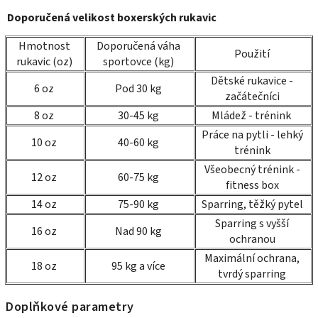
Doporučená velikost boxerských rukavic
Hmotnost
Doporučená váha
Použití
rukavic (oz)
sportovce (kg)
Dětské rukavice -
6 oz
Pod 30 kg
začátečníci
8 oz
30-45 kg
Mládež - trénink
Práce na pytli - lehký
10 oz
40-60 kg
trénink
Všeobecný trénink -
12 oz
60-75 kg
fitness box
14 oz
75-90 kg
Sparring, těžký pytel
Sparring s vyšší
16 oz
Nad 90 kg
ochranou
Maximální ochrana,
18 oz
95 kg a více
tvrdý sparring
Doplňkové parametry