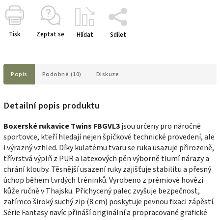
Tisk
Zeptat se
Hlídat
Sdílet
Popis
Podobné (10)
Diskuze
Detailní popis produktu
Boxerské rukavice Twins FBGVL3
jsou určeny pro náročné
sportovce, kteří hledají nejen špičkové technické provedení, ale
i výrazný vzhled. Díky kulatému tvaru se ruka usazuje přirozeně,
třívrstvá výplň z PUR a latexových pěn výborně tlumí nárazy a
chrání klouby. Těsnější usazení ruky zajišťuje stabilitu a přesný
úchop během tvrdých tréninků. Vyrobeno z prémiové hovězí
kůže ručně v Thajsku. Přichycený palec zvyšuje bezpečnost,
zatímco široký suchý zip (8 cm) poskytuje pevnou fixaci zápěstí.
Série Fantasy navíc přináší originální a propracované grafické