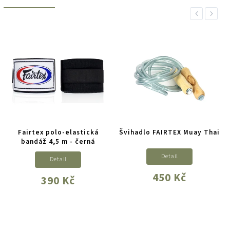
Previous
Next
Fairtex polo-elastická
Švihadlo FAIRTEX Muay Thai
bandáž 4,5 m - černá
Detail
Detail
450 Kč
390 Kč