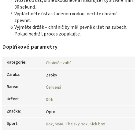
Vložte do úst, silně skousněte a masírujte rty a tváře min.
30 sekund.
Vypláchněte ústa studenou vodou, nechte chránič
zpevnit.
Vyjměte držák – chránič by měl pevně držet na zubech.
Pokud nedrží, proces zopakujte.
Doplňkové parametry
Kategorie
:
Chrániče zubů
Záruka
:
2 roky
Barva
:
Červená
Určení
:
Děti
Značka
:
Opro
Sport
:
Box
,
MMA
,
Thajský box
,
Kick box