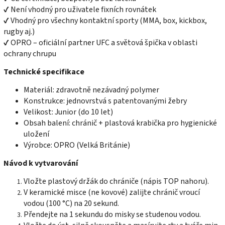
✔ Není vhodný pro uživatele fixních rovnátek
✔ Vhodný pro všechny kontaktní sporty (MMA, box, kickbox,
rugby aj.)
✔ OPRO – oficiální partner UFC a světová špička v oblasti
ochrany chrupu
Technické specifikace
Materiál: zdravotně nezávadný polymer
Konstrukce: jednovrstvá s patentovanými žebry
Velikost: Junior (do 10 let)
Obsah balení: chránič + plastová krabička pro hygienické
uložení
Výrobce: OPRO (Velká Británie)
Návod k vytvarování
Vložte plastový držák do chrániče (nápis TOP nahoru).
V keramické misce (ne kovové) zalijte chránič vroucí
vodou (100 °C) na 20 sekund.
Přendejte na 1 sekundu do misky se studenou vodou.