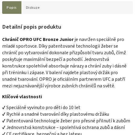
Popis
Diskuze
Detailní popis produktu
Chránič OPRO UFC Bronze Junior
je navržen speciálně pro
mladé sportovce. Díky patentované technologii žeber se
chránič po vytvarování dokonale přizpůsobí tvaru zubů, čímž
poskytuje maximální bezpečí a pohodlí. Jednovrstvá
konstrukce spolehlivě absorbuje nárazy a chrání zuby i dásně
při tréninku i zápase. V balení najdete plastový držák pro
snadné tvarování. OPRO je oficiálním partnerem UFC a patří
mezi nejuznávanější výrobce zubních chráničů na světě.
Klíčové vlastnosti
✔ Speciálně vyvinuto pro děti do 10 let
✔ Rychlé a snadné tvarování díky plastovému držáku
✔ Patentovaná technologie žeber pro přesné přilnutí k zubům
✔ Jednovrstvá konstrukce – spolehlivá ochrana zubů a dásní
✔ CE certifikace, bezpečný a bez latexu