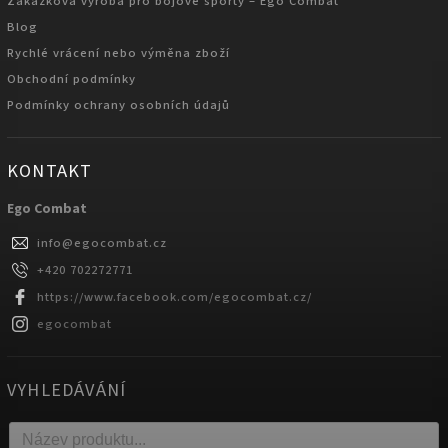
Zakázková výroba pro bojové sporty – Ego Combat
Blog
Rychlé vrácení nebo výměna zboží
Obchodní podmínky
Podmínky ochrany osobních údajů
KONTAKT
Ego Combat
info
@
egocombat.cz
+420 702272771
https://www.facebook.com/egocombat.cz/
egocombat
VYHLEDÁVÁNÍ