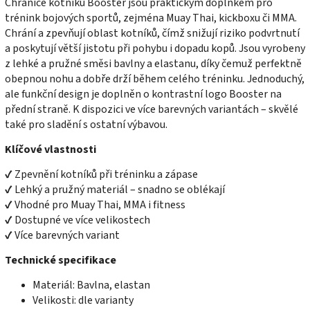
Chrániče kotníků Booster jsou praktickým doplňkem pro
trénink bojových sportů, zejména Muay Thai, kickboxu či MMA.
Chrání a zpevňují oblast kotníků, čímž snižují riziko podvrtnutí
a poskytují větší jistotu při pohybu i dopadu kopů. Jsou vyrobeny
z lehké a pružné směsi bavlny a elastanu, díky čemuž perfektně
obepnou nohu a dobře drží během celého tréninku. Jednoduchý,
ale funkční design je doplněn o kontrastní logo Booster na
přední straně. K dispozici ve více barevných variantách – skvělé
také pro sladění s ostatní výbavou.
Klíčové vlastnosti
✔ Zpevnění kotníků při tréninku a zápase
✔ Lehký a pružný materiál – snadno se oblékají
✔ Vhodné pro Muay Thai, MMA i fitness
✔ Dostupné ve více velikostech
✔ Více barevných variant
Technické specifikace
Materiál: Bavlna, elastan
Velikosti: dle varianty