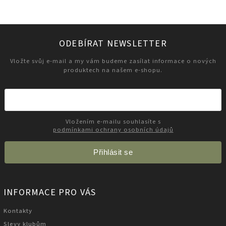
ODEBÍRAT NEWSLETTER
Vložte svůj e-mail a my vám budeme zasílat informace o nových
produktech na našem e-shopu.
Vložením e-mailu souhlasíte s
podmínkami ochrany osobních údajů
Přihlásit se
INFORMACE PRO VÁS
Kontakty
Slevy klubům