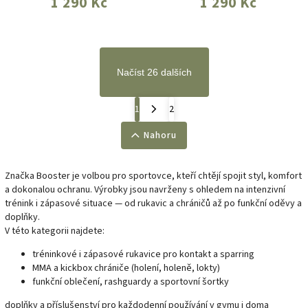
1 290 Kč
1 290 Kč
Načíst 26 dalších
1
2
Nahoru
Značka Booster je volbou pro sportovce, kteří chtějí spojit styl, komfort
a dokonalou ochranu. Výrobky jsou navrženy s ohledem na intenzivní
trénink i zápasové situace — od rukavic a chráničů až po funkční oděvy a
doplňky.
V této kategorii najdete:
tréninkové i zápasové rukavice pro kontakt a sparring
MMA a kickbox chrániče (holení, holeně, lokty)
funkční oblečení, rashguardy a sportovní šortky
doplňky a příslušenství pro každodenní používání v gymu i doma