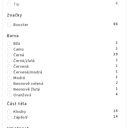
0
Tip
Značky
66
Booster
Barva
3
Bílá
1
Camo
39
Černá
1
Černá/zlatá
1
Červená
1
Červená/modrá
3
Modrá
2
Neonově zelená
1
Neonově žlutá
4
Oranžová
5
Růžová
Část těla
1
Šedá
14
Klouby
3
Zelená
14
Zápěstí
1
Zelená/černá
1
Zlatá