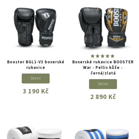
Booster BGL1-V3 boxerské
Boxerské rukavice BOOSTER
rukavice
War - Pellis kůže -
černá/zlatá
Detail
Detail
3 190 Kč
2 890 Kč