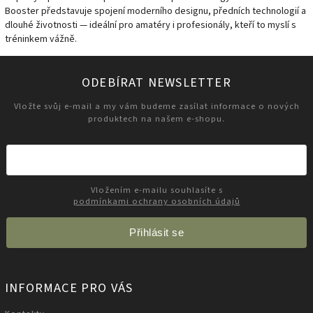
Booster představuje spojení moderního designu, předních technologií a
dlouhé životnosti — ideální pro amatéry i profesionály, kteří to myslí s
tréninkem vážně.
ODEBÍRAT NEWSLETTER
Vložte svůj e-mail a my vám budeme zasílat informace o nových
produktech na našem e-shopu.
Vložením e-mailu souhlasíte s
podmínkami ochrany osobních údajů
Přihlásit se
INFORMACE PRO VÁS