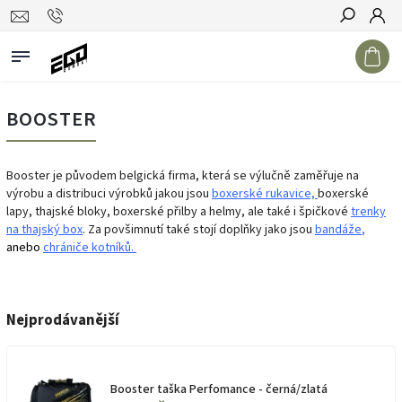
Hledat
BOOSTER
Booster je původem belgická firma, která se výlučně zaměřuje na
výrobu a distribuci výrobků jakou jsou
boxerské rukavice,
boxerské
lapy, thajské bloky, boxerské přilby a helmy, ale také i špičkové
trenky
na thajský box
. Za povšimnutí také stojí doplňky jako jsou
bandáže
,
anebo
chrániče kotníků.
Nejprodávanější
Booster taška Perfomance - černá/zlatá