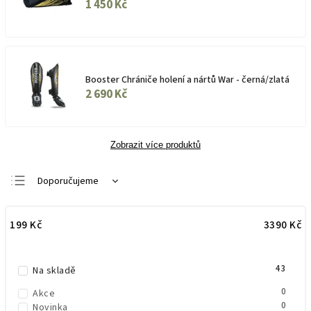
1 450 Kč
Booster Chrániče holení a nártů War - černá/zlatá
2 690 Kč
Zobrazit více produktů
Doporučujeme
Nejlevnější
199
Kč
3390
Kč
Nejdražší
Nejprodávanější
43
Abecedně
Na skladě
0
Akce
0
Novinka