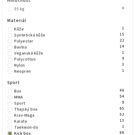
Hmotnost
1
Béžová
1
Vínová
0
55 kg
Materiál
1
Kůže
15
Syntetická kůže
22
Polyester
14
Bavlna
1
Veganská kůže
9
Polycotton
3
Nylon
1
Neopren
Sport
46
Box
54
MMA
9
Sport
65
Thajský box
52
Krav-Maga
13
Karate
1
Taekwon-do
66
Kick box