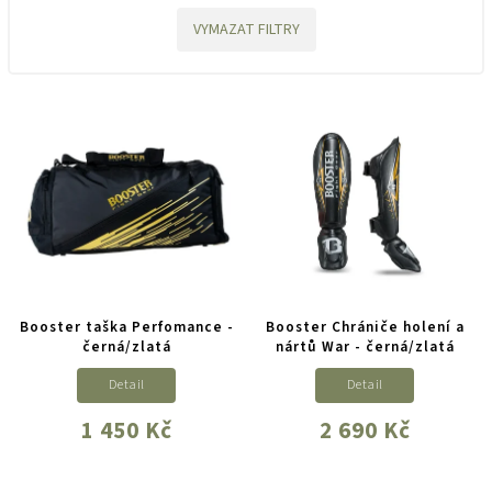
VYMAZAT FILTRY
Booster taška Perfomance -
Booster Chrániče holení a
černá/zlatá
nártů War - černá/zlatá
Detail
Detail
1 450 Kč
2 690 Kč