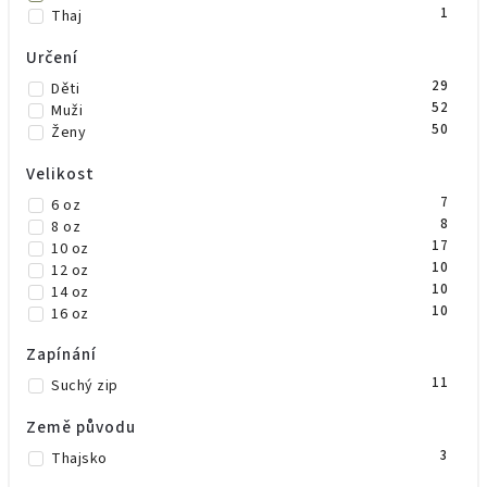
1
Thaj
Určení
29
Děti
52
Muži
50
Ženy
Velikost
7
6 oz
8
8 oz
17
10 oz
10
12 oz
10
14 oz
10
16 oz
Zapínání
11
Suchý zip
Země původu
3
Thajsko