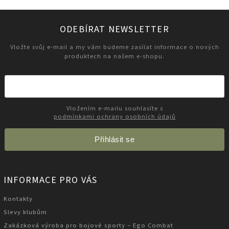
ODEBÍRAT NEWSLETTER
Vložte svůj e-mail a my vám budeme zasílat informace o nových
produktech na našem e-shopu.
Vložením e-mailu souhlasíte s
podmínkami ochrany osobních údajů
Přihlásit se
INFORMACE PRO VÁS
Kontakty
Slevy klubům
Zakázková výroba pro bojové sporty – Ego Combat