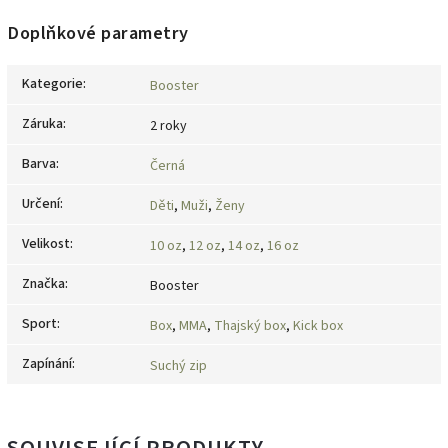
Doplňkové parametry
Kategorie
:
Booster
Záruka
:
2 roky
Barva
:
Černá
Určení
:
Děti
,
Muži
,
Ženy
Velikost
:
10 oz
,
12 oz
,
14 oz
,
16 oz
Značka
:
Booster
Sport
:
Box
,
MMA
,
Thajský box
,
Kick box
Zapínání
:
Suchý zip