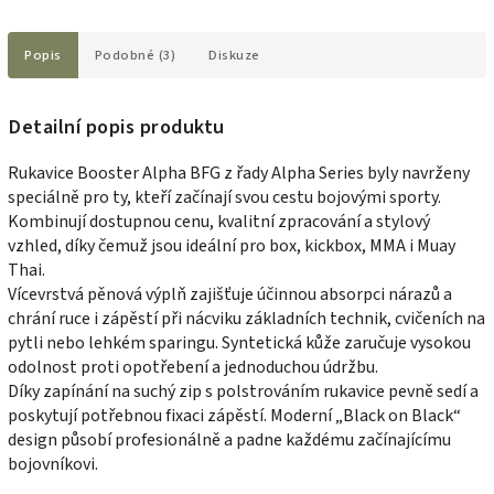
Popis
Podobné (3)
Diskuze
Detailní popis produktu
Rukavice Booster Alpha BFG z řady Alpha Series byly navrženy
speciálně pro ty, kteří začínají svou cestu bojovými sporty.
Kombinují dostupnou cenu, kvalitní zpracování a stylový
vzhled, díky čemuž jsou ideální pro box, kickbox, MMA i Muay
Thai.
Vícevrstvá pěnová výplň zajišťuje účinnou absorpci nárazů a
chrání ruce i zápěstí při nácviku základních technik, cvičeních na
pytli nebo lehkém sparingu. Syntetická kůže zaručuje vysokou
odolnost proti opotřebení a jednoduchou údržbu.
Díky zapínání na suchý zip s polstrováním rukavice pevně sedí a
poskytují potřebnou fixaci zápěstí. Moderní „Black on Black“
design působí profesionálně a padne každému začínajícímu
bojovníkovi.