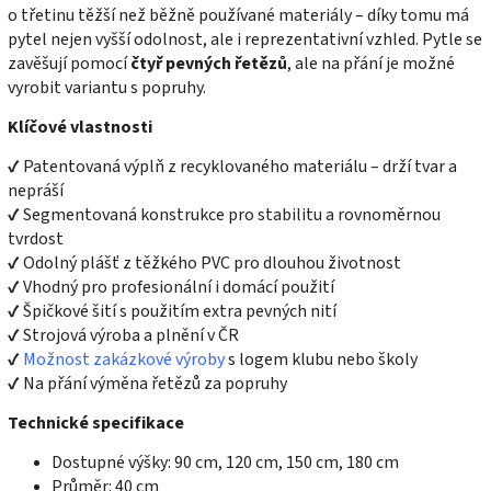
o třetinu těžší než běžně používané materiály – díky tomu má
pytel nejen vyšší odolnost, ale i reprezentativní vzhled. Pytle se
zavěšují pomocí
čtyř pevných řetězů
, ale na přání je možné
vyrobit variantu s popruhy.
Klíčové vlastnosti
✔ Patentovaná výplň z recyklovaného materiálu – drží tvar a
nepráší
✔ Segmentovaná konstrukce pro stabilitu a rovnoměrnou
tvrdost
✔ Odolný plášť z těžkého PVC pro dlouhou životnost
✔ Vhodný pro profesionální i domácí použití
✔ Špičkové šití s použitím extra pevných nití
✔ Strojová výroba a plnění v ČR
✔
Možnost zakázkové výroby
s logem klubu nebo školy
✔ Na přání výměna řetězů za popruhy
Technické specifikace
Dostupné výšky: 90 cm, 120 cm, 150 cm, 180 cm
Průměr: 40 cm