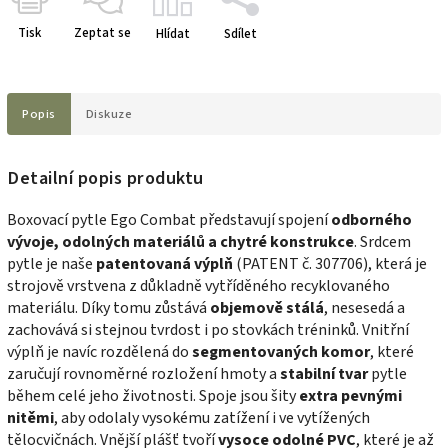
Tisk
Zeptat se
Hlídat
Sdílet
Popis
Diskuze
Detailní popis produktu
Boxovací pytle Ego Combat představují spojení
odborného
vývoje, odolných materiálů a chytré konstrukce
. Srdcem
pytle je naše
patentovaná výplň
(PATENT č. 307706), která je
strojově vrstvena z důkladně vytříděného recyklovaného
materiálu. Díky tomu zůstává
objemově stálá
, nesesedá a
zachovává si stejnou tvrdost i po stovkách tréninků. Vnitřní
výplň je navíc rozdělená do
segmentovaných komor
, které
zaručují rovnoměrné rozložení hmoty a
stabilní tvar
pytle
během celé jeho životnosti. Spoje jsou šity
extra pevnými
nitěmi
, aby odolaly vysokému zatížení i ve vytížených
tělocvičnách. Vnější plášť tvoří
vysoce odolné PVC
, které je až