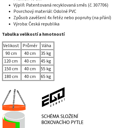
Výplň: Patentovaná recyklovaná směs (č. 307706)
Povrchový materiál: Odolné PVC
Způsob zavěšení: 4x řetěz nebo popruhy (na přání)
Výroba: Česká republika
Tabulka velikostí a hmotností
Velikost
Průměr
Váha
90 cm
40 cm
35 kg
120 cm
40 cm
45 kg
150 cm
40 cm
55 kg
180 cm
40 cm
65 kg