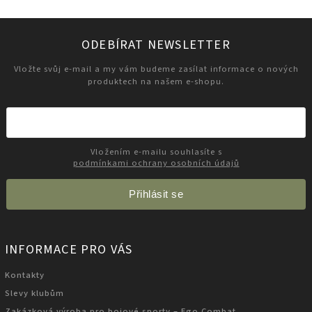
ODEBÍRAT NEWSLETTER
Vložte svůj e-mail a my vám budeme zasílat informace o nových
produktech na našem e-shopu.
Vložením e-mailu souhlasíte s
podmínkami ochrany osobních údajů
Přihlásit se
INFORMACE PRO VÁS
Kontakty
Slevy klubům
Zakázková výroba pro bojové sporty – Ego Combat