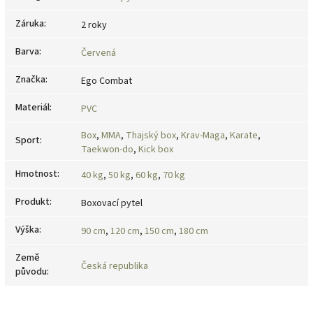
Záruka
:
2 roky
Barva
:
Červená
Značka
:
Ego Combat
Materiál
:
PVC
Box
,
MMA
,
Thajský box
,
Krav-Maga
,
Karate
,
Sport
:
Taekwon-do
,
Kick box
Hmotnost
:
40 kg
,
50 kg
,
60 kg
,
70 kg
Produkt
:
Boxovací pytel
Výška
:
90 cm
,
120 cm
,
150 cm
,
180 cm
Země
Česká republika
původu
: