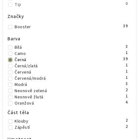
0
Tip
Značky
39
Booster
Barva
3
Bílá
1
Camo
39
Černá
1
Černá/zlatá
1
Červená
1
Červená/modrá
3
Modrá
2
Neonově zelená
1
Neonově žlutá
4
Oranžová
5
Růžová
Část těla
1
Šedá
2
Klouby
3
Zelená
2
Zápěstí
1
Zelená/černá
1
Zlatá