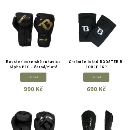
Booster boxerské rukavice
Chrániče loktů BOOSTER B-
Alpha BFG - černá/zlatá
FORCE EKP
Detail
Detail
990 Kč
690 Kč