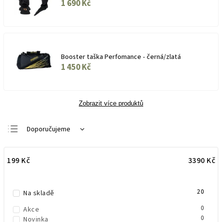
1 690 Kč
Booster taška Perfomance - černá/zlatá
1 450 Kč
Zobrazit více produktů
Doporučujeme
Nejlevnější
199
Kč
3390
Kč
Nejdražší
Nejprodávanější
20
Abecedně
Na skladě
0
Akce
0
Novinka