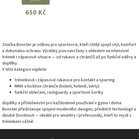
650 Kč
Značka Booster je volbou pro sportovce, kteří chtějí spojit styl, komfort
a dokonalou ochranu. Výrobky jsou navrženy s ohledem na intenzivní
trénink i zápasové situace — od rukavic a chráničů až po funkční oděvy a
doplňky.
V této kategorii najdete:
tréninkové i zápasové rukavice pro kontakt a sparring
MMA a kickbox chrániče (holení, holeně, lokty)
funkční oblečení, rashguardy a sportovní šortky
doplňky a příslušenství pro každodenní používání v gymu i doma
Booster představuje spojení moderního designu, předních technologií a
dlouhé životnosti — ideální pro amatéry i profesionály, kteří to myslí s
tréninkem vážně.