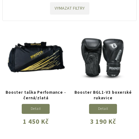
VYMAZAT FILTRY
Booster taška Perfomance -
Booster BGL1-V3 boxerské
černá/zlatá
rukavice
Detail
Detail
1 450 Kč
3 190 Kč