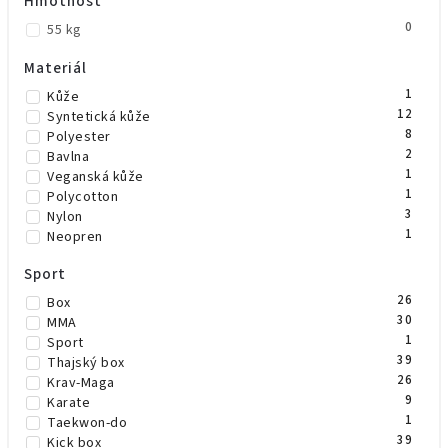
Hmotnost
1
Béžová
1
Vínová
0
55 kg
Materiál
1
Kůže
12
Syntetická kůže
8
Polyester
2
Bavlna
1
Veganská kůže
1
Polycotton
3
Nylon
1
Neopren
Sport
26
Box
30
MMA
1
Sport
39
Thajský box
26
Krav-Maga
9
Karate
1
Taekwon-do
39
Kick box