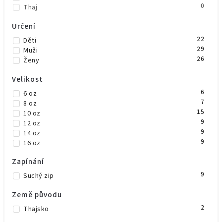
0
Thaj
Určení
22
Děti
29
Muži
26
Ženy
Velikost
6
6 oz
7
8 oz
15
10 oz
9
12 oz
9
14 oz
9
16 oz
Zapínání
9
Suchý zip
Země původu
2
Thajsko