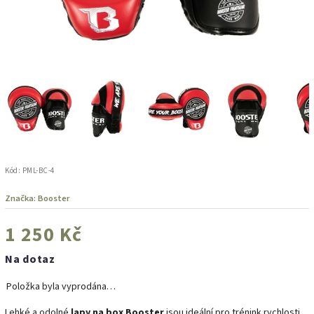
Kód:
PML-BC-4
Značka:
Booster
1 250 Kč
Na dotaz
Položka byla vyprodána…
Lehké a odolné
lapy na box Booster
jsou ideální pro trénink rychlosti,