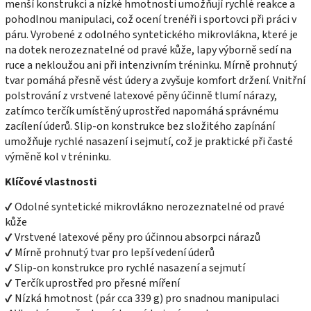
menší konstrukci a nízké hmotnosti umožňují rychlé reakce a
pohodlnou manipulaci, což ocení trenéři i sportovci při práci v
páru. Vyrobené z odolného syntetického mikrovlákna, které je
na dotek nerozeznatelné od pravé kůže, lapy výborně sedí na
ruce a nekloužou ani při intenzivním tréninku. Mírně prohnutý
tvar pomáhá přesně vést údery a zvyšuje komfort držení. Vnitřní
polstrování z vrstvené latexové pěny účinně tlumí nárazy,
zatímco terčík umístěný uprostřed napomáhá správnému
zacílení úderů. Slip-on konstrukce bez složitého zapínání
umožňuje rychlé nasazení i sejmutí, což je praktické při časté
výměně kol v tréninku.
Klíčové vlastnosti
✔ Odolné syntetické mikrovlákno nerozeznatelné od pravé
kůže
✔ Vrstvené latexové pěny pro účinnou absorpci nárazů
✔ Mírně prohnutý tvar pro lepší vedení úderů
✔ Slip-on konstrukce pro rychlé nasazení a sejmutí
✔ Terčík uprostřed pro přesné míření
✔ Nízká hmotnost (pár cca 339 g) pro snadnou manipulaci