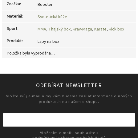
Značka
:
Booster
Materiál
:
Syntetická kůže
Sport
:
MMA
,
Thajský box
,
Krav-Maga
,
Karate
,
Kick box
Produkt
:
Lapy na box
Položka byla vyprodána…
ODEBÍRAT NEWSLETTER
Vložte svůj e-mail a my vám budeme zasílat informace o nových
produktech na našem e-shopu.
Vložením e-mailu souhlasíte s
podmínkami ochrany osobních údajů