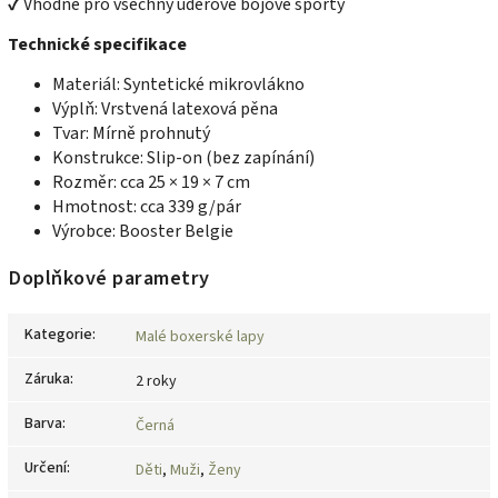
✔ Vhodné pro všechny úderové bojové sporty
Technické specifikace
Materiál: Syntetické mikrovlákno
Výplň: Vrstvená latexová pěna
Tvar: Mírně prohnutý
Konstrukce: Slip-on (bez zapínání)
Rozměr: cca 25 × 19 × 7 cm
Hmotnost: cca 339 g/pár
Výrobce: Booster Belgie
Doplňkové parametry
Kategorie
:
Malé boxerské lapy
Záruka
:
2 roky
Barva
:
Černá
Určení
:
Děti
,
Muži
,
Ženy