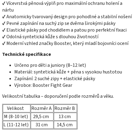
✔ Vícevrstvá pěnová výplň pro maximální ochranu holení a
nártu
✔ Anatomicky tvarovaný design pro pohodlné a stabilní nošení
✔ Pevné zapínání na suchý zip se dvěma širokými pásky
✔ Elastické pásky pod chodidlem a patou pro perfektní fixaci
✔ Odolná syntetická kůže s dlouhou životností
✔ Moderní vzhled značky Booster, který mladí bojovníci ocení
Technické specifikace
Určeno pro děti a juniory (8–12 let)
Materiál: syntetická kůže + pěna s vysokou hustotou
Zapínání: 2 suché zipy + elastické pásky
Výrobce: Booster Fight Gear
Velikostní tabulka – doporučení podle rozměrů a věku.
Velikost
Rozměr A
Rozměr B
M (8-10 let)
29,5 cm
13 cm
L (11-12 let)
31 cm
14,5 cm