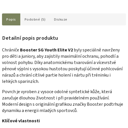
Popis
Podobné (5)
Diskuze
Detailní popis produktu
Chrániče
Booster SG Youth Elite V2
byly speciálně navrženy
pro děti a juniory, aby zajistily maximální ochranu, pohodlí a
volnost pohybu. Díky anatomickému tvarování a vícevrstvé
pěnové výplni s vysokou hustotou poskytují účinné pohlcování
nárazů a chrání citlivé partie holení i nártu při tréninku i
lehkých sparinzích.
Povrch je vyroben z vysoce odolné syntetické kůže, která
zaručuje dlouhou životnost i při pravidelném používání.
Moderní design s originální grafikou značky Booster podtrhuje
dynamiku a energii mladých sportovců.
Klíčové vlastnosti