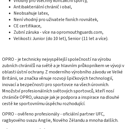
Vhodný pro všechny kontaktní sporty,
Antibakteriální chránič i obal,
Neobsahuje latex,
Není vhodný pro uživatele fixních rovnátek,
CE certifikace,
Zubní záruka - více na opromouthguards.com,
Velikosti: Junior (do 10 let), Senior (11 let a více).
OPRO - je technicky nejvyspělejší společností na výrobu
zubních chráničů na světě a je hlavním průkopníkem ve vývoji v
oblasti ústní ochrany. Z moderního výrobního závodu ve Velké
Británii, se značka věnuje rozvoji špičkových technologií,
inovací a bezpečnosti pro sportovce na všech úrovních.
Množství profesionálních světových sportovců, kteří nosí
chrániče OPRO, ukazuje jak je podpora a inspirace na dlouhé
cestě ke sportovnímu úspěchu rozhodující.
OPRO - ověřeno profesionály - oficiální partner UFC,
ragbyového svazu Anglie, Nového Zélandu a mnoha dalších.