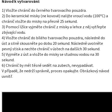
Návod k vytvarování:
1) Vložte chránič do černého tvarovacího pouzdra.
2) Do keramické misky (ne kovové) nalijte vroucí vodu (100°C) a
chránič vložte do misky na přesně 25 sekund.
3) Pomocí lžíce vyjměte chránič z misky a lehce z něj vytřepte
zbývající vodu.
4) Vložte chránič do bílého tvarovacího pouzdra, následně do
úst a silně skousněte po dobu 20 sekund. Následně uvolněte
pevný stisk a nechte chránič v ústech na dalších 30 sekund.
5) Vyjměte z úst a vložte do misky se studnou vodou na 30
sekund.
6) Chránič by měl těsně sedět na zubech, nevypadávat.
V případě, že nedrží správně, proces opakujte. Obrázkový návod
uvnitř.