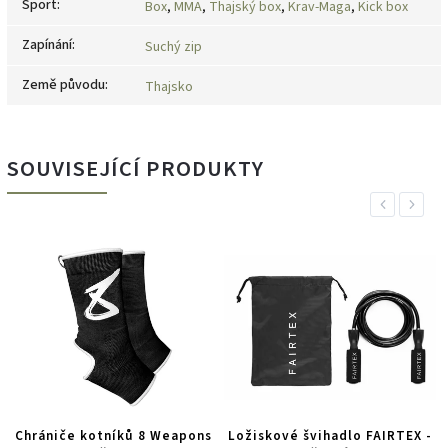
Sport
:
Box
,
MMA
,
Thajský box
,
Krav-Maga
,
Kick box
Zapínání
:
Suchý zip
Země původu
:
Thajsko
SOUVISEJÍCÍ PRODUKTY
Previous
Next
Chrániče kotníků 8 Weapons
Ložiskové švihadlo FAIRTEX -