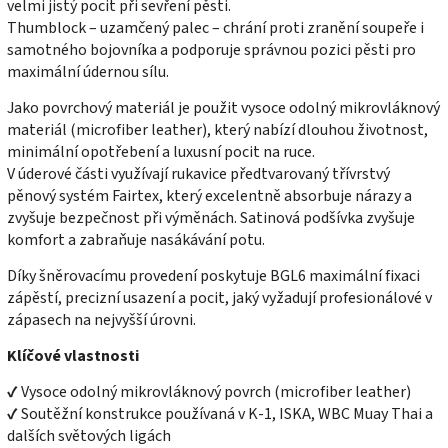
velmi jistý pocit při sevření pěsti.
Thumblock – uzamčený palec – chrání proti zranění soupeře i
samotného bojovníka a podporuje správnou pozici pěsti pro
maximální údernou sílu.
Jako povrchový materiál je použit vysoce odolný mikrovláknový
materiál (microfiber leather), který nabízí dlouhou životnost,
minimální opotřebení a luxusní pocit na ruce.
V úderové části využívají rukavice předtvarovaný třívrstvý
pěnový systém Fairtex, který excelentně absorbuje nárazy a
zvyšuje bezpečnost při výměnách. Satinová podšívka zvyšuje
komfort a zabraňuje nasákávání potu.
Díky šněrovacímu provedení poskytuje BGL6 maximální fixaci
zápěstí, precizní usazení a pocit, jaký vyžadují profesionálové v
zápasech na nejvyšší úrovni.
Klíčové vlastnosti
✔ Vysoce odolný mikrovláknový povrch (microfiber leather)
✔ Soutěžní konstrukce používaná v K-1, ISKA, WBC Muay Thai a
dalších světových ligách