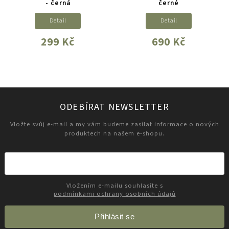
- černá
černé
Detail
Detail
299 Kč
690 Kč
ODEBÍRAT NEWSLETTER
Vložte svůj e-mail a my vám budeme zasílat informace o nových
produktech na našem e-shopu.
Vložením e-mailu souhlasíte s
podmínkami ochrany osobních údajů
Přihlásit se