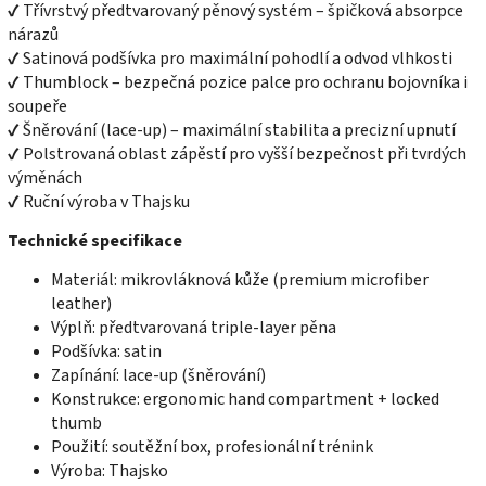
✔ Třívrstvý předtvarovaný pěnový systém – špičková absorpce
nárazů
✔ Satinová podšívka pro maximální pohodlí a odvod vlhkosti
✔ Thumblock – bezpečná pozice palce pro ochranu bojovníka i
soupeře
✔ Šněrování (lace-up) – maximální stabilita a precizní upnutí
✔ Polstrovaná oblast zápěstí pro vyšší bezpečnost při tvrdých
výměnách
✔ Ruční výroba v Thajsku
Technické specifikace
Materiál: mikrovláknová kůže (premium microfiber
leather)
Výplň: předtvarovaná triple-layer pěna
Podšívka: satin
Zapínání: lace-up (šněrování)
Konstrukce: ergonomic hand compartment + locked
thumb
Použití: soutěžní box, profesionální trénink
Výroba: Thajsko