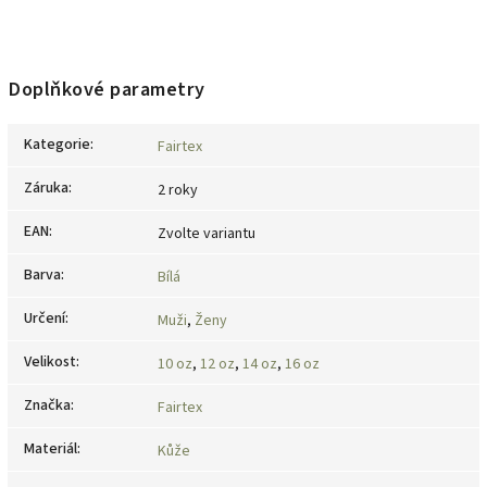
Doplňkové parametry
Kategorie
:
Fairtex
Záruka
:
2 roky
EAN
:
Zvolte variantu
Barva
:
Bílá
Určení
:
Muži
,
Ženy
Velikost
:
10 oz
,
12 oz
,
14 oz
,
16 oz
Značka
:
Fairtex
Materiál
:
Kůže