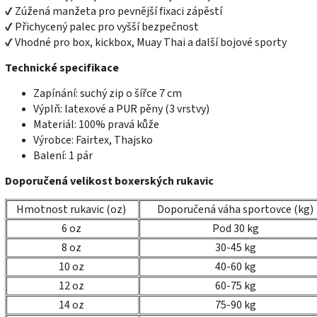
✔ Zúžená manžeta pro pevnější fixaci zápěstí
✔ Přichycený palec pro vyšší bezpečnost
✔ Vhodné pro box, kickbox, Muay Thai a další bojové sporty
Technické specifikace
Zapínání: suchý zip o šířce 7 cm
Výplň: latexové a PUR pěny (3 vrstvy)
Materiál: 100% pravá kůže
Výrobce: Fairtex, Thajsko
Balení: 1 pár
Doporučená velikost boxerských rukavic
Hmotnost rukavic (oz)
Doporučená váha sportovce (kg)
6 oz
Pod 30 kg
8 oz
30-45 kg
10 oz
40-60 kg
12 oz
60-75 kg
14 oz
75-90 kg