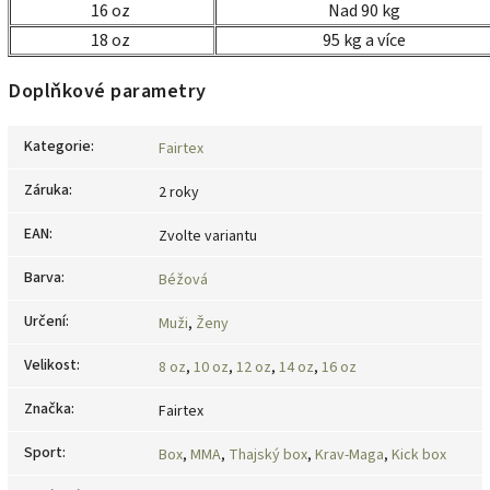
16 oz
Nad 90 kg
18 oz
95 kg a více
Doplňkové parametry
Kategorie
:
Fairtex
Záruka
:
2 roky
EAN
:
Zvolte variantu
Barva
:
Béžová
Určení
:
Muži
,
Ženy
Velikost
:
8 oz
,
10 oz
,
12 oz
,
14 oz
,
16 oz
Značka
:
Fairtex
Sport
:
Box
,
MMA
,
Thajský box
,
Krav-Maga
,
Kick box