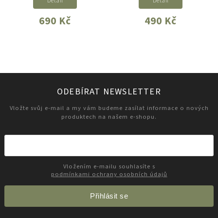
Detail
Detail
690 Kč
490 Kč
ODEBÍRAT NEWSLETTER
Vložte svůj e-mail a my vám budeme zasílat informace o nových
produktech na našem e-shopu.
Vložením e-mailu souhlasíte s
podmínkami ochrany osobních údajů
Přihlásit se