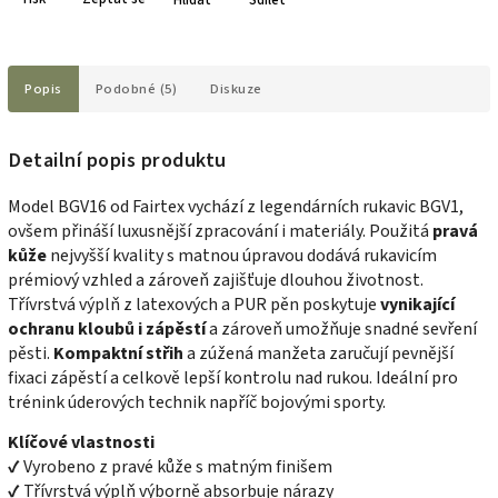
Popis
Podobné (5)
Diskuze
Detailní popis produktu
Model BGV16 od Fairtex vychází z legendárních rukavic BGV1,
ovšem přináší luxusnější zpracování i materiály. Použitá
pravá
kůže
nejvyšší kvality s matnou úpravou dodává rukavicím
prémiový vzhled a zároveň zajišťuje dlouhou životnost.
Třívrstvá výplň z latexových a PUR pěn poskytuje
vynikající
ochranu kloubů i zápěstí
a zároveň umožňuje snadné sevření
pěsti.
Kompaktní střih
a zúžená manžeta zaručují pevnější
fixaci zápěstí a celkově lepší kontrolu nad rukou. Ideální pro
trénink úderových technik napříč bojovými sporty.
Klíčové vlastnosti
✔ Vyrobeno z pravé kůže s matným finišem
✔ Třívrstvá výplň výborně absorbuje nárazy