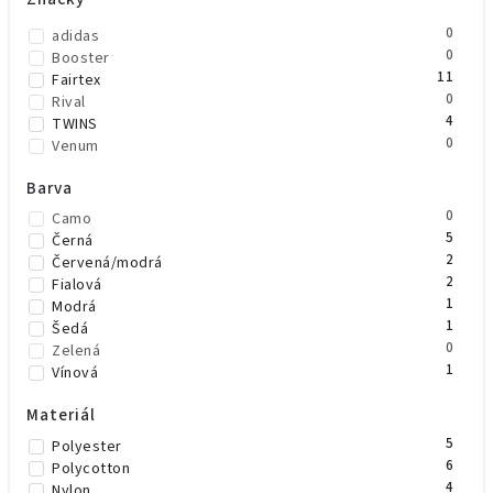
0
adidas
0
Booster
11
Fairtex
0
Rival
4
TWINS
0
Venum
Barva
0
Camo
5
Černá
2
Červená/modrá
2
Fialová
1
Modrá
1
Šedá
0
Zelená
1
Vínová
Materiál
5
Polyester
6
Polycotton
4
Nylon