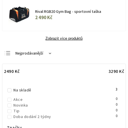
Rival RGB20 Gym Bag - sportovní taška
2 490 Kč
Zobrazit více produktů
Nejprodávanější
Doporučujeme
2490
Kč
3290
Kč
Nejlevnější
Nejdražší
3
Abecedně
Na skladě
0
Akce
0
Novinka
0
Tip
0
Doba dodání 2 týdny
Značky