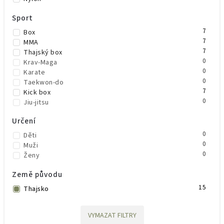
Sport
7
Box
7
MMA
7
Thajský box
0
Krav-Maga
0
Karate
0
Taekwon-do
7
Kick box
0
Jiu-jitsu
Určení
0
Děti
0
Muži
0
Ženy
Země původu
15
Thajsko
VYMAZAT FILTRY