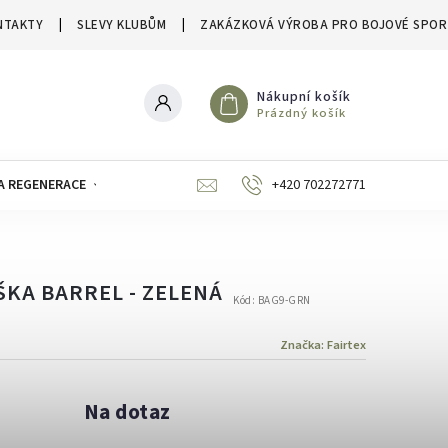
NTAKTY
SLEVY KLUBŮM
ZAKÁZKOVÁ VÝROBA PRO BOJOVÉ SPOR
Nákupní košík
Prázdný košík
A REGENERACE
ZNAČKY
SLEVY A VÝPRODEJE
+420 702272771
ŠKA BARREL - ZELENÁ
Kód:
BAG9-GRN
Značka:
Fairtex
Na dotaz