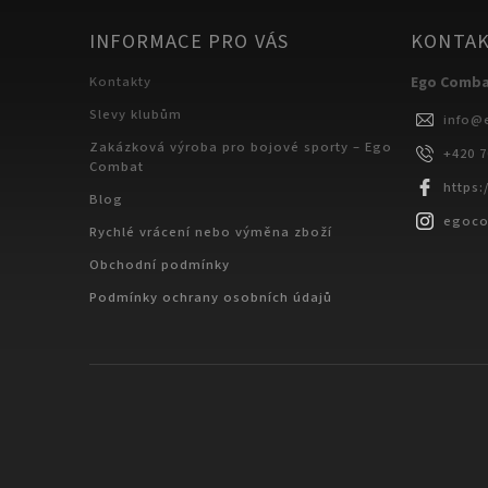
INFORMACE PRO VÁS
KONTA
Kontakty
Ego Comb
Slevy klubům
info
@
Zakázková výroba pro bojové sporty – Ego
+420 
Combat
https
Blog
egoc
Rychlé vrácení nebo výměna zboží
Obchodní podmínky
Podmínky ochrany osobních údajů