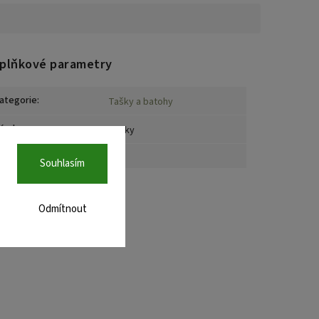
plňkové parametry
ategorie
:
Tašky a batohy
áruka
:
2 roky
oložka byla vyprodána…
Souhlasím
Odmítnout