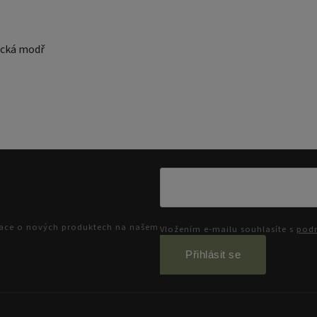
nická modř
mace o nových produktech na našem
Vložením e-mailu souhlasíte s
podm
Přihlásit se