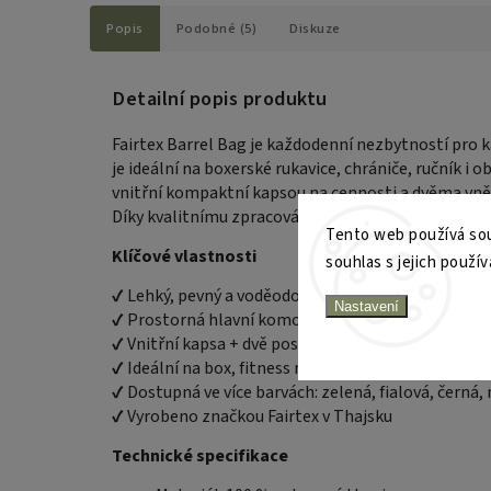
Popis
Podobné (5)
Diskuze
Detailní popis produktu
Fairtex Barrel Bag je
každodenní nezbytností
pro k
je ideální na
boxerské rukavice, chrániče, ručník i o
vnitřní kompaktní kapsou na cennosti
a dvěma
vně
Díky kvalitnímu zpracování a odlehčenému materiál
Tento web používá sou
Klíčové vlastnosti
souhlas s jejich použív
✔ Lehký, pevný a voděodolný nylon
Nastavení
✔ Prostorná hlavní komora na zip
✔ Vnitřní kapsa + dvě postranní otevřené kapsy
✔ Ideální na box, fitness nebo běžné nošení
✔ Dostupná ve více barvách: zelená, fialová, černá,
✔ Vyrobeno značkou Fairtex v Thajsku
Technické specifikace