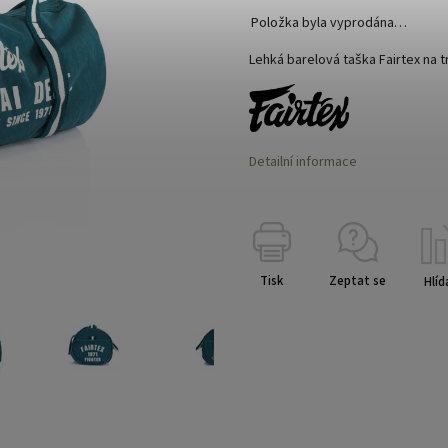
Položka byla vyprodána…
Lehká barelová taška Fairtex na 
Detailní informace
Tisk
Zeptat se
Hlíd