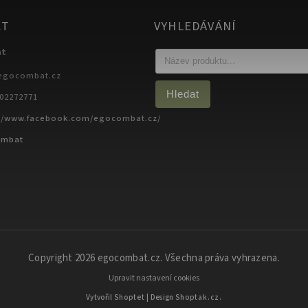
KT
VYHLEDÁVÁNÍ
at
egocombat.cz
Hledat
702272771
://www.facebook.com/egocombat.cz/
ombat
Copyright 2026
egocombat.cz
. Všechna práva vyhrazena.
Upravit nastavení cookies
Vytvořil
Shoptet
| Design
Shoptak.cz.