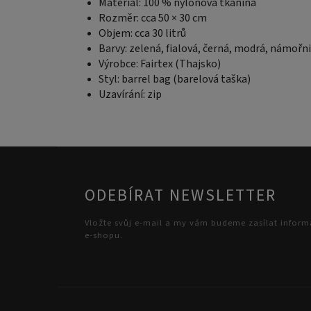
Materiál: 100 % nylonová tkanina
Rozměr: cca 50 × 30 cm
Objem: cca 30 litrů
Barvy: zelená, fialová, černá, modrá, námoř
Výrobce: Fairtex (Thajsko)
Styl: barrel bag (barelová taška)
Uzavírání: zip
ODEBÍRAT NEWSLETTER
Vložte svůj e-mail a my vám budeme zasílat infor
e-shopu.