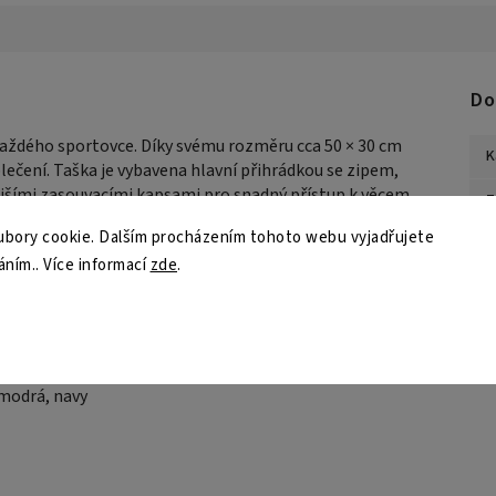
Do
aždého sportovce. Díky svému rozměru cca 50 × 30 cm
K
blečení
. Taška je vybavena hlavní přihrádkou se zipem,
jšími zasouvacími kapsami
pro snadný přístup k věcem.
Z
u se pohodlně nosí a skvěle vypadá i mimo tělocvičnu.
bory cookie. Dalším procházením tohoto webu vyjadřujete
P
áním.. Více informací
zde
.
 modrá, navy