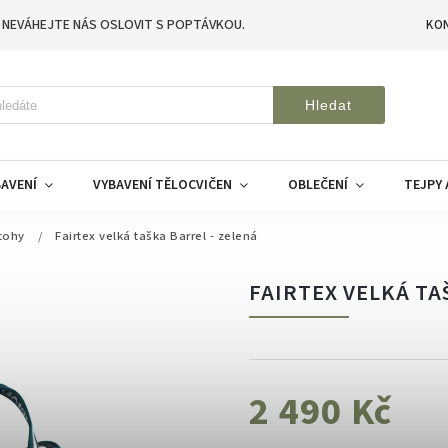
 NEVÁHEJTE NÁS OSLOVIT S POPTÁVKOU.
KO
Hledat
AVENÍ
VYBAVENÍ TĚLOCVIČEN
OBLEČENÍ
TEJPY 
tohy
/
Fairtex velká taška Barrel - zelená
FAIRTEX VELKÁ TA
2 490 Kč