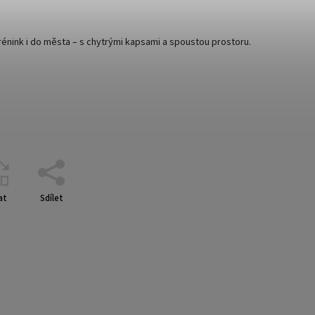
trénink i do města – s chytrými kapsami a spoustou prostoru.
at
Sdílet