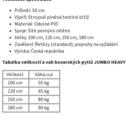
Průměr: 50 cm
Výplň: Strojově plněná textilní střiž
Materiál: Odolné PVC
Spoje: Šité pevnými nitěmi
Délky: 100 cm, 120 cm, 150 cm, 180 cm
Zavěšení: Řetězy (standard), popruhy na vyžádání
Výroba: Česká republika
Tabulka velikostí a vah boxerských pytlů JUMBO HEAVY
Velikost
Váha cca
100 cm
55 kg
120 cm
65 kg
150 cm
80 kg
180 cm
90 kg