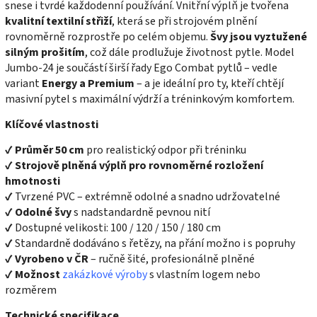
snese i tvrdé každodenní používání. Vnitřní výplň je tvořena
kvalitní textilní střiží
, která se při strojovém plnění
rovnoměrně rozprostře po celém objemu.
Švy jsou vyztužené
silným prošitím
, což dále prodlužuje životnost pytle. Model
Jumbo-24 je součástí širší řady Ego Combat pytlů – vedle
variant
Energy a Premium
– a je ideální pro ty, kteří chtějí
masivní pytel s maximální výdrží a tréninkovým komfortem.
Klíčové vlastnosti
✔
Průměr 50 cm
pro realistický odpor při tréninku
✔
Strojově plněná výplň pro rovnoměrné rozložení
hmotnosti
✔ Tvrzené PVC – extrémně odolné a snadno udržovatelné
✔
Odolné švy
s nadstandardně pevnou nití
✔ Dostupné velikosti: 100 / 120 / 150 / 180 cm
✔ Standardně dodáváno s řetězy, na přání možno i s popruhy
✔
Vyrobeno v ČR
– ručně šité, profesionálně plněné
✔
Možnost
zakázkové výroby
s vlastním logem nebo
rozměrem
Technické specifikace