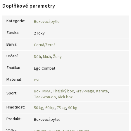
Doplňkové parametry
Kategorie
:
Boxovací pytle
Záruka
:
2 roky
Barva
:
Černá/černá
Určení
:
Děti
,
Muži
,
Ženy
Značka
:
Ego Combat
Materiál
:
PVC
Box
,
MMA
,
Thajský box
,
Krav-Maga
,
Karate
,
Sport
:
Taekwon-do
,
Kick box
Hmotnost
:
50 kg
,
60 kg
,
75 kg
,
90 kg
Produkt
:
Boxovací pytel
Výška
: