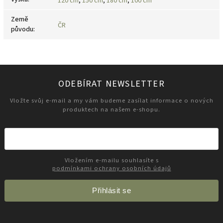
120 cm
,
150 cm
,
180 cm
,
100 cm
Země
ČR
původu
:
ODEBÍRAT NEWSLETTER
Vložte svůj e-mail a my vám budeme zasílat informace o nových
produktech na našem e-shopu.
Vložením e-mailu souhlasíte s
podmínkami ochrany osobních údajů
Přihlásit se