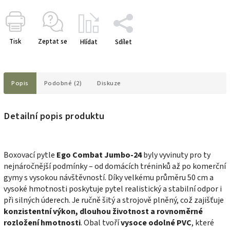
Tisk
Zeptat se
Hlídat
Sdílet
Popis
Podobné (2)
Diskuze
Detailní popis produktu
Boxovací pytle
Ego Combat Jumbo-24
byly vyvinuty pro ty
nejnáročnější podmínky – od domácích tréninků až po komerční
gymy s vysokou návštěvností. Díky velkému průměru 50 cm a
vysoké hmotnosti poskytuje pytel realistický a stabilní odpor i
při silných úderech.
Je ručně šitý a strojově plněný, což zajišťuje
konzistentní výkon, dlouhou životnost a rovnoměrné
rozložení hmotnosti
.
Obal tvoří
vysoce odolné PVC
, které