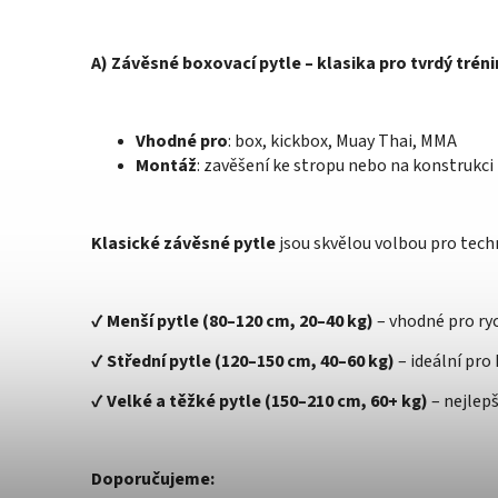
A) Závěsné boxovací pytle – klasika pro tvrdý trén
Vhodné pro
: box, kickbox, Muay Thai, MMA
Montáž
: zavěšení ke stropu nebo na konstrukci
Klasické závěsné pytle
jsou skvělou volbou pro techn
✔
Menší pytle (80–120 cm, 20–40 kg)
– vhodné pro ryc
✔
Střední pytle (120–150 cm, 40–60 kg)
– ideální pro
✔
Velké a těžké pytle (150–210 cm, 60+ kg)
– nejlepš
Doporučujeme: