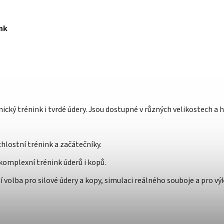
ink
ický trénink i tvrdé údery. Jsou dostupné v různých velikostech a
hlostní trénink a začátečníky.
 komplexní trénink úderů i kopů.
í volba pro silové údery a kopy, simulaci reálného souboje a pro v