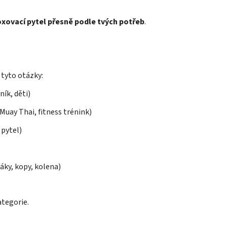
boxovací pytel přesně podle tvých potřeb
.
 tyto otázky:
ík, děti)
Muay Thai, fitness trénink)
 pytel)
áky, kopy, kolena)
ategorie.