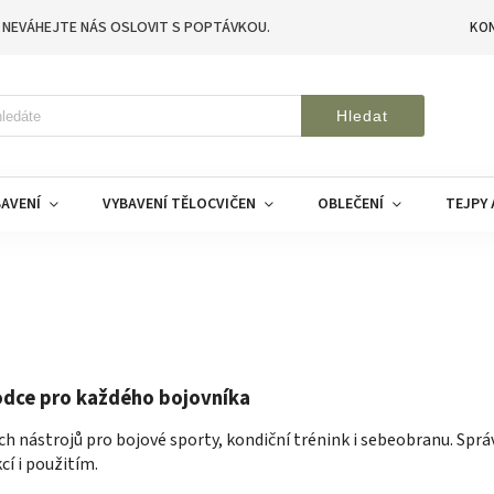
 NEVÁHEJTE NÁS OSLOVIT S POPTÁVKOU.
KO
Hledat
AVENÍ
VYBAVENÍ TĚLOCVIČEN
OBLEČENÍ
TEJPY 
odce pro každého bojovníka
ých nástrojů pro bojové sporty, kondiční trénink i sebeobranu. Spr
cí i použitím.