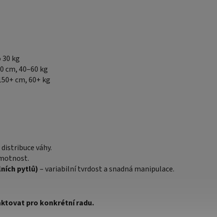
 30 kg
50 cm, 40–60 kg
150+ cm, 60+ kg
distribuce váhy.
hmotnost.
lních pytlů)
– variabilní tvrdost a snadná manipulace.
ktovat pro konkrétní radu.