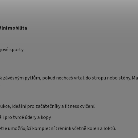
ální mobilita
ojové sporty
u k závěsným pytlům, pokud nechceš vrtat do stropu nebo stěny. Ma
.
ukce, ideální pro začátečníky a fitness cvičení.
 i pro tvrdé údery a kopy.
ytle umožňující kompletní trénink včetně kolen a loktů.