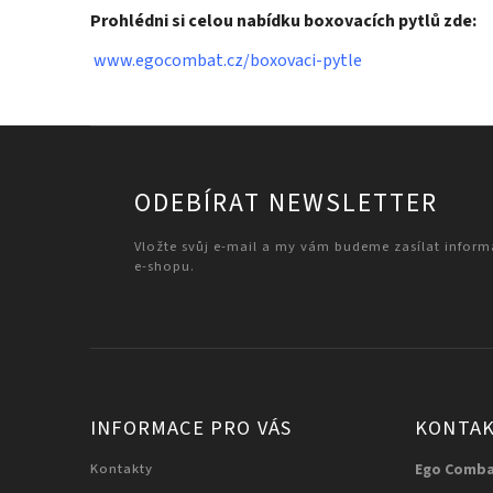
Prohlédni si celou nabídku boxovacích pytlů zde:
www.egocombat.cz/boxovaci-pytle
ODEBÍRAT NEWSLETTER
Vložte svůj e-mail a my vám budeme zasílat infor
e-shopu.
INFORMACE PRO VÁS
KONTA
Kontakty
Ego Comb