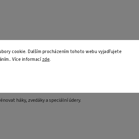
k
bory cookie. Dalším procházením tohoto webu vyjadřujete
áním.. Více informací
zde
.
lní tréninkové techniky
ink rychlosti a přesnosti úderů.
énovat háky, zvedáky a speciální údery.