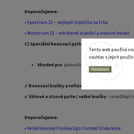
Doporučujeme:
•
Spectrum 22 – nejlepší stabilita na trhu
•
Monstrum 21 – extrémně stabilní a masivní model
C) Speciální boxovací pytle – pro specifický trénin
Tento web používá sou
souhlas s jejich použív
Vhodné pro
: pokročilé bojovníky, gymy, speciá
Nastavení
✔
Boxovací hrušky a reflexní pytle
– ideální pro trén
✔
Úhlové a slzové pytle / velké hrušky
– umožňují tr
Doporučujeme:
•
Velká boxovací hruška Ego Combat Endurance