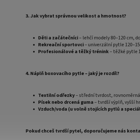
3. Jak vybrat správnou velikost a hmotnost?
Děti a začátečníci
– lehčí modely 80–120 cm, do
Rekreační sportovci
– univerzální pytle 120–1
Profesionálové a těžký trénink
– těžké pytle 
4. Náplň boxovacího pytle – jaký je rozdíl?
Textilní odřezky
– střední tvrdost, rovnoměrná 
Písek nebo drcená guma
– tvrdší výplň, vyšší 
Vzduch/voda (u volně stojících pytlů a speciá
Pokud chceš tvrdší pytel, doporučujeme nás konta