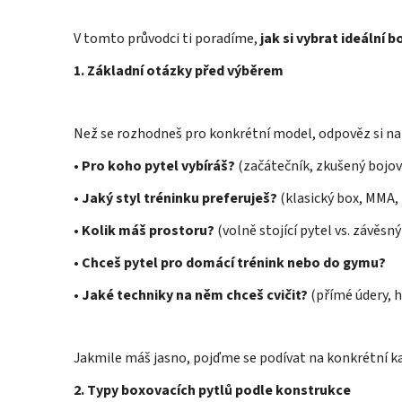
V tomto průvodci ti poradíme,
jak si vybrat ideální 
1. Základní otázky před výběrem
Než se rozhodneš pro konkrétní model, odpověz si na
•
Pro koho pytel vybíráš?
(začátečník, zkušený bojovn
•
Jaký styl tréninku preferuješ?
(klasický box, MMA, 
•
Kolik máš prostoru?
(volně stojící pytel vs. závěsný
•
Chceš pytel pro domácí trénink nebo do gymu?
•
Jaké techniky na něm chceš cvičit?
(přímé údery, h
Jakmile máš jasno, pojďme se podívat na konkrétní k
2. Typy boxovacích pytlů podle konstrukce