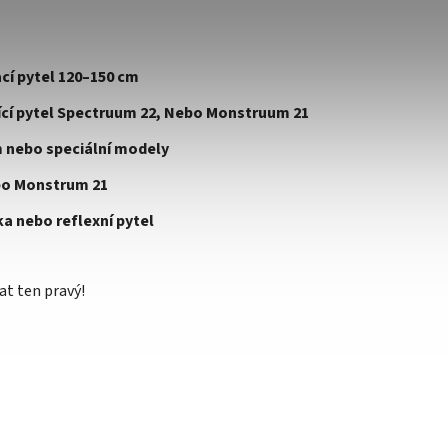
cí pytel 120–150 cm
ící pytel Spectruum 22, Nebo Monstruum 21
m nebo speciální modely
o Monstrum 21
a nebo reflexní pytel
at ten pravý!