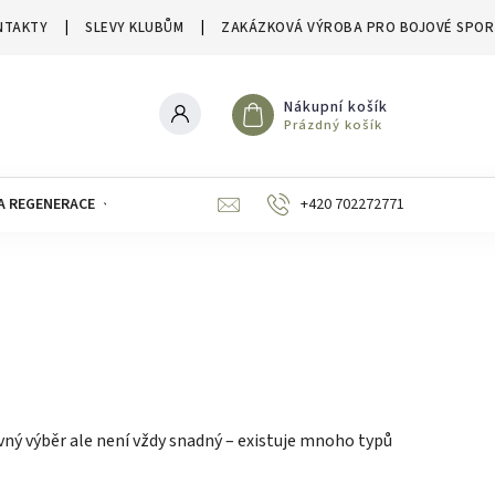
NTAKTY
SLEVY KLUBŮM
ZAKÁZKOVÁ VÝROBA PRO BOJOVÉ SPOR
Nákupní košík
Prázdný košík
A REGENERACE
ZNAČKY
SLEVY A VÝPRODEJE
+420 702272771
ávný výběr ale není vždy snadný – existuje mnoho typů