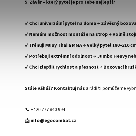
5. Závěr – který pytel je pro tebe nejlepší?
✔
Chci univerzální pytel na doma
→
Závěsný boxova
✔
Nemám možnost montáže na strop
→
Volně stoj
✔
Trénuji Muay Thai a MMA
→
Velký pytel 180–210 c
✔
Potřebuji extrémní odolnost
→
Jumbo Heavy neb
✔
Chci zlepšit rychlost a přesnost
→
Boxovací hrušk
Stále váháš?
Kontaktuj nás
a rádi ti pomůžeme vybr
📞 +420 777 840 994
📩
info@egocombat.cz