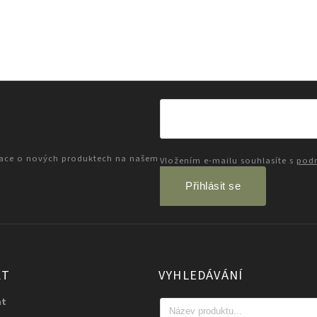
mace o nových produktech na našem
Vložením e-mailu souhlasíte s
podm
Přihlásit se
KT
VYHLEDÁVÁNÍ
at