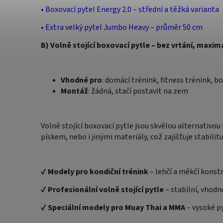
•
Boxovací pytel Energy 2.0 – střední a těžká varianta
•
Extra velký pytel Jumbo Heavy – průměr 50 cm
B) Volně stojící boxovací pytle – bez vrtání, maxim
Vhodné pro
: domácí trénink, fitness trénink, b
Montáž
: žádná, stačí postavit na zem
Volně stojící boxovací pytle jsou skvělou alternativo
pískem, nebo i jinými materiály, což zajišťuje stabilitu
✔
Modely pro kondiční trénink
– lehčí a měkčí konstr
✔
Profesionální volně stojící pytle
– stabilní, vhodné
✔
Speciální modely pro Muay Thai a MMA
– vysoké p