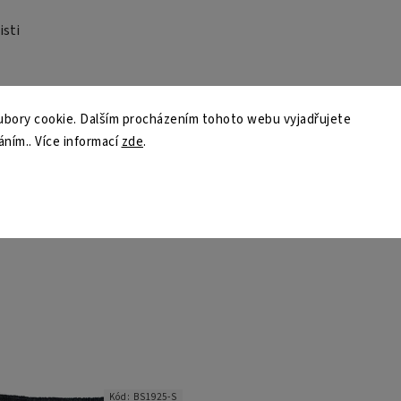
isti
bory cookie. Dalším procházením tohoto webu vyjadřujete
áním.. Více informací
zde
.
Kód:
BS1925-S