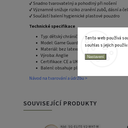
✔ Snadno tvarovatelný a pohodlný při nošení
✔ Významně snižuje riziko zranění zubů, dásní a čel
✔ Součástí balení hygienické plastové pouzdro
Technické specifikace
Typ: dětský chránič zubů
Tento web používá sou
Model: Game Guard Junior
souhlas s jejich použív
Materiál: bez latexu a BPA
Výroba: Anglie
Nastavení
Certifikace: CE a UKCA
Balení: obsahuje plastové pouzdro
Návod na tvarování a údržbu >
SOUVISEJÍCÍ PRODUKTY
Kód:
SG-ELITE-V2-WHT-M