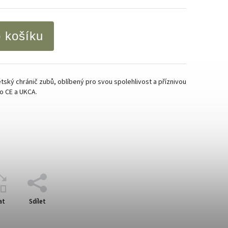
o košíku
ětský chránič zubů, oblíbený pro svou spolehlivost a příznivou
no CE a UKCA.
at
Sdílet