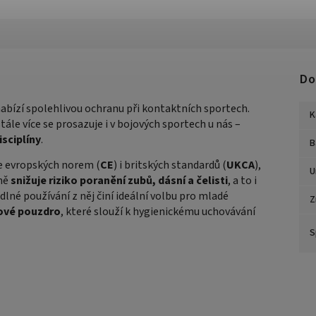
Do
nabízí spolehlivou ochranu při kontaktních sportech.
K
 stále více se prosazuje i v bojových sportech u nás –
isciplíny
.
B
le evropských norem (
CE
) i britských standardů (
UKCA
),
U
zně
snižuje riziko poranění zubů, dásní a čelisti
, a to i
lné používání z něj činí ideální volbu pro mladé
Z
tové pouzdro
, které slouží k hygienickému uchovávání
S