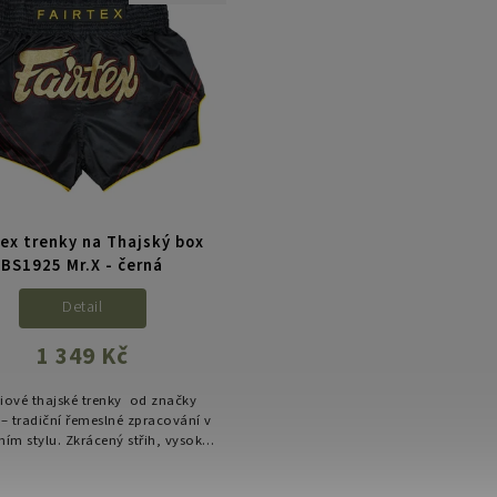
tex trenky na Thajský box
BS1925 Mr.X - černá
Detail
1 349 Kč
iové thajské trenky od značky
 – tradiční řemeslné zpracování v
ím stylu. Zkrácený střih, vysoké
ky a lehký satén pro maximální
volnost pohybu i v...