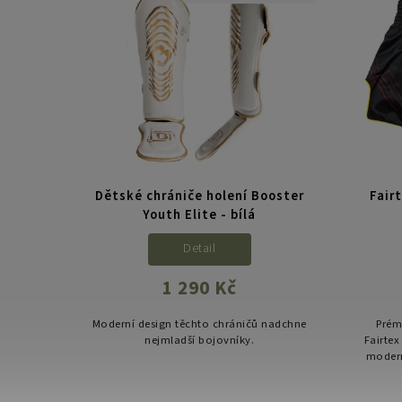
Dětské chrániče holení Booster
Fair
Youth Elite - bílá
Detail
1 290 Kč
Moderní design těchto chráničů nadchne
Prém
nejmladší bojovníky.
Fairtex
modern
rozpar