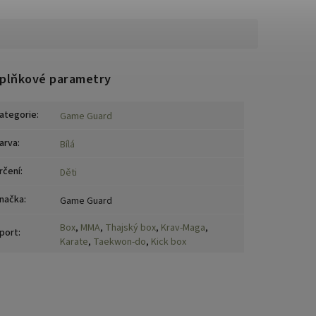
plňkové parametry
ategorie
:
Game Guard
arva
:
Bílá
rčení
:
Děti
načka
:
Game Guard
Box
,
MMA
,
Thajský box
,
Krav-Maga
,
port
:
Karate
,
Taekwon-do
,
Kick box