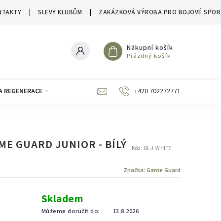
NTAKTY
SLEVY KLUBŮM
ZAKÁZKOVÁ VÝROBA PRO BOJOVÉ SPOR
Nákupní košík
Prázdný košík
A REGENERACE
ZNAČKY
SLEVY A VÝPRODEJE
+420 702272771
E GUARD JUNIOR - BÍLÝ
Kód:
01-J-WHITE
Značka:
Game Guard
Skladem
Můžeme doručit do:
13.8.2026