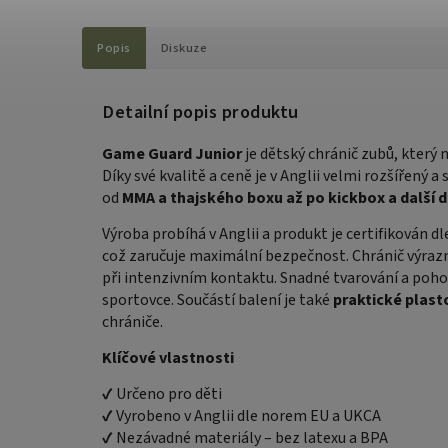
Popis
Diskuze
Detailní popis produktu
Game Guard Junior
je dětský chránič zubů, který 
Díky své kvalitě a ceně je v Anglii velmi rozšířený a
od
MMA a thajského boxu až po kickbox a další d
Výroba probíhá v Anglii a produkt je certifikován d
což zaručuje maximální bezpečnost. Chránič výra
při intenzivním kontaktu. Snadné tvarování a pohod
sportovce. Součástí balení je také
praktické plas
chrániče.
Klíčové vlastnosti
✔ Určeno pro děti
✔ Vyrobeno v Anglii dle norem EU a UKCA
✔ Nezávadné materiály – bez latexu a BPA