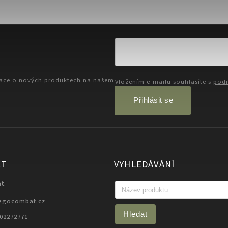
mace o nových produktech na našem
Vložením e-mailu souhlasíte s
podm
Přihlásit se
KT
VYHLEDÁVÁNÍ
at
egocombat.cz
Hledat
702272771