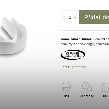
Přidat d
Game Guard Junior
– kvalitní d
cenu. Vyrobeno v Anglii, schvále
Detailní informace
Tisk
Zeptat se
Hlíd