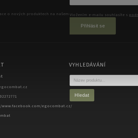
mace o nových produktech na našem
Vložením e-mailu souhlasíte s
podm
Přihlásit se
KT
VYHLEDÁVÁNÍ
at
egocombat.cz
Hledat
702272771
://www.facebook.com/egocombat.cz/
ombat