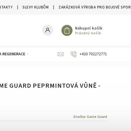
NTAKTY
SLEVY KLUBŮM
ZAKÁZKOVÁ VÝROBA PRO BOJOVÉ SPOR
Nákupní košík
Prázdný košík
A REGENERACE
ZNAČKY
SLEVY A VÝPRODEJE
+420 702272771
ME GUARD PEPRMINTOVÁ VŮNĚ -
Značka:
Game Guard