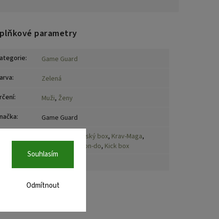
plňkové parametry
ategorie
:
Game Guard
arva
:
Zelená
rčení
:
Muži
,
Ženy
načka
:
Game Guard
Box
,
MMA
,
Thajský box
,
Krav-Maga
,
port
:
Karate
,
Taekwon-do
,
Kick box
Souhlasím
oložka byla vyprodána…
Odmítnout