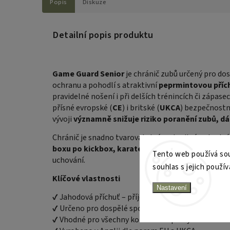
Popis
Diskuze
Detailní popis produktu
Game Guard Senior
je chránič zubů určený pro do
ochranu a pohodlí s atraktivní
peprmintovou
příc
pravidelné nošení i při delších trénincích či zápase
přísné evropské (
CE
) i britské (
UKCA
) bezpečnost
vývoji
významně snižuje riziko poranění zubů, dás
Chránič je snadno tvarovatelný, pohodlný a vhodný
boxu po kickbox, karate nebo rugby
. Součástí bal
Tento web používá sou
uchování.
souhlas s jejich použív
Klíčové vlastnosti
Nastavení
✔ Jahodová příchuť – příjemnější používání
✔ Určeno pro dospělé sportovce
✔ Vhodné pro všechny kontaktní sporty