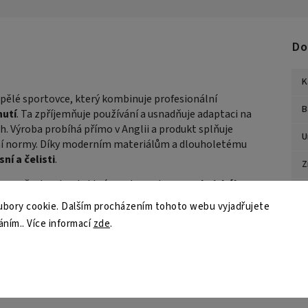
Do
K
spělé sportovce, který kombinuje profesionální
B
hutí
. Ta zpříjemňuje používání a usnadňuje adaptaci na
ch. Výroba probíhá přímo v Anglii a produkt splňuje
U
ní normy. Díky moderním materiálům a dlouholetému
ní a čelisti
.
Z
 pro všechny kontaktní sporty – od
MMA a thajského
S
ení je i
praktické plastové pouzdro
pro hygienické
bory cookie. Dalším procházením tohoto webu vyjadřujete
áním.. Více informací
zde
.
P