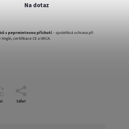
Na dotaz
bů s peprmintovou příchutí
– spolehlivá ochrana při
Anglii, certifikace CE a UKCA.
at
Sdílet