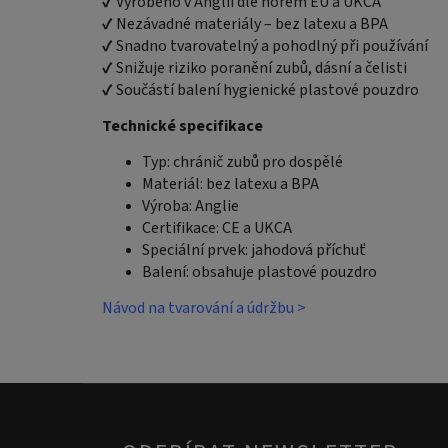
✔ Vyrobeno v Anglii dle norem EU a UKCA
✔ Nezávadné materiály – bez latexu a BPA
✔ Snadno tvarovatelný a pohodlný při používání
✔ Snižuje riziko poranění zubů, dásní a čelisti
✔ Součástí balení hygienické plastové pouzdro
Technické specifikace
Typ: chránič zubů pro dospělé
Materiál: bez latexu a BPA
Výroba: Anglie
Certifikace: CE a UKCA
Speciální prvek: jahodová příchuť
Balení: obsahuje plastové pouzdro
Návod na tvarování a údržbu >