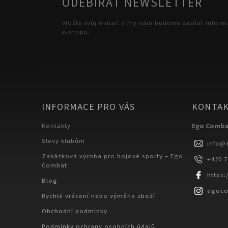
ODEBÍRAT NEWSLETTER
Vložte svůj e-mail a my vám budeme zasílat infor
e-shopu.
INFORMACE PRO VÁS
KONTA
Kontakty
Ego Comb
Slevy klubům
info
@
Zakázková výroba pro bojové sporty – Ego
+420 
Combat
https
Blog
egoc
Rychlé vrácení nebo výměna zboží
Obchodní podmínky
Podmínky ochrany osobních údajů