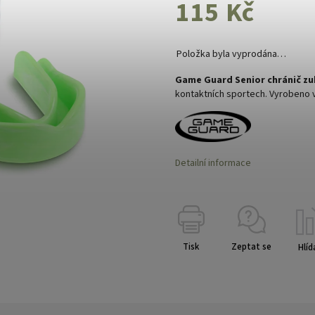
115 Kč
Položka byla vyprodána…
Game Guard Senior chránič zu
kontaktních sportech. Vyrobeno v 
Detailní informace
Tisk
Zeptat se
Hlíd