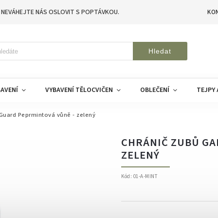
 NEVÁHEJTE NÁS OSLOVIT S POPTÁVKOU.
KO
Hledat
AVENÍ
VYBAVENÍ TĚLOCVIČEN
OBLEČENÍ
TEJPY 
Guard Peprmintová vůně - zelený
CHRÁNIČ ZUBŮ GA
ZELENÝ
Kód:
01-A-MINT