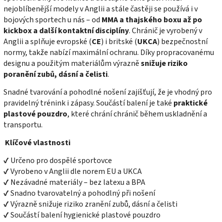
nejoblíbenější modely v Anglii a stále častěji se používá i v
bojových sportech u nás – od
MMA a thajského boxu až po
kickbox a další kontaktní disciplíny
. Chránič je vyrobený v
Anglii a splňuje evropské (
CE
) i britské (
UKCA
) bezpečnostní
normy, takže nabízí maximální ochranu. Díky propracovanému
designu a použitým materiálům výrazně
snižuje riziko
poranění zubů, dásní a čelisti
.
Snadné tvarování a pohodlné nošení zajišťují, že je vhodný pro
pravidelný trénink i zápasy. Součástí balení je také
praktické
plastové pouzdro
, které chrání chránič během uskladnění a
transportu.
Klíčové vlastnosti
✔ Určeno pro dospělé sportovce
✔ Vyrobeno v Anglii dle norem EU a UKCA
✔ Nezávadné materiály – bez latexu a BPA
✔ Snadno tvarovatelný a pohodlný při nošení
✔ Výrazně snižuje riziko zranění zubů, dásní a čelisti
✔ Součástí balení hygienické plastové pouzdro