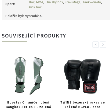
Box
,
MMA
,
Thajský box
,
Krav-Maga
,
Taekwon-do
,
Sport
:
Kick box
Položka byla vyprodána…
SOUVISEJÍCÍ PRODUKTY
Previous
Next
Booster Chrániče holení
TWINS boxerské rukavice
Bangkok Series 3 - zelená
kožené BGVL8 - core