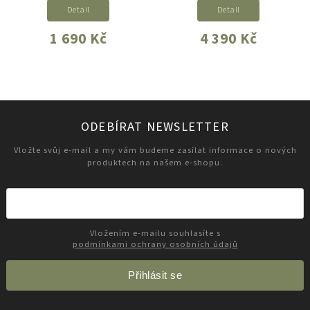
Detail
Detail
1 690 Kč
4 390 Kč
ODEBÍRAT NEWSLETTER
Vložte svůj e-mail a my vám budeme zasílat informace o nových
produktech na našem e-shopu.
Vložením e-mailu souhlasíte s
podmínkami ochrany osobních údajů
Přihlásit se