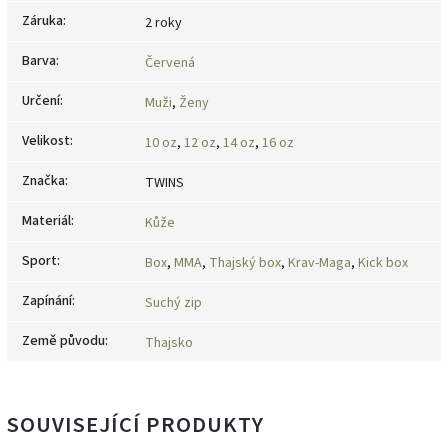
Záruka
:
2 roky
Barva
:
Červená
Určení
:
Muži
,
Ženy
Velikost
:
10 oz
,
12 oz
,
14 oz
,
16 oz
Značka
:
TWINS
Materiál
:
Kůže
Sport
:
Box
,
MMA
,
Thajský box
,
Krav-Maga
,
Kick box
Zapínání
:
Suchý zip
Země původu
:
Thajsko
SOUVISEJÍCÍ PRODUKTY