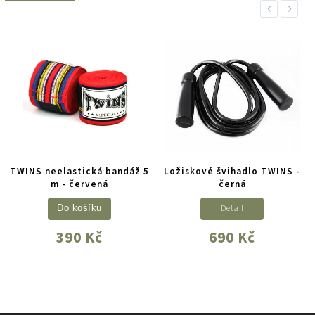
Previous
Next
TWINS neelastická bandáž 5
Ložiskové švihadlo TWINS -
m - červená
černá
Detail
Do košíku
390 Kč
690 Kč