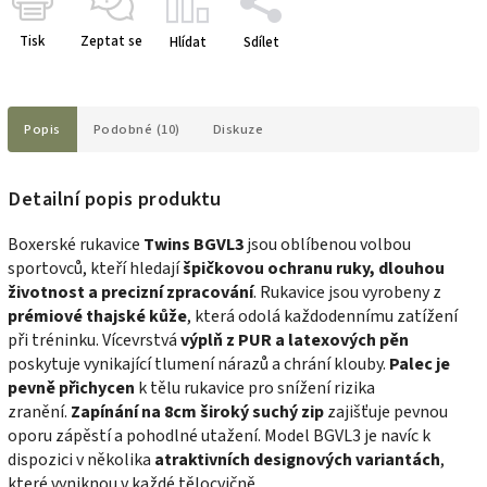
Tisk
Zeptat se
Hlídat
Sdílet
Popis
Podobné (10)
Diskuze
Detailní popis produktu
Boxerské rukavice
Twins BGVL3
jsou oblíbenou volbou
sportovců, kteří hledají
špičkovou ochranu ruky, dlouhou
životnost a precizní zpracování
. Rukavice jsou vyrobeny z
prémiové thajské kůže
, která odolá každodennímu zatížení
při tréninku. Vícevrstvá
výplň z PUR a latexových pěn
poskytuje vynikající tlumení nárazů a chrání klouby.
Palec je
pevně přichycen
k tělu rukavice pro snížení rizika
zranění.
Zapínání na 8cm široký suchý zip
zajišťuje pevnou
oporu zápěstí a pohodlné utažení. Model BGVL3 je navíc k
dispozici v několika
atraktivních designových variantách
,
které vyniknou v každé tělocvičně.