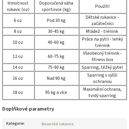
Hmotnost
Doporučená váha
Použití
rukavic (oz)
sportovce (kg)
Dětské rukavice -
6 oz
Pod 30 kg
začátečníci
8 oz
30-45 kg
Mládež - trénink
Práce na pytli - lehký
10 oz
40-60 kg
trénink
Všeobecný trénink -
12 oz
60-75 kg
fitness box
14 oz
75-90 kg
Sparring, těžký pytel
Sparring s vyšší
16 oz
Nad 90 kg
ochranou
Maximální ochrana,
18 oz
95 kg a více
tvrdý sparring
Doplňkové parametry
Kategorie
:
Boxerské rukavice