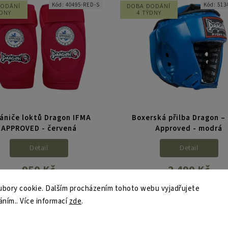
Kód:
40495-RED-S
Kód:
513
DODÁNÍ
DOBA DODÁNÍ
ÝDNY
4 TÝDNY
ániče loktů Dragon IFMA
Boxerská přilba Dragon –
APPROVED - červená
Approved - modrá
Detail
Detail
950 Kč
2 490 Kč
bory cookie. Dalším procházením tohoto webu vyjadřujete
lně schválené chrániče loktů pro
Oficiálně schválená boxerská p
že IFMA. Dragon IFMA Approved
pro soutěže IFMA. Přilba Drago
áním.. Více informací
zde
.
ytují spolehlivou ochranu loktů
Approved poskytuje vysokou ú
 tréninku i zápasů v Muaythai.
ochrany hlavy při tréninku i zá
Anatomický střih, pružný...
Muaythai. Anatomický střih,.