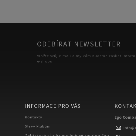
pro závodní Muaythai a splňují
požadavky Mezinárodní federace...
Intern
ODEBÍRAT NEWSLETTER
Vložte svůj e-mail a my vám budeme zasílat infor
e-shopu.
INFORMACE PRO VÁS
KONTA
Kontakty
Ego Comb
Slevy klubům
info
@
Zakázková výroba pro bojové sporty – Ego