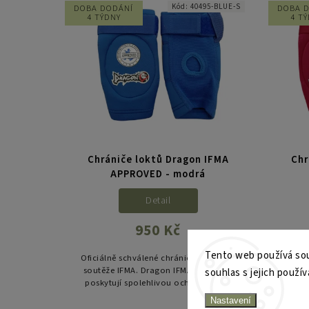
Kód:
40495-BLUE-S
DOBA DODÁNÍ
DOBA 
4 TÝDNY
4 T
Chrániče loktů Dragon IFMA
Chr
APPROVED - modrá
Detail
950 Kč
Tento web používá sou
Oficiálně schválené chrániče loktů pro
Oficiá
soutěže IFMA. Dragon IFMA Approved
soutě
souhlas s jejich použív
poskytují spolehlivou ochranu loktů
posk
během tréninku i zápasů v Muaythai.
během
Nastavení
Anatomický střih, pružný...