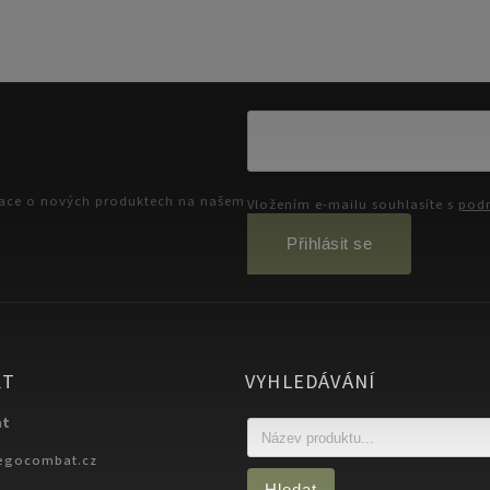
Rukavice splňují požadavky
ational Federation of Muaythai...
mace o nových produktech na našem
Vložením e-mailu souhlasíte s
podm
Přihlásit se
KT
VYHLEDÁVÁNÍ
at
egocombat.cz
Hledat