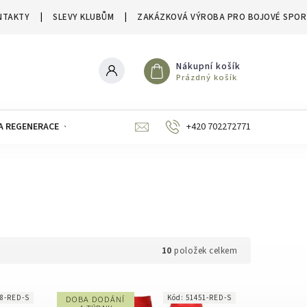
NTAKTY
SLEVY KLUBŮM
ZAKÁZKOVÁ VÝROBA PRO BOJOVÉ SPOR
Nákupní košík
Prázdný košík
A REGENERACE
ZNAČKY
SLEVY A VÝPRODEJE
+420 702272771
10
položek celkem
68-RED-S
Kód:
51451-RED-S
DOBA DODÁNÍ