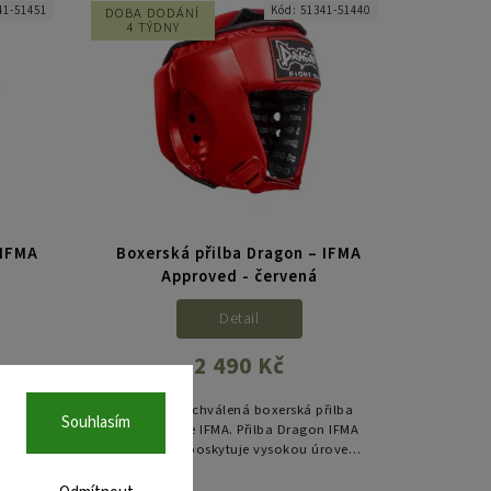
41-51451
Kód:
51341-51440
DOBA DODÁNÍ
4 TÝDNY
 IFMA
Boxerská přilba Dragon – IFMA
Approved - červená
Detail
2 490 Kč
řilba
Oficiálně schválená boxerská přilba
Souhlasím
n IFMA
pro soutěže IFMA. Přilba Dragon IFMA
roveň
Approved poskytuje vysokou úroveň
pasech
ochrany hlavy při tréninku i zápasech
..
Muaythai. Anatomický střih,...