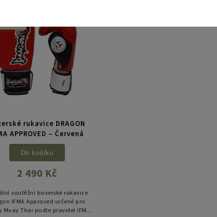
Kód:
51347-51440
DODÁNÍ
ÝDNY
xerské rukavice DRAGON
MA APPROVED – Červená
Do košíku
2 490 Kč
iální soutěžní boxerské rukavice
gon IFMA Approved určené pro
 Muay Thai podle pravidel IFMA.