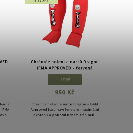
4 TÝDNY
VED -
Chrániče holení a nártů Dragon
IFMA APPROVED - červená
Detail
950 Kč
lení a
Chrániče holení a nártu Dragon – IFMA
n IFMA
Approved jsou navrženy pro maximální
roveň
ochranu a pohodlí během tréninků i
ech
soutěží v Muay Thai. Díky kvalitnímu
ání,
neoprenovému materiálu,...