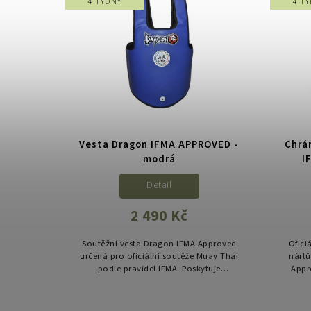
4 TÝDNY
4 T
Vesta Dragon IFMA APPROVED -
Chrá
modrá
I
Detail
2 490 Kč
Soutěžní vesta Dragon IFMA Approved
Ofici
určená pro oficiální soutěže Muay Thai
nártů
podle pravidel IFMA. Poskytuje
Appr
spolehlivou ochranu trupu při
oc
zachování volnosti pohybu a splňuje...
Mua