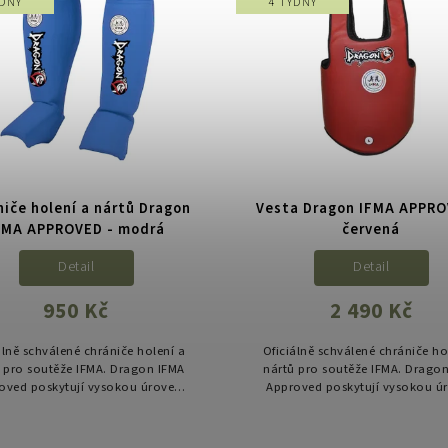
ÝDNY
4 TÝDNY
niče holení a nártů Dragon
Vesta Dragon IFMA APPRO
FMA APPROVED - modrá
červená
Detail
Detail
950 Kč
2 490 Kč
álně schválené chrániče holení a
Oficiálně schválené chrániče ho
 pro soutěže IFMA. Dragon IFMA
nártů pro soutěže IFMA. Drago
oved poskytují vysokou úroveň
Approved poskytují vysokou ú
hrany při tréninku i zápasech
ochrany při tréninku i zápas
ythai. Anatomické tvarování,
Muaythai. Anatomické tvarov
lehká...
lehká...