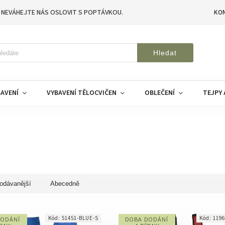
 NEVÁHEJTE NÁS OSLOVIT S POPTÁVKOU.
KO
Hledat
AVENÍ
VYBAVENÍ TĚLOCVIČEN
OBLEČENÍ
TEJPY 
odávanější
Abecedně
Kód:
51451-BLUE-S
Kód:
119
DODÁNÍ
DOBA DODÁNÍ