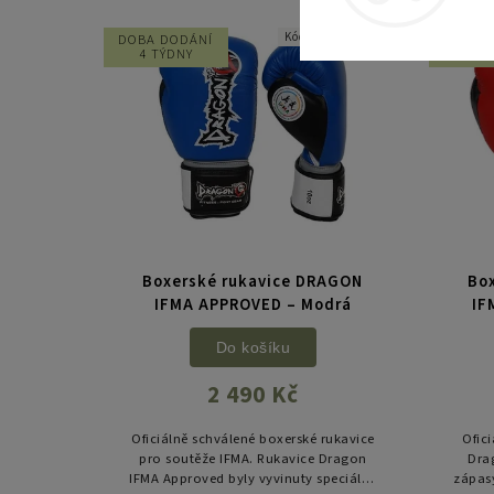
Kód:
51347-51451
DOBA DODÁNÍ
DOBA 
4 TÝDNY
4 T
Boxerské rukavice DRAGON
Bo
IFMA APPROVED – Modrá
IF
Do košíku
2 490 Kč
Oficiálně schválené boxerské rukavice
Ofic
pro soutěže IFMA. Rukavice Dragon
Dra
IFMA Approved byly vyvinuty speciálně
zápasy