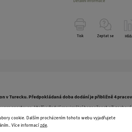
Detailní informace
Tisk
Zeptat se
Hlíd
v Turecku. Předpokládaná doba dodání je přibližně 4 pracovní
 pro sportovce, kteří vyžadují maximální bezpečnost při zachován
malizují posouvání během intenzivního tréninku i soutěžních zápa
bory cookie. Dalším procházením tohoto webu vyjadřujete
nikách lokty a zároveň pomáhá chránit sparing partnery před zby
áním.. Více informací
zde
.
 i oficiální turnaje.