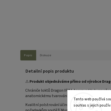
Popis
Diskuze
Detailní popis produktu
⚠
Produkt objednáváme přímo od výrobce Dragon 
Chrániče loktů Dragon IFMA Approved byly navrženy
anatomickému tvarování pevně drží na ruce a mini
Tento web používá sou
Kvalitní polstrování účinně tlumí nárazy při tech
souhlas s jejich použív
požadavkům soutěží Muaythai a je vhodné pro trénink