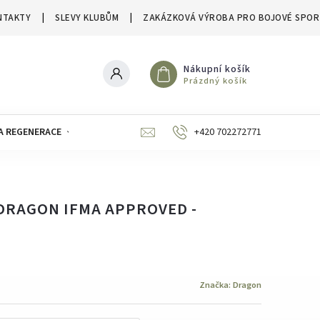
NTAKTY
SLEVY KLUBŮM
ZAKÁZKOVÁ VÝROBA PRO BOJOVÉ SPOR
Nákupní košík
Prázdný košík
A REGENERACE
ZNAČKY
SLEVY A VÝPRODEJE
+420 702272771
DRAGON IFMA APPROVED -
Značka:
Dragon