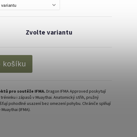
Zvolte variantu
o košíku
loktů pro soutěže IFMA.
Dragon IFMA Approved poskytují
tréninku i zápasů v Muaythai. Anatomický střih, pružný
ajišťují pohodlné usazení bez omezení pohybu. Chrániče splňují
Muaythai (IFMA).