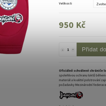
Velikosti
950 Kč
Přidat d
Oficiálně schválené chrániče 
spolehlivou ochranu loktů během 
materiál a kvalitní polstrování z
požadavky Mezinárodní federace 