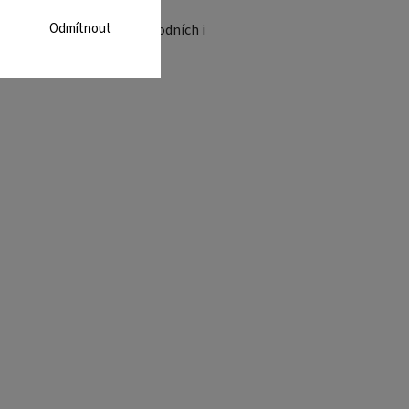
Odmítnout
e chrániče používat na národních i