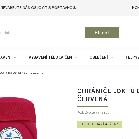
 NEVÁHEJTE NÁS OSLOVIT S POPTÁVKOU.
KO
Hledat
AVENÍ
VYBAVENÍ TĚLOCVIČEN
OBLEČENÍ
TEJPY 
FMA APPROVED - červená
CHRÁNIČE LOKTŮ 
ČERVENÁ
Kód:
Zvolte variantu
DOBA DODÁNÍ 4 TÝDNY