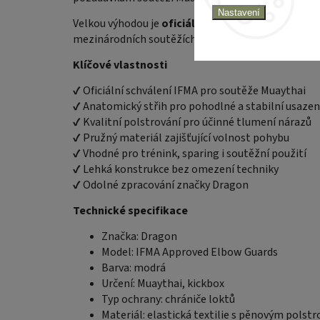
Nastavení
Velkou výhodou je
oficiální schválení IFMA (Inte
mezinárodních soutěžích pořádaných pod hlavičko
Klíčové vlastnosti
✔ Oficiální schválení IFMA pro soutěže Muaythai
✔ Anatomický střih pro pohodlné a stabilní usazen
✔ Kvalitní polstrování pro účinné tlumení nárazů
✔ Pružný materiál zajišťující volnost pohybu
✔ Vhodné pro trénink, sparing i soutěžní použití
✔ Lehká konstrukce bez omezení techniky
✔ Odolné zpracování značky Dragon
Technické specifikace
Značka: Dragon
Model: IFMA Approved Elbow Guards
Barva: modrá
Určení: Muaythai, kickbox
Typ ochrany: chrániče loktů
Materiál: elastická textilie s pěnovým polst