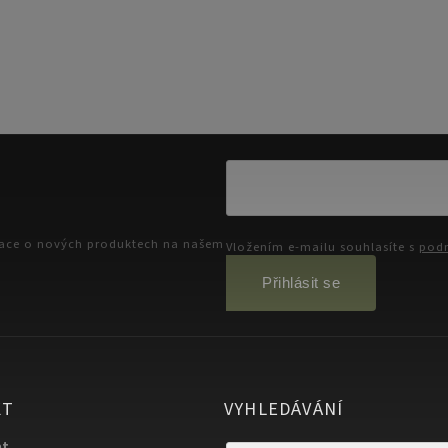
mace o nových produktech na našem
Vložením e-mailu souhlasíte s
podm
Přihlásit se
KT
VYHLEDÁVÁNÍ
at