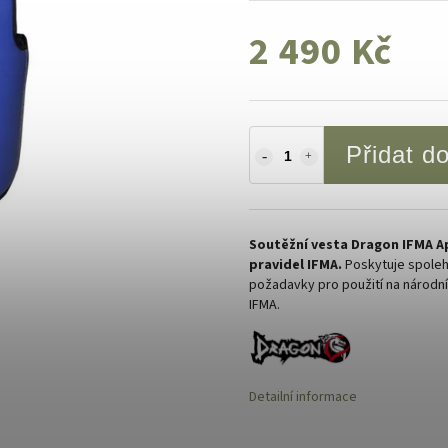
2 490 Kč
Přidat d
Soutěžní vesta Dragon IFMA A
pravidel IFMA.
Poskytuje spolehl
požadavky pro použití na národní
IFMA.
Detailní informace