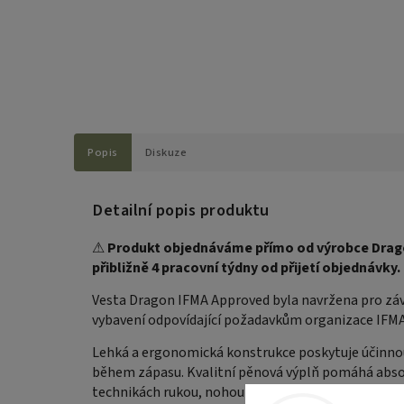
Popis
Diskuze
Detailní popis produktu
⚠
Produkt objednáváme přímo od výrobce Drago
přibližně 4 pracovní týdny od přijetí objednávky.
Vesta Dragon IFMA Approved byla navržena pro závo
vybavení odpovídající požadavkům organizace IFMA 
Lehká a ergonomická konstrukce poskytuje účinno
během zápasu. Kvalitní pěnová výplň pomáhá abso
technikách rukou, nohou i klinčování.