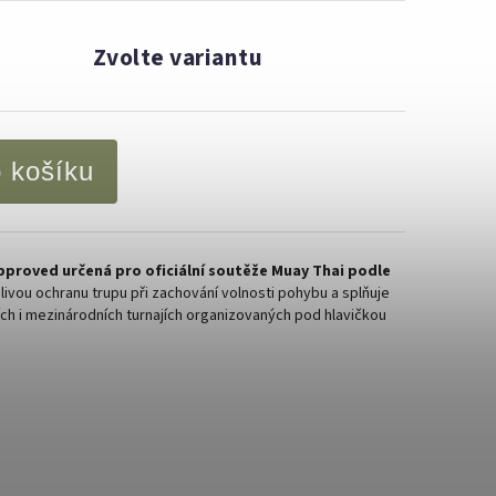
Zvolte variantu
o košíku
pproved určená pro oficiální soutěže Muay Thai podle
ivou ochranu trupu při zachování volnosti pohybu a splňuje
ch i mezinárodních turnajích organizovaných pod hlavičkou