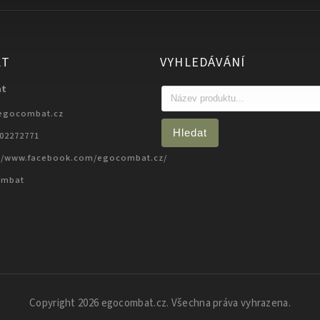
KT
VYHLEDÁVÁNÍ
at
egocombat.cz
Hledat
702272771
://www.facebook.com/egocombat.cz/
ombat
Copyright 2026
egocombat.cz
. Všechna práva vyhrazena.