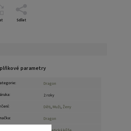
at
Sdílet
plňkové parametry
ategorie
:
Dragon
áruka
:
2 roky
rčení
:
Děti
,
Muži
,
Ženy
načka
:
Dragon
ateriál
:
Syntetická kůže