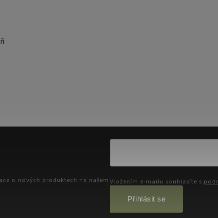
lň
mace o nových produktech na našem
Vložením e-mailu souhlasíte s
podm
Přihlásit se