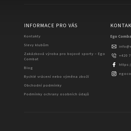
INFORMACE PRO VÁS
KONTA
Kontakty
Ego Comb
Slevy klubům
info
@
Zakázková výroba pro bojové sporty – Ego
+420 
Combat
https
Blog
egoc
Rychlé vrácení nebo výměna zboží
Obchodní podmínky
Podmínky ochrany osobních údajů