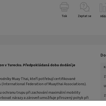
Tisk
Zeptat se
Hlíd
Do
n v Turecku. Předpokládaná doba dodání je
K
Z
dníky Muay Thai, kteří potřebují certifikované
(International Federation of Muaythai Associations).
U
u ochranu trupu při zachování maximální mobility
Z
rbovat nárazy a zároveň umožňuje přirozený pohyb při
M