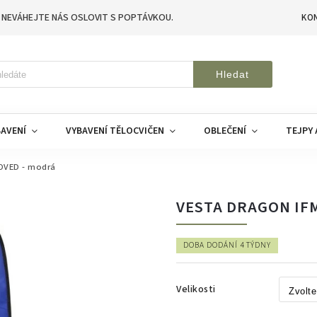
 NEVÁHEJTE NÁS OSLOVIT S POPTÁVKOU.
KO
Hledat
AVENÍ
VYBAVENÍ TĚLOCVIČEN
OBLEČENÍ
TEJPY 
OVED - modrá
VESTA DRAGON IF
DOBA DODÁNÍ 4 TÝDNY
Velikosti