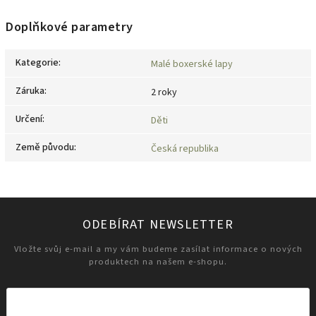
Doplňkové parametry
Kategorie
:
Malé boxerské lapy
Záruka
:
2 roky
Určení
:
Děti
Země původu
:
Česká republika
ODEBÍRAT NEWSLETTER
Vložte svůj e-mail a my vám budeme zasílat informace o nových
produktech na našem e-shopu.