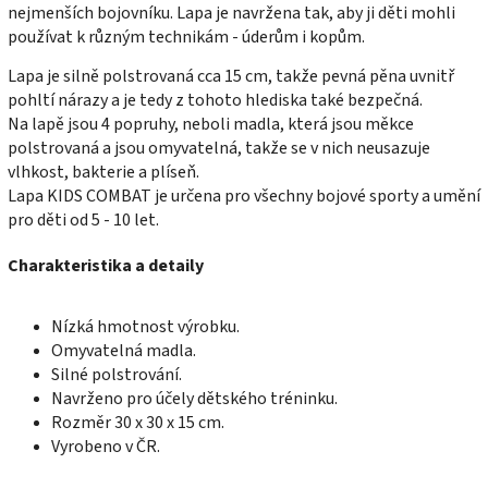
nejmenších bojovníku. Lapa je navržena tak, aby ji děti mohli
používat k různým technikám - úderům i kopům.
Lapa je silně polstrovaná cca 15 cm, takže pevná pěna uvnitř
pohltí nárazy a je tedy z tohoto hlediska také bezpečná.
Na lapě jsou 4 popruhy, neboli madla, která jsou měkce
polstrovaná a jsou omyvatelná, takže se v nich neusazuje
vlhkost, bakterie a plíseň.
Lapa KIDS COMBAT je určena pro všechny bojové sporty a umění
pro děti od 5 - 10 let.
Charakteristika a detaily
Nízká hmotnost výrobku.
Omyvatelná madla.
Silné polstrování.
Navrženo pro účely dětského tréninku.
Rozměr 30 x 30 x 15 cm.
Vyrobeno v ČR.