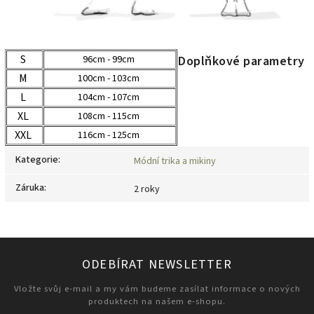
S
Doplňkové parametry
96cm - 99cm
M
100cm - 103cm
L
104cm - 107cm
XL
108cm - 115cm
XXL
116cm - 125cm
Kategorie
:
Módní trika a mikiny
Záruka
:
2 roky
ODEBÍRAT NEWSLETTER
Vložte svůj e-mail a my vám budeme zasílat informace o nových
produktech na našem e-shopu.