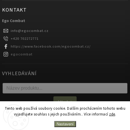
KONTAKT
Ego Combat
info
@
egocombat.cz
+420 702272771
https://www.facebook.com/egocombat.cz/
egocombat
VYHLEDÁVÁNÍ
Hledat
Tento web používá soubory cookie. Dalším procházením tohoto webu
vyjadřujete souhlas s jejich používáním.. Více informací
zde
.
Copyright 2026
egocombat.cz
. Všechna práva vyhrazena.
Nastavení