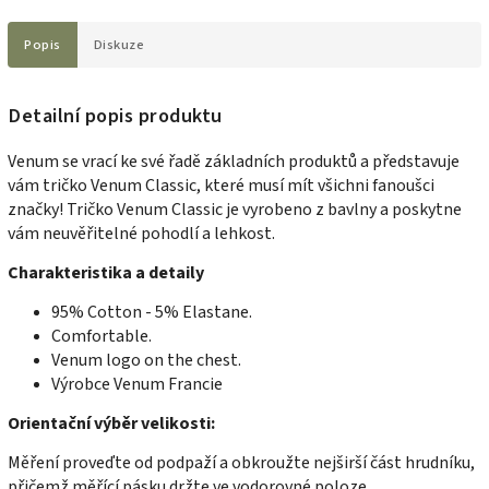
Popis
Diskuze
Detailní popis produktu
Venum se vrací ke své řadě základních produktů a představuje
vám tričko Venum Classic, které musí mít všichni fanoušci
značky! Tričko Venum Classic je vyrobeno z bavlny a poskytne
vám neuvěřitelné pohodlí a lehkost.
Charakteristika a detaily
95% Cotton - 5% Elastane.
Comfortable.
Venum logo on the chest.
Výrobce Venum Francie
Orientační výběr velikosti:
Měření proveďte od podpaží a obkroužte nejširší část hrudníku,
přičemž měřící pásku držte ve vodorovné poloze.