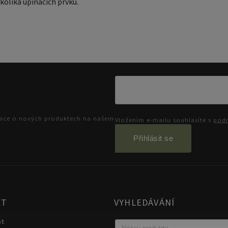
kolika upínacích prvků.
mace o nových produktech na našem
Vložením e-mailu souhlasíte s
podm
Přihlásit se
KT
VYHLEDÁVÁNÍ
at