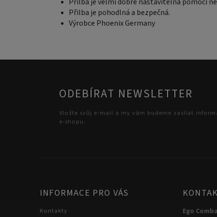
Přilba je velmi dobře nastavitelná pomocí ně
Přilba je pohodlná a bezpečná.
Výrobce Phoenix Germany
ODEBÍRAT NEWSLETTER
Vložte svůj e-mail a my vám budeme zasílat infor
e-shopu.
INFORMACE PRO VÁS
KONTA
Kontakty
Ego Comb