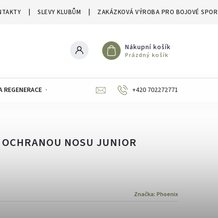
NTAKTY
SLEVY KLUBŮM
ZAKÁZKOVÁ VÝROBA PRO BOJOVÉ SPOR
Nákupní košík
Prázdný košík
A REGENERACE
ZNAČKY
SLEVY A VÝPRODEJE
+420 702272771
S OCHRANOU NOSU JUNIOR
Značka:
Phoenix