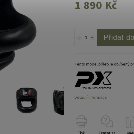
1 890 Kč
Přidat d
Tento model přileb je oblíbený p
Detailní informace
Tisk
Zeptat se
Hlíd