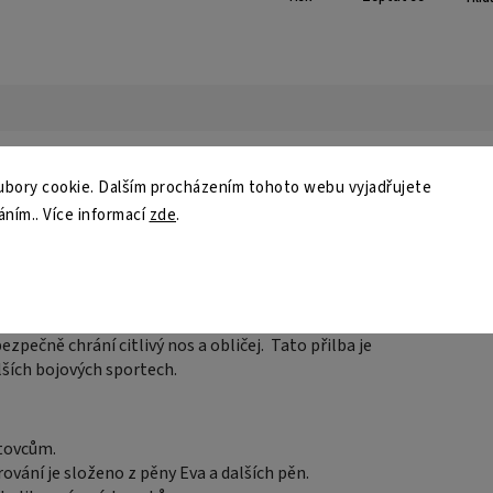
Do
bory cookie. Dalším procházením tohoto webu vyjadřujete
áním.. Více informací
zde
.
lba Phoenix NP s ochranou nosu je velmi dobře
K
řilba padne na hlavu a neotáčí se a její průhled
čeno, přilba neomezuje, jakkoliv ve výhledu a velmi
Z
nitř výrobku. Přilba se dodává v univerzální velikosti,
díky nastavitelným prvkům zapínání. Přední část
ezpečně chrání citlivý nos a obličej. Tato přilba je
lších bojových sportech.
rtovcům.
rování je složeno z pěny Eva a dalších pěn.