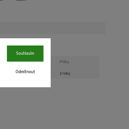
plňkové parametry
Souhlasím
ategorie
:
Přilby
Odmítnout
áruka
:
2 roky